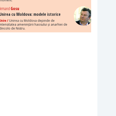
moment.
Armand
Gosu
Unirea cu Moldova: modele istorice
Unire /
Unirea cu Moldova depinde de
intensitatea amenințării haosului și anarhiei de
dincolo de Nistru.