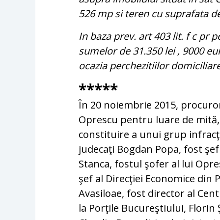
526 mp si teren cu suprafata d
In baza prev. art 403 lit. f c pr
sumelor de 31.350 lei , 9000 euro
ocazia perchezitiilor domiciliar
*****
În 20 noiembrie 2015, procuror
Oprescu pentru luare de mită, 
constituire a unui grup infracţ
judecaţi Bogdan Popa, fost şef 
Stanca, fostul şofer al lui Op
şef al Direcţiei Economice din 
Avasiloae, fost director al Cen
la Porţile Bucureştiului, Florin