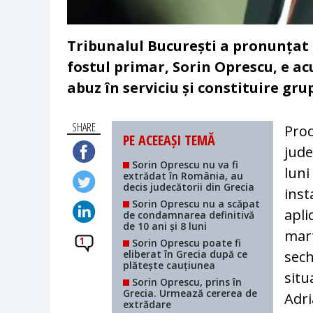
Tribunalul București a pronunțat o
fostul primar, Sorin Oprescu, e ac
abuz în serviciu și constituire gru
SHARE
Proc
PE ACEEAȘI TEMĂ
jude
Sorin Oprescu nu va fi
luni
extrădat în România, au
decis judecătorii din Grecia
inst
Sorin Oprescu nu a scăpat
apli
de condamnarea definitivă
de 10 ani și 8 luni
mart
1
Sorin Oprescu poate fi
eliberat în Grecia după ce
sech
plătește cauțiunea
situ
Sorin Oprescu, prins în
Grecia. Urmează cererea de
Adri
extrădare