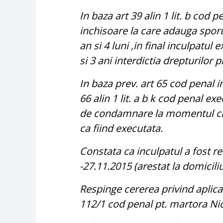
In baza art 39 alin 1 lit. b cod
inchisoare la care adauga sporu
an si 4 luni ,in final inculpatul
si 3 ani interdictia drepturilor pr
In baza prev. art 65 cod penal i
66 alin 1 lit. a b k cod penal ex
de condamnare la momentul cin
ca fiind executata.
Constata ca inculpatul a fost re
-27.11.2015 (arestat la domiciliu
Respinge cererea privind aplicar
112/1 cod penal pt. martora Ni