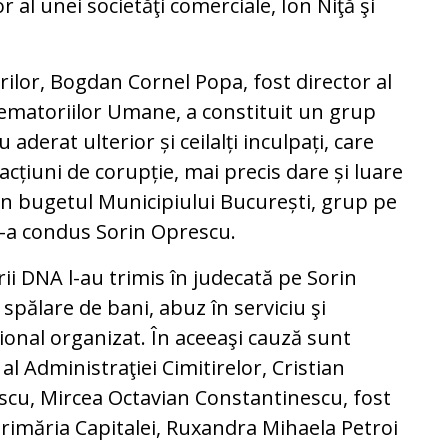
 al unei societăţi comerciale, Ion Niţă şi
orilor, Bogdan Cornel Popa, fost director al
Crematoriilor Umane, a constituit un grup
 aderat ulterior și ceilalți inculpați, care
acțiuni de corupție, mai precis dare și luare
in bugetul Municipiului București, grup pe
, l-a condus Sorin Oprescu.
ii DNA l-au trimis în judecată pe Sorin
spălare de bani, abuz în serviciu şi
ional organizat. În aceeaşi cauză sunt
al Administraţiei Cimitirelor, Cristian
rescu, Mircea Octavian Constantinescu, fost
Primăria Capitalei, Ruxandra Mihaela Petroi