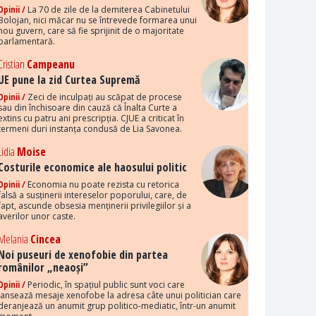
Opinii /
La 70 de zile de la demiterea Cabinetului
Bolojan, nici măcar nu se întrevede formarea unui
nou guvern, care să fie sprijinit de o majoritate
parlamentară.
Cristian
Campeanu
UE pune la zid Curtea Supremă
Opinii /
Zeci de inculpați au scăpat de procese
sau din închisoare din cauză că Înalta Curte a
extins cu patru ani prescripția. CJUE a criticat în
termeni duri instanța condusă de Lia Savonea.
Lidia
Moise
Costurile economice ale haosului politic
Opinii /
Economia nu poate rezista cu retorica
falsă a susținerii intereselor poporului, care, de
fapt, ascunde obsesia menținerii privilegiilor și a
averilor unor caste.
Melania
Cincea
Noi puseuri de xenofobie din partea
românilor „neaoși”
Opinii /
Periodic, în spațiul public sunt voci care
lansează mesaje xenofobe la adresa câte unui politician care
deranjează un anumit grup politico-mediatic, într-un anumit