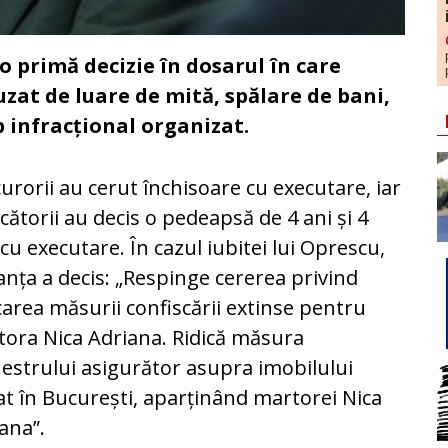
 primă decizie în dosarul în care
uzat de luare de mită, spălare de bani,
p infracțional organizat.
urorii au cerut închisoare cu executare, iar
cătorii au decis o pedeapsă de 4 ani și 4
 cu executare. În cazul iubitei lui Oprescu,
anța a decis: „Respinge cererea privind
carea măsurii confiscării extinse pentru
ora Nica Adriana. Ridică măsura
estrului asigurător asupra imobilului
at în București, aparținând martorei Nica
ana”.