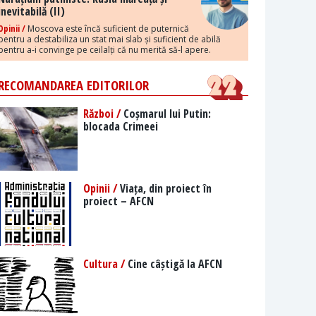
inevitabilă (II)
Opinii /
Moscova este încă suficient de puternică
pentru a destabiliza un stat mai slab și suficient de abilă
pentru a-i convinge pe ceilalți că nu merită să-l apere.
RECOMANDAREA EDITORILOR
Război /
Coșmarul lui Putin:
blocada Crimeei
Opinii /
Viața, din proiect în
proiect – AFCN
Cultura /
Cine câștigă la AFCN