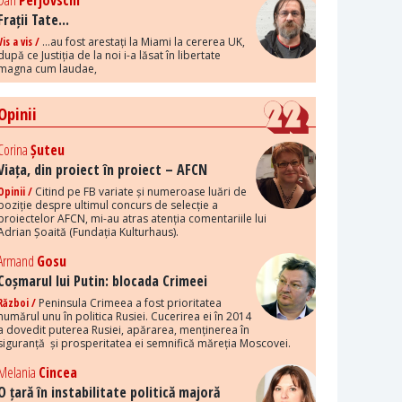
Dan
Perjovschi
Frații Tate...
Vis a vis /
...au fost arestați la Miami la cererea UK,
după ce Justiția de la noi i-a lăsat în libertate
magna cum laudae,
Opinii
Corina
Șuteu
Viața, din proiect în proiect – AFCN
Opinii /
Citind pe FB variate și numeroase luări de
poziție despre ultimul concurs de selecție a
proiectelor AFCN, mi-au atras atenția comentariile lui
Adrian Șoaită (Fundația Kulturhaus).
Armand
Gosu
Coșmarul lui Putin: blocada Crimeei
Război /
Peninsula Crimeea a fost prioritatea
numărul unu în politica Rusiei. Cucerirea ei în 2014
a dovedit puterea Rusiei, apărarea, menținerea în
siguranță și prosperitatea ei semnifică măreția Moscovei.
Melania
Cincea
O țară în instabilitate politică majoră