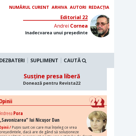
NUMĂRUL CURENT
ARHIVA
AUTORI
REDACȚIA
Editorial 22
Andrei
Cornea
Inadecvarea unui președinte
DEZBATERI
SUPLIMENT
CAUTĂ
Susține presa liberă
Donează pentru Revista22
Opinii
Andreea
Pora
„Savonizarea” lui Nicușor Dan
Opinii /
Puțini sunt cei care mai înțeleg ce vrea
președintele, dacă are de gând să soluționeze