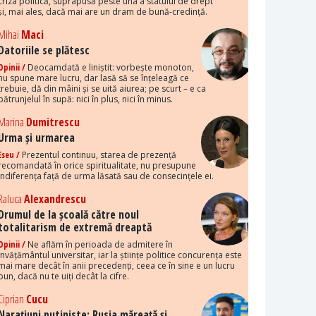
criza politică, suprapusă peste una a statului de drept
și, mai ales, dacă mai are un dram de bună-credință.
Mihai
Maci
Datoriile se plătesc
Opinii /
Deocamdată e liniștit: vorbește monoton,
nu spune mare lucru, dar lasă să se înțeleagă ce
trebuie, dă din mâini și se uită aiurea; pe scurt – e ca
pătrunjelul în supă: nici în plus, nici în minus.
Marina
Dumitrescu
Urma și urmarea
Eseu /
Prezentul continuu, starea de prezență
recomandată în orice spiritualitate, nu presupune
indiferența față de urma lăsată sau de consecințele ei.
Raluca
Alexandrescu
Drumul de la școală către noul
totalitarism de extremă dreaptă
Opinii /
Ne aflăm în perioada de admitere în
învățământul universitar, iar la științe politice concurența este
mai mare decât în anii precedenți, ceea ce în sine e un lucru
bun, dacă nu te uiți decât la cifre.
Ciprian
Cucu
Narațiuni putiniste: Rusia măreață și