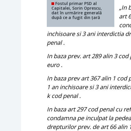
Fostul primar PSD al
„In 
Capitalei, Sorin Oprescu,
dat în urmărire generală
art 
după ce a fugit din țară
cond
inchisoare si 3 ani interdictia dr
penal .
In baza prev. art 289 alin 3 co
euro .
In baza prev art 367 alin 1 co
1 an inchisoare si 3 ani interdict
k cod penal .
In baza art 297 cod penal cu re
condamna pe inculpat la pedeaps
drepturilor prev. de art 66 alin 1