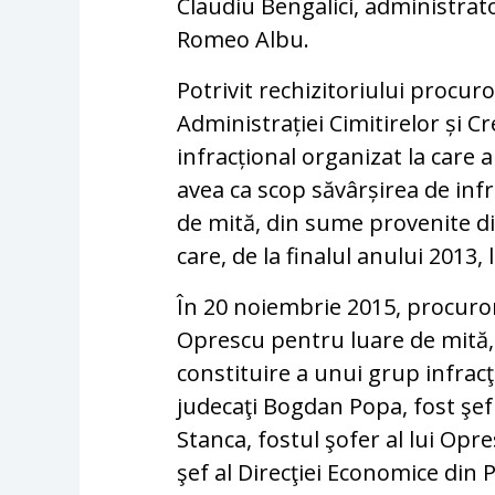
Claudiu Bengalici, administrator
Romeo Albu.
Potrivit rechizitoriului procur
Administrației Cimitirelor și 
infracțional organizat la care au
avea ca scop săvârșirea de infr
de mită, din sume provenite d
care, de la finalul anului 2013
În 20 noiembrie 2015, procuror
Oprescu pentru luare de mită, 
constituire a unui grup infracţ
judecaţi Bogdan Popa, fost şef 
Stanca, fostul şofer al lui Op
şef al Direcţiei Economice din 