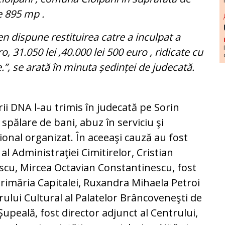
e 895 mp .
 pen dispune restituirea catre a inculpat a
, 31.050 lei ,40.000 lei 500 euro , ridicate cu
e.”, se arată în minuta ședinței de judecată.
ii DNA l-au trimis în judecată pe Sorin
spălare de bani, abuz în serviciu şi
ional organizat. În aceeaşi cauză au fost
al Administraţiei Cimitirelor, Cristian
rescu, Mircea Octavian Constantinescu, fost
Primăria Capitalei, Ruxandra Mihaela Petroi
trului Cultural al Palatelor Brâncoveneşti de
 Şupeală, fost director adjunct al Centrului,