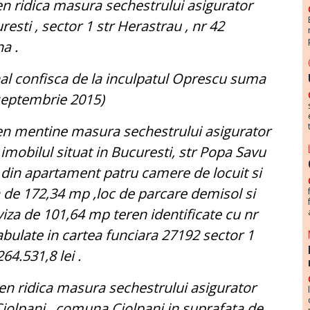
 pen ridica masura sechestrului asigurator
resti , sector 1 str Herastrau , nr 42
a .
nal confisca de la inculpatul Oprescu suma
 septembrie 2015)
r pen mentine masura sechestrului asigurator
 imobilul situat in Bucuresti, str Popa Savu
t din apartament patru camere de locuit si
 de 172,34 mp ,loc de parcare demisol si
viza de 101,64 mp teren identificate cu nr
abulate in cartea funciara 27192 sector 1
64.531,8 lei .
r pen ridica masura sechestrului asigurator
 Ciolpani , comuna Ciolpani in suprafata de