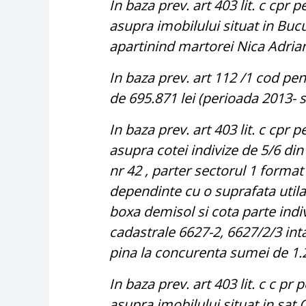
In baza prev. art 403 lit. c cpr
asupra imobilului situat in Bucu
apartinind martorei Nica Adrian
In baza prev. art 112 /1 cod pe
de 695.871 lei (perioada 2013-
In baza prev. art 403 lit. c cp
asupra cotei indivize de 5/6 din
nr 42 , parter sectorul 1 forma
dependinte cu o suprafata utila
boxa demisol si cota parte indi
cadastrale 6627-2, 6627/2/3 int
pina la concurenta sumei de 1.2
In baza prev. art 403 lit. c c p
asupra imobilului situat in sat