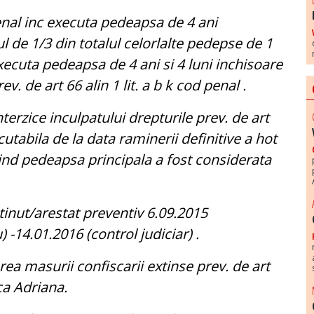
 penal inc executa pedeapsa de 4 ani
l de 1/3 din totalul celorlalte pedepse de 1
 executa pedeapsa de 4 ani si 4 luni inchisoare
ev. de art 66 alin 1 lit. a b k cod penal .
nterzice inculpatului drepturile prev. de art
ecutabila de la data raminerii definitive a hot
d pedeapsa principala a fost considerata
tinut/arestat preventiv 6.09.2015
) -14.01.2016 (control judiciar) .
ea masurii confiscarii extinse prev. de art
ca Adriana.