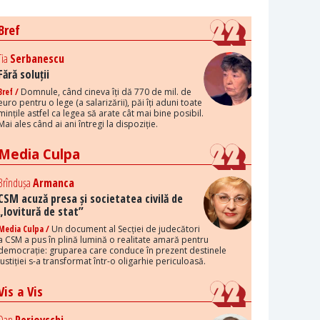
Bref
Tia
Serbanescu
Fără soluții
Bref /
Domnule, când cineva îți dă 770 de mil. de
euro pentru o lege (a salarizării), păi îți aduni toate
mințile astfel ca legea să arate cât mai bine posibil.
Mai ales când ai ani întregi la dispoziție.
Media Culpa
Brîndușa
Armanca
CSM acuză presa și societatea civilă de
„lovitură de stat”
Media Culpa /
Un document al Secției de judecători
a CSM a pus în plină lumină o realitate amară pentru
democrație: gruparea care conduce în prezent destinele
justiției s-a transformat într-o oligarhie periculoasă.
Vis a Vis