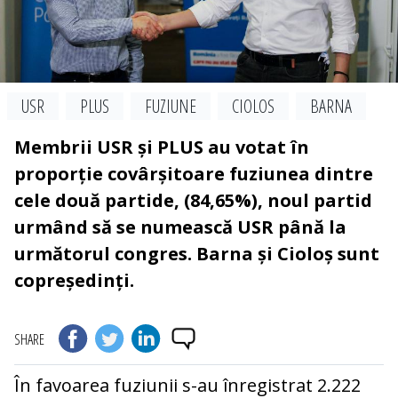
USR
PLUS
FUZIUNE
CIOLOS
BARNA
Membrii USR și PLUS au votat în
proporție covârșitoare fuziunea dintre
cele două partide, (84,65%), noul partid
urmând să se numească USR până la
următorul congres. Barna și Cioloș sunt
copreședinți.
SHARE
În favoarea fuziunii s-au înregistrat 2.222