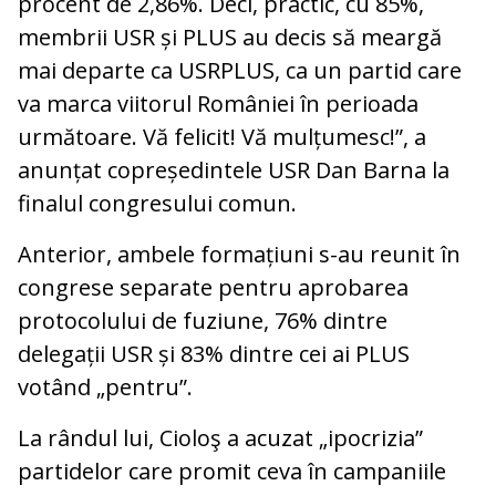
procent de 2,86%. Deci, practic, cu 85%,
membrii USR și PLUS au decis să meargă
mai departe ca USRPLUS, ca un partid care
va marca viitorul României în perioada
următoare. Vă felicit! Vă mulțumesc!”, a
anunțat copreședintele USR Dan Barna la
finalul congresului comun.
Anterior, ambele formațiuni s-au reunit în
congrese separate pentru aprobarea
protocolului de fuziune, 76% dintre
delegații USR și 83% dintre cei ai PLUS
votând „pentru”.
La rândul lui, Cioloş a acuzat „ipocrizia”
partidelor care promit ceva în campaniile