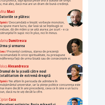
criza politică, suprapusă peste una a statului de drept
și, mai ales, dacă mai are un dram de bună-credință.
Mihai
Maci
Datoriile se plătesc
Opinii /
Deocamdată e liniștit: vorbește monoton,
nu spune mare lucru, dar lasă să se înțeleagă ce
trebuie, dă din mâini și se uită aiurea; pe scurt – e ca
pătrunjelul în supă: nici în plus, nici în minus.
Marina
Dumitrescu
Urma și urmarea
Eseu /
Prezentul continuu, starea de prezență
recomandată în orice spiritualitate, nu presupune
indiferența față de urma lăsată sau de consecințele ei.
Raluca
Alexandrescu
Drumul de la școală către noul
totalitarism de extremă dreaptă
Opinii /
Ne aflăm în perioada de admitere în
învățământul universitar, iar la științe politice concurența este
mai mare decât în anii precedenți, ceea ce în sine e un lucru
bun, dacă nu te uiți decât la cifre.
Ciprian
Cucu
Narațiuni putiniste: Rusia măreață și