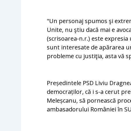
"Un personaj spumos şi extrem 
Unite, nu ştiu dacă mai e avoca
(scrisoarea-n.r.) este expresia
sunt interesate de apărarea un
probleme cu justiţia, asta vă sp
Președintele PSD Liviu Dragnea
democraților, că i s-a cerut p
Meleșcanu, să pornească proc
ambasadorului României în SU