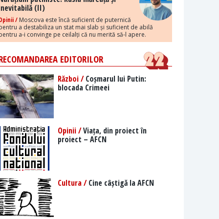
inevitabilă (II)
Opinii /
Moscova este încă suficient de puternică
pentru a destabiliza un stat mai slab și suficient de abilă
pentru a-i convinge pe ceilalți că nu merită să-l apere.
RECOMANDAREA EDITORILOR
Război /
Coșmarul lui Putin:
blocada Crimeei
Opinii /
Viața, din proiect în
proiect – AFCN
Cultura /
Cine câștigă la AFCN