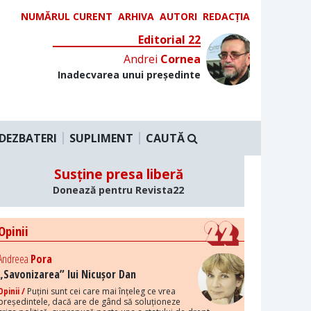
NUMĂRUL CURENT
ARHIVA
AUTORI
REDACȚIA
Editorial 22
Andrei
Cornea
Inadecvarea unui președinte
DEZBATERI
SUPLIMENT
CAUTĂ
Susține presa liberă
Donează pentru Revista22
Opinii
Andreea
Pora
„Savonizarea” lui Nicușor Dan
Opinii /
Puțini sunt cei care mai înțeleg ce vrea
președintele, dacă are de gând să soluționeze