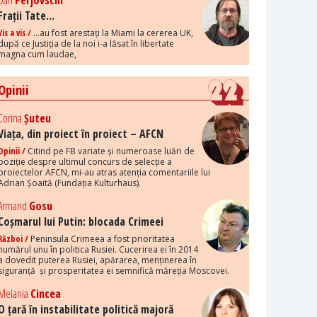
Dan
Perjovschi
Frații Tate...
Vis a vis /
...au fost arestați la Miami la cererea UK,
după ce Justiția de la noi i-a lăsat în libertate
magna cum laudae,
Opinii
Corina
Șuteu
Viața, din proiect în proiect – AFCN
Opinii /
Citind pe FB variate și numeroase luări de
poziție despre ultimul concurs de selecție a
proiectelor AFCN, mi-au atras atenția comentariile lui
Adrian Șoaită (Fundația Kulturhaus).
Armand
Gosu
Coșmarul lui Putin: blocada Crimeei
Război /
Peninsula Crimeea a fost prioritatea
numărul unu în politica Rusiei. Cucerirea ei în 2014
a dovedit puterea Rusiei, apărarea, menținerea în
siguranță și prosperitatea ei semnifică măreția Moscovei.
Melania
Cincea
O țară în instabilitate politică majoră