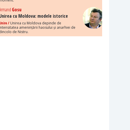
moment.
Armand
Gosu
Unirea cu Moldova: modele istorice
Unire /
Unirea cu Moldova depinde de
intensitatea amenințării haosului și anarhiei de
dincolo de Nistru.