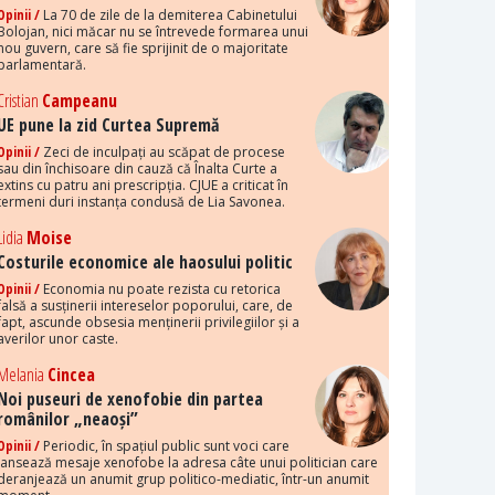
Opinii /
La 70 de zile de la demiterea Cabinetului
Bolojan, nici măcar nu se întrevede formarea unui
nou guvern, care să fie sprijinit de o majoritate
parlamentară.
Cristian
Campeanu
UE pune la zid Curtea Supremă
Opinii /
Zeci de inculpați au scăpat de procese
sau din închisoare din cauză că Înalta Curte a
extins cu patru ani prescripția. CJUE a criticat în
termeni duri instanța condusă de Lia Savonea.
Lidia
Moise
Costurile economice ale haosului politic
Opinii /
Economia nu poate rezista cu retorica
falsă a susținerii intereselor poporului, care, de
fapt, ascunde obsesia menținerii privilegiilor și a
averilor unor caste.
Melania
Cincea
Noi puseuri de xenofobie din partea
românilor „neaoși”
Opinii /
Periodic, în spațiul public sunt voci care
lansează mesaje xenofobe la adresa câte unui politician care
deranjează un anumit grup politico-mediatic, într-un anumit