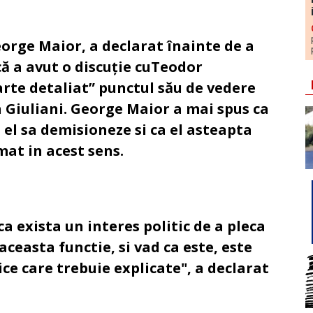
rge Maior, a declarat înainte de a
că a avut o discuție cuTeodor
arte detaliat” punctul său de vedere
h Giuliani. George Maior a mai spus ca
 el sa demisioneze si ca el asteapta
imat in acest sens.
a exista un interes politic de a pleca
aceasta functie, si vad ca este, este
ce care trebuie explicate", a declarat