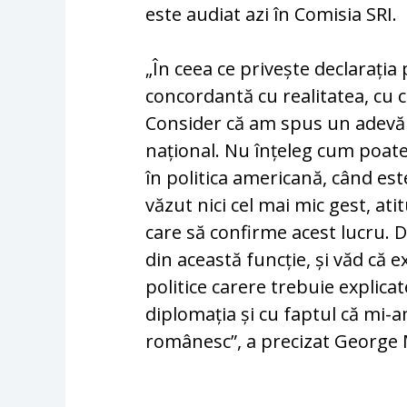
este audiat azi în Comisia SRI.
„În ceea ce privește declarația
concordantă cu realitatea, cu 
Consider că am spus un adevăr 
național. Nu înțeleg cum poat
în politica americană, când es
văzut nici cel mai mic gest, at
care să confirme acest lucru. D
din această funcție, și văd că 
politice carere trebuie explicat
diplomația și cu faptul că mi-a
românesc”, a precizat George Ma