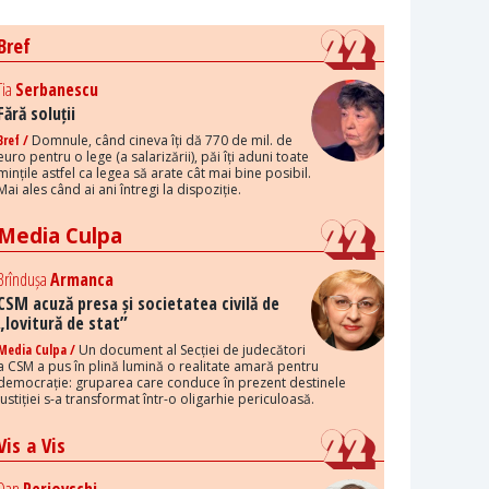
Bref
Tia
Serbanescu
Fără soluții
Bref /
Domnule, când cineva îți dă 770 de mil. de
euro pentru o lege (a salarizării), păi îți aduni toate
mințile astfel ca legea să arate cât mai bine posibil.
Mai ales când ai ani întregi la dispoziție.
Media Culpa
Brîndușa
Armanca
CSM acuză presa și societatea civilă de
„lovitură de stat”
Media Culpa /
Un document al Secției de judecători
a CSM a pus în plină lumină o realitate amară pentru
democrație: gruparea care conduce în prezent destinele
justiției s-a transformat într-o oligarhie periculoasă.
Vis a Vis