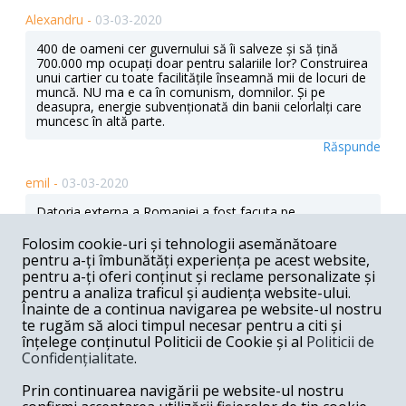
Alexandru -
03-03-2020
400 de oameni cer guvernului să îi salveze și să țină
700.000 mp ocupați doar pentru salariile lor? Construirea
unui cartier cu toate facilitățile înseamnă mii de locuri de
muncă. NU ma e ca în comunism, domnilor. Și pe
deasupra, energie subvenționată din banii celorlalți care
muncesc în altă parte.
Răspunde
emil -
03-03-2020
Datoria externa a Romaniei a fost facuta pe
industrializarea tarii cu cele mai performante fabrici
importate din Germania, SUA, Japonia, Olanda, Italia,
Folosim cookie-uri și tehnologii asemănătoare
Canada, Franta, etc. Tehnologi care functioneaza si
pentru a-ți îmbunătăți experiența pe acest website,
astazi in lume. Noi le-am falimentat ca primitive ( CTP,
pentru a-ți oferi conținut și reclame personalizate și
P.Roman) si am construit pe bani grei ruine noi care nu
pentru a analiza traficul și audiența website-ului.
vor functiona niciodata.
Înainte de a continua navigarea pe website-ul nostru
te rugăm să aloci timpul necesar pentru a citi și
Răspunde
înțelege conținutul Politicii de Cookie și al
Politicii de
Confidențialitate
.
Liviu din Timisoara -
03-03-2020
Prin continuarea navigării pe website-ul nostru
Romania trebuie sa invete sa-si foloseasca atuu-rile
reale. Industria grea este codasul din oras ... pe piata