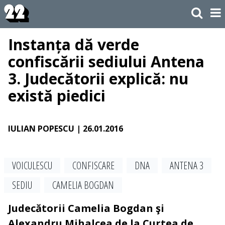
Instanța dă verde
confiscării sediului Antena
3. Judecătorii explică: nu
există piedici
IULIAN POPESCU
| 26.01.2016
VOICULESCU
CONFISCARE
DNA
ANTENA 3
SEDIU
CAMELIA BOGDAN
Judecătorii Camelia Bogdan şi
Alexandru Mihalcea de la Curtea de