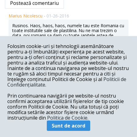
Postează comentariu
Marius Nicolescu -
01-26-2016
Rusinos. Haos, haos, haos, numele tau este Romania cu
toate institutiile sale de plastilina. Nu ne mai trezim o
data, noi romanii sa dam cu toate japitele astea de
pamant si sa nu mai credem niciun cuvant din ceeace ne
mint cu nerusinare? Cu totii de la stanga la dreapta ne
Folosim cookie-uri și tehnologii asemănătoare
mint in cel mai murdar chip cu putinta spre propasirea
pentru a-ți îmbunătăți experiența pe acest website,
lor si a neamurilor lor de imbuibati. Sa nu gasim de atata
pentru a-ți oferi conținut și reclame personalizate și
amar de vreme oameni de stat care sa aduca lumina,
pentru a analiza traficul și audiența website-ului.
papica si caldura in casele noastre. Dar mai ales sa faca
Înainte de a continua navigarea pe website-ul nostru
in sfarsit dreptate.
te rugăm să aloci timpul necesar pentru a citi și
Răspunde
înțelege conținutul Politicii de Cookie și al
Politicii de
Confidențialitate
.
Iuliu M -
01-26-2016
Prin continuarea navigării pe website-ul nostru
O masura justa absolut, recomand impartirea
confirmi acceptarea utilizării fișierelor de tip cookie
patrimoniului comunist al A3 intre B1 si Realitatea,
conform Politicii de Cookie. Nu uita totuși că poți
salvandu-se astfel partea sanatoasa a mass-media. Hai
modifica setările acestor fișiere cookie urmând
Craciun deci luminos!
instrucțiunile din
Politica de Cookie.
Răspunde
Sunt de acord