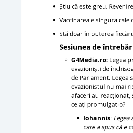
Știu că este greu. Revenir
Vaccinarea e singura cale
Stă doar în puterea fiecărui
Sesiunea de întrebări
G4Media.ro:
Legea pr
evazioniști de închiso
de Parlament. Legea s
evazionistul nu mai r
afaceri au reacționat,
ce ați promulgat-o?
Iohannis
:
Legea a
care a spus că e c