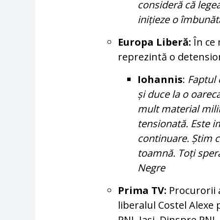
consideră că legea 
inițieze o îmbunătă
Europa Liberă:
În ce
reprezintă o detension
Iohannis
:
Faptul 
și duce la o oarec
mult material mili
tensionată. Este i
continuare. Știm c
toamnă. Toți sper
Negre
Prima TV:
Procurorii 
liberalul Costel Alexe
PNL Iași. Dinspre PNL 