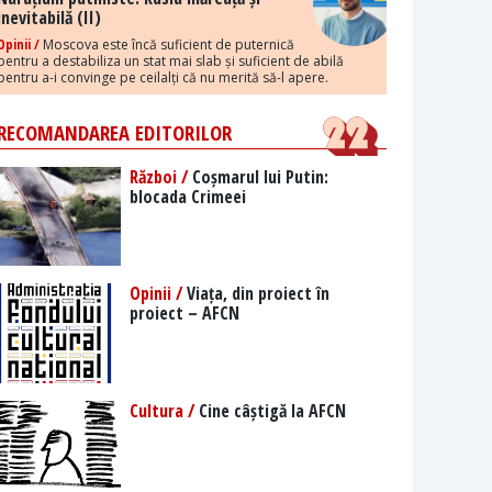
inevitabilă (II)
Opinii /
Moscova este încă suficient de puternică
pentru a destabiliza un stat mai slab și suficient de abilă
pentru a-i convinge pe ceilalți că nu merită să-l apere.
RECOMANDAREA EDITORILOR
Război /
Coșmarul lui Putin:
blocada Crimeei
Opinii /
Viața, din proiect în
proiect – AFCN
Cultura /
Cine câștigă la AFCN