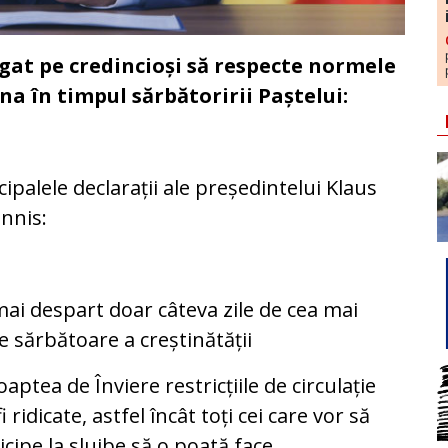
ugat pe credincioși să respecte normele
a în timpul sărbătoririi Paștelui:
cipalele declarații ale președintelui Klaus
nnis:
ai despart doar câteva zile de cea mai
 sărbătoare a creștinătății
oaptea de Înviere restricțiile de circulație
fi ridicate, astfel încât toți cei care vor să
icipe la slujbe să o poată face