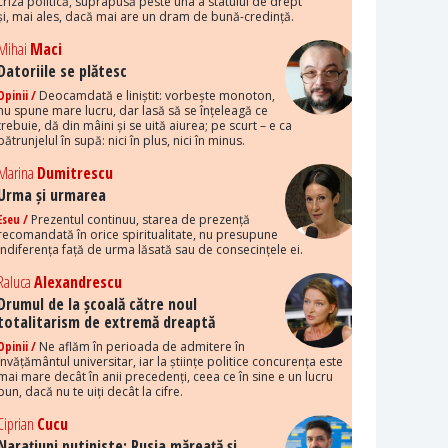
criza politică, suprapusă peste una a statului de drept
și, mai ales, dacă mai are un dram de bună-credință.
Mihai
Maci
Datoriile se plătesc
Opinii /
Deocamdată e liniștit: vorbește monoton,
nu spune mare lucru, dar lasă să se înțeleagă ce
trebuie, dă din mâini și se uită aiurea; pe scurt – e ca
pătrunjelul în supă: nici în plus, nici în minus.
Marina
Dumitrescu
Urma și urmarea
Eseu /
Prezentul continuu, starea de prezență
recomandată în orice spiritualitate, nu presupune
indiferența față de urma lăsată sau de consecințele ei.
Raluca
Alexandrescu
Drumul de la școală către noul
totalitarism de extremă dreaptă
Opinii /
Ne aflăm în perioada de admitere în
învățământul universitar, iar la științe politice concurența este
mai mare decât în anii precedenți, ceea ce în sine e un lucru
bun, dacă nu te uiți decât la cifre.
Ciprian
Cucu
Narațiuni putiniste: Rusia măreață și