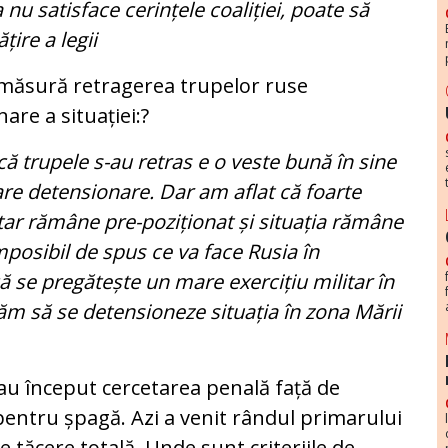
nu satisface cerințele coaliției, poate să
țire a legii
 măsură retragerea trupelor ruse
are a situației:?
că trupele s-au retras e o veste bună în sine
are detensionare. Dar am aflat că foarte
tar rămâne pre-poziționat și situația rămâne
mposibil de spus ce va face Rusia în
ă se pregătește un mare exercițiu militar în
ăm să se detensioneze situația în zona Mării
au început cercetarea penală față de
 pentru șpagă. Azi a venit rândul primarului
e tăcere totală. Unde sunt criteriile de