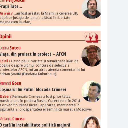
Dan
Perjovschi
Frații Tate...
Vis a vis /
...au fost arestați la Miami la cererea UK,
după ce Justiția de la noi i-a lăsat în libertate
magna cum laudae,
Opinii
Corina
Șuteu
Viața, din proiect în proiect – AFCN
Opinii /
Citind pe FB variate și numeroase luări de
poziție despre ultimul concurs de selecție a
proiectelor AFCN, mi-au atras atenția comentariile lui
Adrian Șoaită (Fundația Kulturhaus).
Armand
Gosu
Coșmarul lui Putin: blocada Crimeei
Război /
Peninsula Crimeea a fost prioritatea
numărul unu în politica Rusiei. Cucerirea ei în 2014
a dovedit puterea Rusiei, apărarea, menținerea în
siguranță și prosperitatea ei semnifică măreția Moscovei.
Melania
Cincea
O țară în instabilitate politică majoră