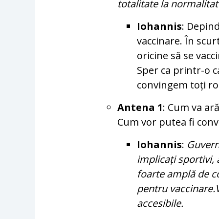
totalitate la normalita
Iohannis
: Depind
vaccinare. În scu
oricine să se vacc
Sper ca printr-o 
convingem toți ro
Antena 1
: Cum va ar
Cum vor putea fi convi
Iohannis
:
Guvern
implicați sportivi, 
foarte amplă de con
pentru vaccinare.V
accesibile.