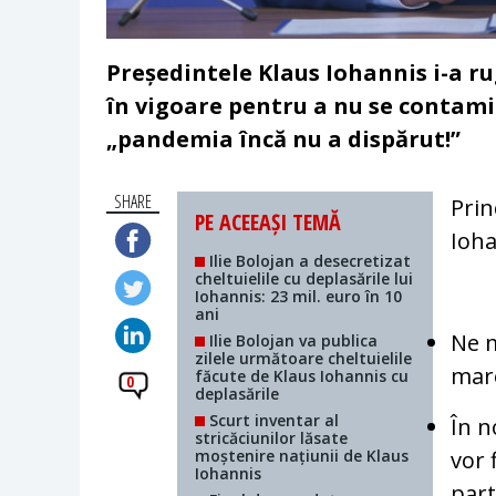
Președintele Klaus Iohannis i-a r
în vigoare pentru a nu se contamin
„pandemia încă nu a dispărut!”
SHARE
Prin
PE ACEEAȘI TEMĂ
Ioha
Ilie Bolojan a desecretizat
cheltuielile cu deplasările lui
Iohannis: 23 mil. euro în 10
ani
Ne m
Ilie Bolojan va publica
zilele următoare cheltuielile
mare
făcute de Klaus Iohannis cu
0
deplasările
Scurt inventar al
În n
stricăciunilor lăsate
moștenire națiunii de Klaus
vor 
Iohannis
part