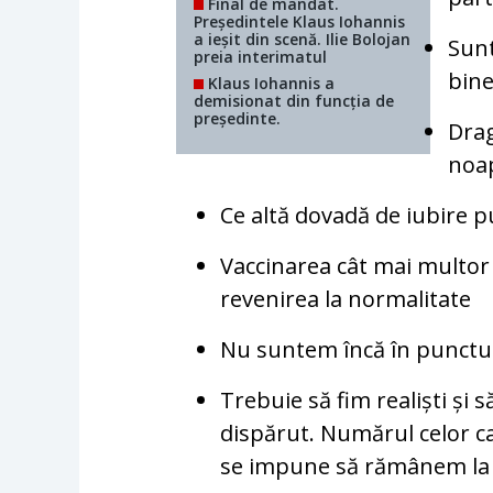
Final de mandat.
Președintele Klaus Iohannis
a ieșit din scenă. Ilie Bolojan
Sunt
preia interimatul
bine
Klaus Iohannis a
demisionat din funcția de
președinte.
Drag
noap
Ce altă dovadă de iubire pu
Vaccinarea cât mai multor 
revenirea la normalitate
Nu suntem încă în punctul 
Trebuie să fim realiști și
dispărut. Numărul celor ca
se impune să rămânem la fe