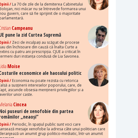
Opinii /
La 70 de zile de la demiterea Cabinetului
Bolojan, nici măcar nu se întrevede formarea unui
nou guvern, care să fie sprijinit de o majoritate
parlamentară.
Cristian
Campeanu
UE pune la zid Curtea Supremă
Opinii /
Zeci de inculpați au scăpat de procese
sau din închisoare din cauză că Înalta Curte a
extins cu patru ani prescripția. CJUE a criticat în
termeni duri instanța condusă de Lia Savonea.
Lidia
Moise
Costurile economice ale haosului politic
Opinii /
Economia nu poate rezista cu retorica
falsă a susținerii intereselor poporului, care, de
fapt, ascunde obsesia menținerii privilegiilor și a
averilor unor caste.
Melania
Cincea
Noi puseuri de xenofobie din partea
românilor „neaoși”
Opinii /
Periodic, în spațiul public sunt voci care
lansează mesaje xenofobe la adresa câte unui politician care
deranjează un anumit grup politico-mediatic, într-un anumit