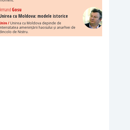
moment.
Armand
Gosu
Unirea cu Moldova: modele istorice
Unire /
Unirea cu Moldova depinde de
intensitatea amenințării haosului și anarhiei de
dincolo de Nistru.