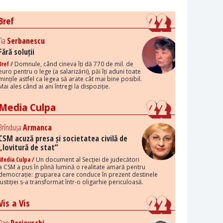
Bref
Tia
Serbanescu
Fără soluții
Bref /
Domnule, când cineva îți dă 770 de mil. de
euro pentru o lege (a salarizării), păi îți aduni toate
mințile astfel ca legea să arate cât mai bine posibil.
Mai ales când ai ani întregi la dispoziție.
Media Culpa
Brîndușa
Armanca
CSM acuză presa și societatea civilă de
„lovitură de stat”
Media Culpa /
Un document al Secției de judecători
a CSM a pus în plină lumină o realitate amară pentru
democrație: gruparea care conduce în prezent destinele
justiției s-a transformat într-o oligarhie periculoasă.
Vis a Vis