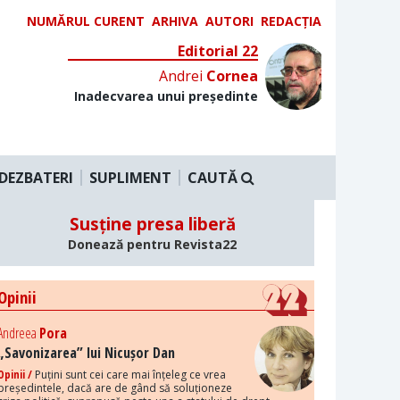
NUMĂRUL CURENT
ARHIVA
AUTORI
REDACȚIA
Editorial 22
Andrei
Cornea
Inadecvarea unui președinte
DEZBATERI
SUPLIMENT
CAUTĂ
Susține presa liberă
Donează pentru Revista22
Opinii
Andreea
Pora
„Savonizarea” lui Nicușor Dan
Opinii /
Puțini sunt cei care mai înțeleg ce vrea
președintele, dacă are de gând să soluționeze