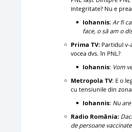
integritate? Nu e prea
Iohannis
:
Ar fi c
face, o să am o di
Prima TV:
Partidul v-
vocea dvs. în PNL?
Iohannis
:
Vom ve
Metropola TV
: E o l
cu tensiunile din zon
Iohannis
:
Nu are 
Radio România:
Dacă
de persoane vaccinate,