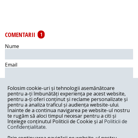
COMENTARII
1
Nume
Email
Comentariu
Folosim cookie-uri și tehnologii asemănătoare
pentru a-ți îmbunătăți experiența pe acest website,
pentru a-ți oferi conținut și reclame personalizate și
pentru a analiza traficul și audiența website-ului.
Înainte de a continua navigarea pe website-ul nostru
Postează comentariu
te rugăm să aloci timpul necesar pentru a citi și
înțelege conținutul Politicii de Cookie și al
Politicii de
Confidențialitate
.
emil -
03-24-2018
Serviciile doar primesc comenzi de informare de la