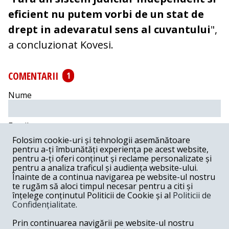
eficient nu putem vorbi de un stat de
drept in adevaratul sens al cuvantului
",
a concluzionat Kovesi.
COMENTARII
1
Nume
Email
Folosim cookie-uri și tehnologii asemănătoare
pentru a-ți îmbunătăți experiența pe acest website,
Comentariu
pentru a-ți oferi conținut și reclame personalizate și
pentru a analiza traficul și audiența website-ului.
Înainte de a continua navigarea pe website-ul nostru
te rugăm să aloci timpul necesar pentru a citi și
înțelege conținutul Politicii de Cookie și al
Politicii de
Confidențialitate
.
Postează comentariu
Prin continuarea navigării pe website-ul nostru