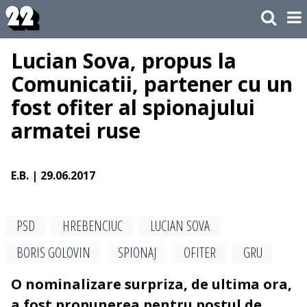
Lucian Sova, propus la
Comunicatii, partener cu un
fost ofiter al spionajului
armatei ruse
E.B.
| 29.06.2017
PSD
HREBENCIUC
LUCIAN SOVA
BORIS GOLOVIN
SPIONAJ
OFITER
GRU
O nominalizare surpriza, de ultima ora,
a fost propunerea pentru postul de