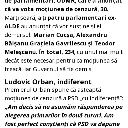
de parlamentari
,
UDMR, care a anunțat
că va vota moțiunea de cenzură, 30
.
Marți seară, alți
patru parlamentari ex-
ALDE
au anunțat că vor susține și ei
demersul:
Marian Cucșa, Alexandru
Băișanu Grațiela Gavrilescu și Teodor
Meleșcanu.
În total, 234
, cu unul mai mult
decât este necesar pentru ca moțiunea să
treacă, iar Guvernul să fie demis.
Ludovic Orban, indiferent
Premierul Orban spune că așteaptă
moțiunea de cenzură a PSD „cu indiferență”:
„Am decis să ne asumăm răspunderea pe
alegerea primarilor în două tururi. Am
fost perfect conștienți că PSD va depune