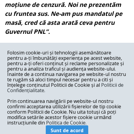
moțiune de cenzură. Noi ne prezentăm
cu fruntea sus. Ne-am pus mandatul pe
masă, cred că asta arată ceva pentru
Guvernul PNL”.
COMENTARII
0
Folosim cookie-uri și tehnologii asemănătoare
pentru a-ți îmbunătăți experiența pe acest website,
Nume
pentru a-ți oferi conținut și reclame personalizate și
pentru a analiza traficul și audiența website-ului.
Înainte de a continua navigarea pe website-ul nostru
Email
te rugăm să aloci timpul necesar pentru a citi și
înțelege conținutul Politicii de Cookie și al
Politicii de
Confidențialitate
.
Comentariu
Prin continuarea navigării pe website-ul nostru
confirmi acceptarea utilizării fișierelor de tip cookie
conform Politicii de Cookie. Nu uita totuși că poți
modifica setările acestor fișiere cookie urmând
instrucțiunile din
Politica de Cookie.
Postează comentariu
Sunt de acord