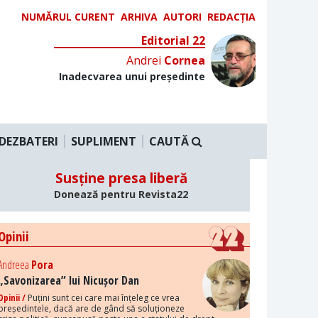
NUMĂRUL CURENT
ARHIVA
AUTORI
REDACȚIA
Editorial 22
Andrei
Cornea
Inadecvarea unui președinte
DEZBATERI
SUPLIMENT
CAUTĂ
Susține presa liberă
Donează pentru Revista22
Opinii
Andreea
Pora
„Savonizarea” lui Nicușor Dan
Opinii /
Puțini sunt cei care mai înțeleg ce vrea
președintele, dacă are de gând să soluționeze