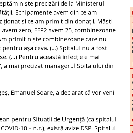
eptăm niște precizări de la Ministerul
tății. Echipamente avem din ce am
ziționat și ce am primit din donații. Măști
3 avem zero, FFP2 avem 25, combinezoane
Am primit niște combinezoane care nu
 pentru așa ceva. (…) Spitalul nu a fost
ase. (…) Pentru această infecție e mai
”, a mai precizat managerul Spitalului din
geș, Emanuel Soare, a declarat că vor veni
ean pentru Situații de Urgență (ca spitalul
COVID-10 – n.r.), există avize DSP. Spitalul