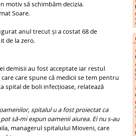
un motiv să schimbăm decizia.
rmat Soare.
ugurat anul trecut și a costat 68 de
t de la zero.
i demisii au fost acceptate iar restul
care care spune că medicii se tem pentru
ca spital de boli infecțioase, relatează
 oamenilor, spitalul u a fost proiectat ca
u pot să-mi expun oamenii aiurea. Ei nu s-au
ila, managerul spitalului Mioveni, care