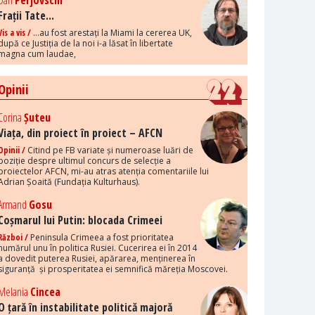
Dan
Perjovschi
Frații Tate...
Vis a vis /
...au fost arestați la Miami la cererea UK,
după ce Justiția de la noi i-a lăsat în libertate
magna cum laudae,
Opinii
Corina
Șuteu
Viața, din proiect în proiect – AFCN
Opinii /
Citind pe FB variate și numeroase luări de
poziție despre ultimul concurs de selecție a
proiectelor AFCN, mi-au atras atenția comentariile lui
Adrian Șoaită (Fundația Kulturhaus).
Armand
Gosu
Coșmarul lui Putin: blocada Crimeei
Război /
Peninsula Crimeea a fost prioritatea
numărul unu în politica Rusiei. Cucerirea ei în 2014
a dovedit puterea Rusiei, apărarea, menținerea în
siguranță și prosperitatea ei semnifică măreția Moscovei.
Melania
Cincea
O țară în instabilitate politică majoră