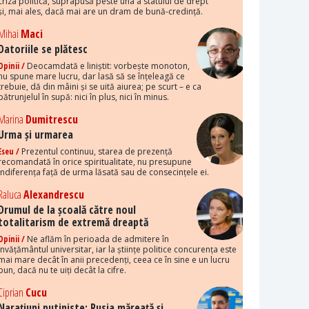
criza politică, suprapusă peste una a statului de drept
și, mai ales, dacă mai are un dram de bună-credință.
Mihai
Maci
Datoriile se plătesc
Opinii /
Deocamdată e liniștit: vorbește monoton,
nu spune mare lucru, dar lasă să se înțeleagă ce
trebuie, dă din mâini și se uită aiurea; pe scurt – e ca
pătrunjelul în supă: nici în plus, nici în minus.
Marina
Dumitrescu
Urma și urmarea
Eseu /
Prezentul continuu, starea de prezență
recomandată în orice spiritualitate, nu presupune
indiferența față de urma lăsată sau de consecințele ei.
Raluca
Alexandrescu
Drumul de la școală către noul
totalitarism de extremă dreaptă
Opinii /
Ne aflăm în perioada de admitere în
învățământul universitar, iar la științe politice concurența este
mai mare decât în anii precedenți, ceea ce în sine e un lucru
bun, dacă nu te uiți decât la cifre.
Ciprian
Cucu
Narațiuni putiniste: Rusia măreață și