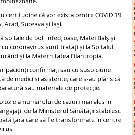
combinezoane.
u certitudine că vor exista centre COVID 19
 Arad, Suceava şi Iaşi.
 spitale de boli infecţioase, Matei Balş şi
i cu coronavirus sunt trataţi şi la Spitalul
 curând şi la Maternitatea Filantropia.
r pacienți confirmați sau cu suspiciune
tă de medici și asistente, care s-au plâns că
aparatură sau materiale de protecție.
xplozie a numărului de cazuri mai ales în
ngajaţii de la Ministerul Sănătăţii stabilesc
toată ţara care să fie transformate în centre
virus.