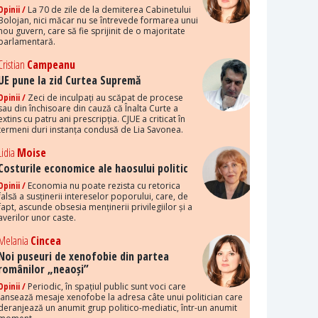
Opinii /
La 70 de zile de la demiterea Cabinetului
Bolojan, nici măcar nu se întrevede formarea unui
nou guvern, care să fie sprijinit de o majoritate
parlamentară.
Cristian
Campeanu
UE pune la zid Curtea Supremă
Opinii /
Zeci de inculpați au scăpat de procese
sau din închisoare din cauză că Înalta Curte a
extins cu patru ani prescripția. CJUE a criticat în
termeni duri instanța condusă de Lia Savonea.
Lidia
Moise
Costurile economice ale haosului politic
Opinii /
Economia nu poate rezista cu retorica
falsă a susținerii intereselor poporului, care, de
fapt, ascunde obsesia menținerii privilegiilor și a
averilor unor caste.
Melania
Cincea
Noi puseuri de xenofobie din partea
românilor „neaoși”
Opinii /
Periodic, în spațiul public sunt voci care
lansează mesaje xenofobe la adresa câte unui politician care
deranjează un anumit grup politico-mediatic, într-un anumit