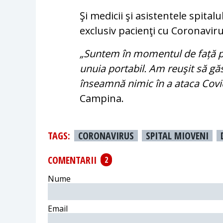
Şi medicii şi asistentele spital
exclusiv pacienţi cu Coronaviru
„Suntem în momentul de față po
unuia portabil. Am reuşit să g
înseamnă nimic în a ataca Covi
Campina.
TAGS:
CORONAVIRUS
SPITAL MIOVENI
COMENTARII
2
Nume
Email