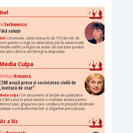
Bref
Tia
Serbanescu
Fără soluții
Bref /
Domnule, când cineva îți dă 770 de mil. de
euro pentru o lege (a salarizării), păi îți aduni toate
mințile astfel ca legea să arate cât mai bine posibil.
Mai ales când ai ani întregi la dispoziție.
Media Culpa
Brîndușa
Armanca
CSM acuză presa și societatea civilă de
„lovitură de stat”
Media Culpa /
Un document al Secției de judecători
a CSM a pus în plină lumină o realitate amară pentru
democrație: gruparea care conduce în prezent destinele
justiției s-a transformat într-o oligarhie periculoasă.
Vis a Vis