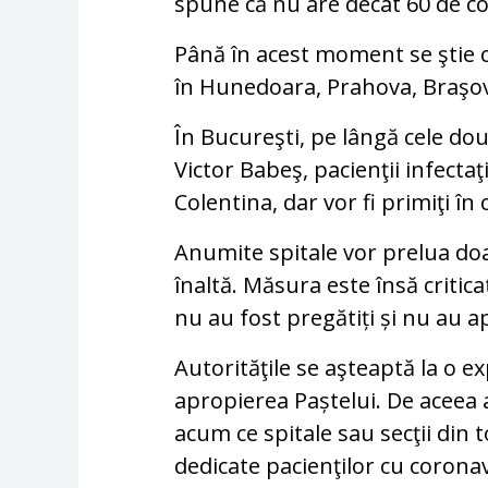
spune că nu are decât 60 de 
Până în acest moment se ştie c
în Hunedoara, Prahova, Braşov,
În Bucureşti, pe lângă cele două
Victor Babeş, pacienţii infectaţ
Colentina, dar vor fi primiţi în
Anumite spitale vor prelua doa
înaltă. Măsura este însă critica
nu au fost pregătiți și nu au 
Autorităţile se aşteaptă la o e
apropierea Paștelui. De aceea a
acum ce spitale sau secţii din 
dedicate pacienţilor cu corona