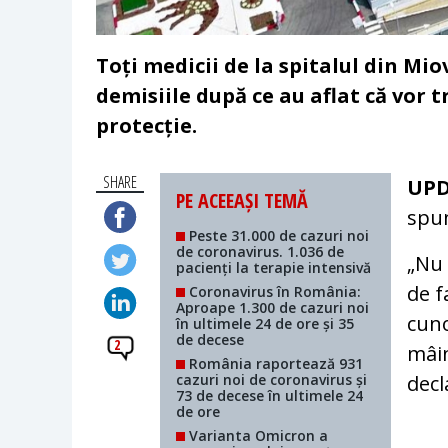
Toți medicii de la spitalul din Mi
demisiile după ce au aflat că vor
protecție.
SHARE
UP
PE ACEEAȘI TEMĂ
spun
Peste 31.000 de cazuri noi
de coronavirus. 1.036 de
„Nu 
pacienți la terapie intensivă
de f
Coronavirus în România:
Aproape 1.300 de cazuri noi
cuno
în ultimele 24 de ore și 35
de decese
2
mâin
România raportează 931
cazuri noi de coronavirus și
decl
73 de decese în ultimele 24
de ore
Varianta Omicron a