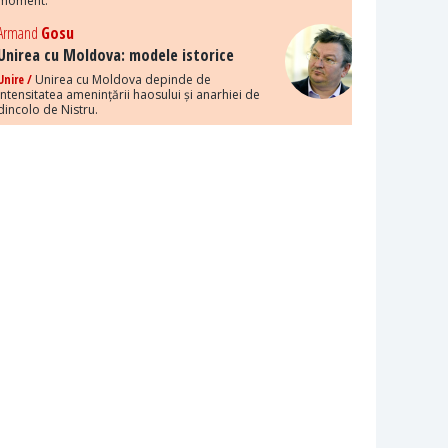
moment.
Armand
Gosu
Unirea cu Moldova: modele istorice
Unire /
Unirea cu Moldova depinde de
intensitatea amenințării haosului și anarhiei de
dincolo de Nistru.