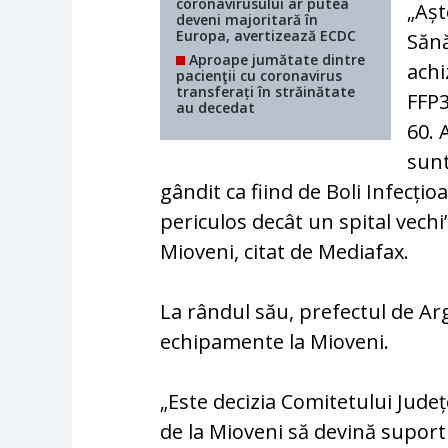
coronavirusului ar putea
„Așt
deveni majoritară în
Europa, avertizează ECDC
Sănă
Aproape jumătate dintre
achi
pacienţii cu coronavirus
transferați în străinătate
FFP
au decedat
60. 
sunt
gândit ca fiind de Boli Infecțio
periculos decât un spital vechi
Mioveni, citat de Mediafax.
La rândul său, prefectul de Ar
echipamente la Mioveni.
„Este decizia Comitetului Județ
de la Mioveni să devină suport 