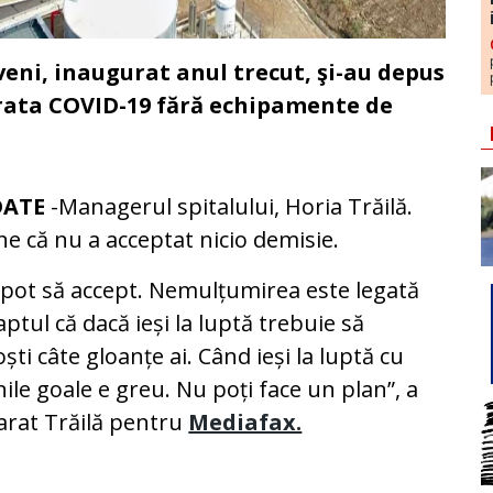
oveni, inaugurat anul trecut, şi-au depus
 trata COVID-19 fără echipamente de
DATE
-Managerul spitalului, Horia Trăilă.
e că nu a acceptat nicio demisie.
pot să accept. Nemulțumirea este legată
aptul că dacă ieși la luptă trebuie să
ști câte gloanțe ai. Când ieși la luptă cu
ile goale e greu. Nu poți face un plan”, a
arat Trăilă pentru
Mediafax.