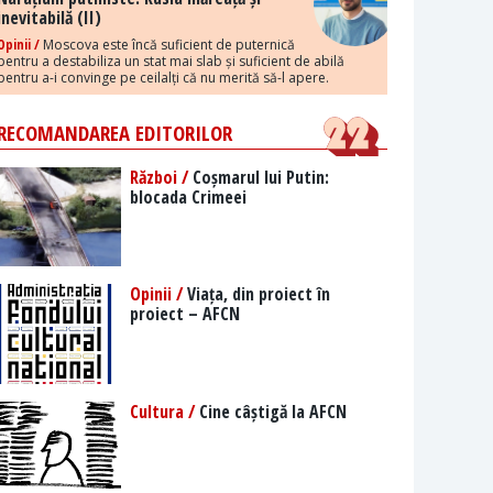
inevitabilă (II)
Opinii /
Moscova este încă suficient de puternică
pentru a destabiliza un stat mai slab și suficient de abilă
pentru a-i convinge pe ceilalți că nu merită să-l apere.
RECOMANDAREA EDITORILOR
Război /
Coșmarul lui Putin:
blocada Crimeei
Opinii /
Viața, din proiect în
proiect – AFCN
Cultura /
Cine câștigă la AFCN