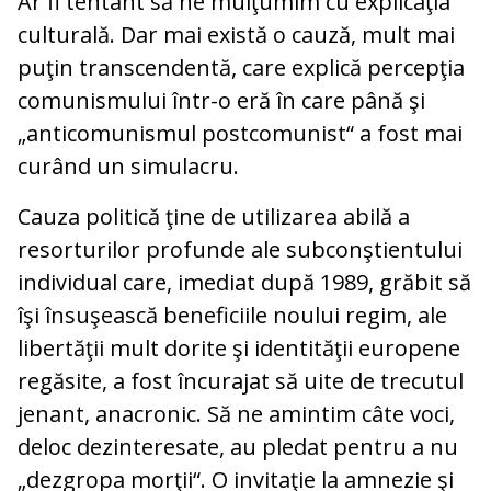
Ar fi tentant să ne mulţumim cu explicaţia
culturală. Dar mai există o cauză, mult mai
puţin transcendentă, care explică percepţia
comunismului într-o eră în care până şi
„anticomunismul postcomunist“ a fost mai
curând un simulacru.
Cauza politică ţine de utilizarea abilă a
resorturilor profunde ale subconştientului
individual care, imediat după 1989, grăbit să
îşi însuşească beneficiile noului regim, ale
libertăţii mult dorite şi identităţii europene
regăsite, a fost încurajat să uite de trecutul
jenant, anacronic. Să ne amintim câte voci,
deloc dezinteresate, au pledat pentru a nu
„dezgropa morţii“. O invitaţie la amnezie şi