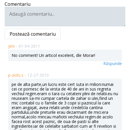
Comentariu
Postează comentariu
jeni -
01-04-2011
No comment! Un articol excelent, dle Morar!
Răspunde
p-aolo,s -
12-27-2010
pe de alta parte,un lucru este cert suta in milion:numai
cei ce pornesc de la virsta de 40 de ani in sus regreta
vechiul regim.eram o tara cu cetateni plini de relatii.eu nu
reuseam sa-mi cumpar cartela de zahar si ulei,fiind un
mic contabil cu o familie de 3 copii si paznicul la care
eram angajat, avea relatii unde credeti:la cantina
partidului,unde preturile erau dezarmant de mici.era
normal,acolo mincau mafiotii vechiului regim.de acolo
facea rost acest paznic, de oua de pasti si alte
ingrediente.iar de celelalte sarbatori cum ar fi revelion si