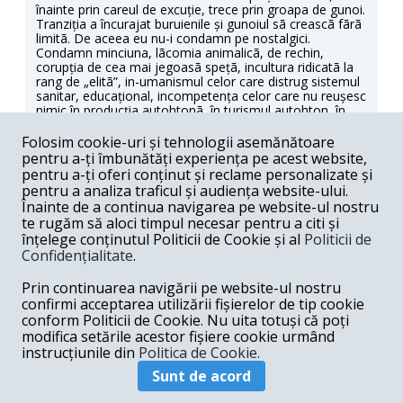
înainte prin careul de excuție, trece prin groapa de gunoi.
Tranziția a încurajat buruienile și gunoiul sã creascã fãrã
limitã. De aceea eu nu-i condamn pe nostalgici.
Condamn minciuna, lãcomia animalicã, de rechin,
corupția de cea mai jegoasã spețã, incultura ridicatã la
rang de „elitã”, in-umanismul celor care distrug sistemul
sanitar, educațional, incompetența celor care nu reușesc
nimic în producția autohtonã, în turismul autohton, în
economie , în genere. Dupã douã generații sacrificate în
sistemul vechi, urmeazã alte generații sacrificate în
Folosim cookie-uri și tehnologii asemănătoare
tranziția spre ce?
pentru a-ți îmbunătăți experiența pe acest website,
pentru a-ți oferi conținut și reclame personalizate și
Răspunde
pentru a analiza traficul și audiența website-ului.
Înainte de a continua navigarea pe website-ul nostru
Sibisteanu Livia Liliana -
12-21-2010
te rugăm să aloci timpul necesar pentru a citi și
înțelege conținutul Politicii de Cookie și al
Politicii de
Este firesc ca memoria raului sa dispara, cand alt rau se
Confidențialitate
.
instaleaza. Lipsa de cultura istorica il face pe om sa nu
inteleaga ca istoria se repeta, daca nu stii sa eviti
Prin continuarea navigării pe website-ul nostru
capcanele ei. Asadar, nimic nu mai trebuie sa ne revolte
si sa ne mai mire. Vinovati suntem cu totii, caci nu am
confirmi acceptarea utilizării fișierelor de tip cookie
stiut sa ne integram in noua ordine pe care am constrit-
conform Politicii de Cookie. Nu uita totuși că poți
o, ca am asteptat ca altii sa ne rezolve problemele
modifica setările acestor fișiere cookie urmând
noastre.
instrucțiunile din
Politica de Cookie.
Răspunde
Sunt de acord