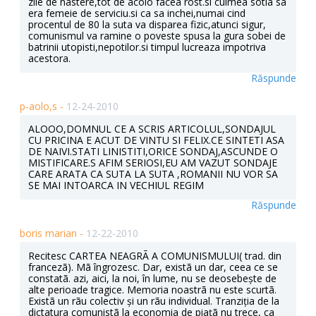
zile de nastere,tot de acolo facea rost.si culmea sotia sa
era femeie de serviciu.si ca sa inchei,numai cind
procentul de 80 la suta va disparea fizic,atunci sigur,
comunismul va ramine o poveste spusa la gura sobei de
batrinii utopisti,nepotilor.si timpul lucreaza impotriva
acestora.
Răspunde
p-aolo,s -
12-24-2010
ALOOO,DOMNUL CE A SCRIS ARTICOLUL,SONDAJUL
CU PRICINA E ACUT DE VINTU SI FELIX.CE SINTETI ASA
DE NAIVI.STATI LINISTITI,ORICE SONDAJ,ASCUNDE O
MISTIFICARE.S AFIM SERIOSI,EU AM VAZUT SONDAJE
CARE ARATA CA SUTA LA SUTA ,ROMANII NU VOR SA
SE MAI INTOARCA IN VECHIUL REGIM
Răspunde
boris marian -
12-22-2010
Recitesc CARTEA NEAGRÃ A COMUNISMULUI( trad. din
francezã). Mã îngrozesc. Dar, existã un dar, ceea ce se
constatã. azi, aici, la noi, în lume, nu se deosebește de
alte perioade tragice. Memoria noastrã nu este scurtã.
Existã un rãu colectiv și un rãu individual. Tranziția de la
dictatura comunistã la economia de piațã nu trece, ca