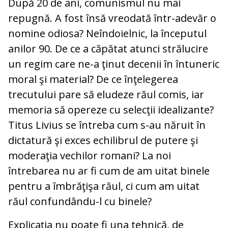
După 20 de ani, comunismul nu mai
repugnă. A fost însă vreodată într-adevăr o
nomine odiosa? Neîndoielnic, la începutul
anilor 90. De ce a căpătat atunci strălucire
un regim care ne-a ţinut decenii în întuneric
moral şi material? De ce înţelegerea
trecutului pare să eludeze răul comis, iar
memoria să opereze cu selecţii idealizante?
Titus Livius se întreba cum s-au năruit în
dictatură şi exces echilibrul de putere şi
moderaţia vechilor romani? La noi
întrebarea nu ar fi cum de am uitat binele
pentru a îmbrăţişa răul, ci cum am uitat
răul confundându-l cu binele?
Explicaţia nu poate fi una tehnică, de