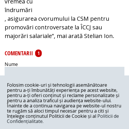
vremea cu
îndrumări
, asigurarea cvorumului la CSM pentru
promovări controversate la ÎCCJ sau
majorări salariale”, mai arată Stelian Ion.
COMENTARII
1
Nume
Email
Folosim cookie-uri și tehnologii asemănătoare
pentru a-ți îmbunătăți experiența pe acest website,
pentru a-ți oferi conținut și reclame personalizate și
Comentariu
pentru a analiza traficul și audiența website-ului.
Înainte de a continua navigarea pe website-ul nostru
te rugăm să aloci timpul necesar pentru a citi și
înțelege conținutul Politicii de Cookie și al
Politicii de
Confidențialitate
.
Postează comentariu