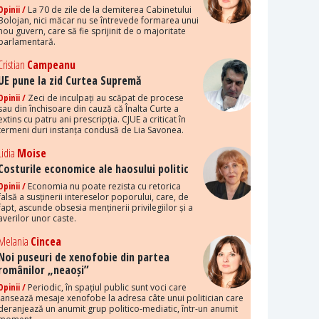
Opinii /
La 70 de zile de la demiterea Cabinetului
Bolojan, nici măcar nu se întrevede formarea unui
nou guvern, care să fie sprijinit de o majoritate
parlamentară.
Cristian
Campeanu
UE pune la zid Curtea Supremă
Opinii /
Zeci de inculpați au scăpat de procese
sau din închisoare din cauză că Înalta Curte a
extins cu patru ani prescripția. CJUE a criticat în
termeni duri instanța condusă de Lia Savonea.
Lidia
Moise
Costurile economice ale haosului politic
Opinii /
Economia nu poate rezista cu retorica
falsă a susținerii intereselor poporului, care, de
fapt, ascunde obsesia menținerii privilegiilor și a
averilor unor caste.
Melania
Cincea
Noi puseuri de xenofobie din partea
românilor „neaoși”
Opinii /
Periodic, în spațiul public sunt voci care
lansează mesaje xenofobe la adresa câte unui politician care
deranjează un anumit grup politico-mediatic, într-un anumit