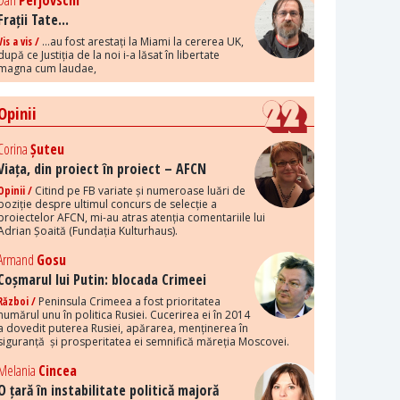
Dan
Perjovschi
Frații Tate...
Vis a vis /
...au fost arestați la Miami la cererea UK,
după ce Justiția de la noi i-a lăsat în libertate
magna cum laudae,
Opinii
Corina
Șuteu
Viața, din proiect în proiect – AFCN
Opinii /
Citind pe FB variate și numeroase luări de
poziție despre ultimul concurs de selecție a
proiectelor AFCN, mi-au atras atenția comentariile lui
Adrian Șoaită (Fundația Kulturhaus).
Armand
Gosu
Coșmarul lui Putin: blocada Crimeei
Război /
Peninsula Crimeea a fost prioritatea
numărul unu în politica Rusiei. Cucerirea ei în 2014
a dovedit puterea Rusiei, apărarea, menținerea în
siguranță și prosperitatea ei semnifică măreția Moscovei.
Melania
Cincea
O țară în instabilitate politică majoră