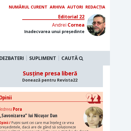
NUMĂRUL CURENT
ARHIVA
AUTORI
REDACȚIA
Editorial 22
Andrei
Cornea
Inadecvarea unui președinte
DEZBATERI
SUPLIMENT
CAUTĂ
Susține presa liberă
Donează pentru Revista22
Opinii
Andreea
Pora
„Savonizarea” lui Nicușor Dan
Opinii /
Puțini sunt cei care mai înțeleg ce vrea
președintele, dacă are de gând să soluționeze