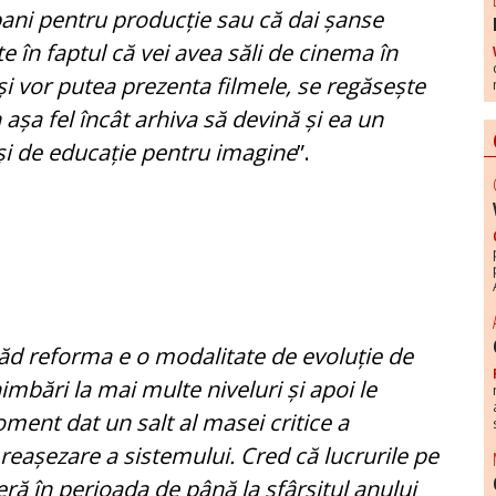
 bani pentru producție sau că dai șanse
e în faptul că vei avea săli de cinema în
 își vor putea prezenta filmele, se regăsește
 așa fel încât arhiva să devină și ea un
 și de educație pentru imagine
”.
văd reforma e o modalitate de evoluție de
himbări la mai multe niveluri și apoi le
ment dat un salt al masei critice a
reașezare a sistemului. Cred că lucrurile pe
eră în perioada de până la sfârșitul anului