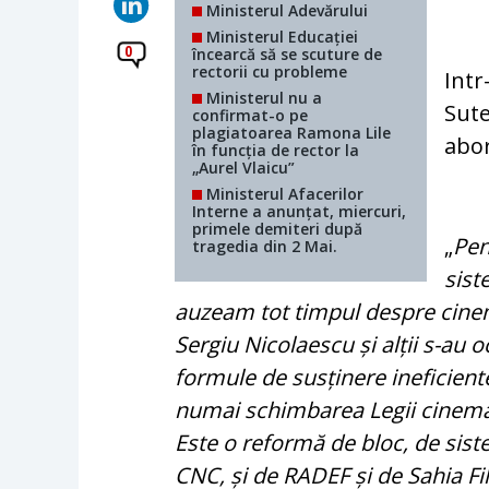
Ministerul Adevărului
Ministerul Educației
0
încearcă să se scuture de
rectorii cu probleme
Int
Ministerul nu a
Sute
confirmat-o pe
plagiatoarea Ramona Lile
abor
în funcția de rector la
„Aurel Vlaicu”
Ministerul Afacerilor
Interne a anunțat, miercuri,
primele demiteri după
„
Pen
tragedia din 2 Mai.
sist
auzeam tot timpul despre cine
Sergiu Nicolaescu și alții s-au 
formule de susținere ineficien
numai schimbarea Legii cinemat
Este o reformă de bloc, de siste
CNC, și de RADEF și de Sahia Fi