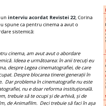
r-un
interviu acordat Revistei 22
, Corina
u spune ca pentru cinema a avut o
dare sistemică:
tru cinema, am avut avut o abordare
emică. Ideea e următoarea: în anii trecuți eu
ma, despre Legea cinematografiei, de care
ocupat. Despre blocarea tinerei generații în
te. Dar problema în cinematografie nu este
ografiei, nu e doar reforma instituțională.
m, trebuie să te ocupi și de arhivă, și de
lm, de Animafilm. Deci trebuie să faci în așa