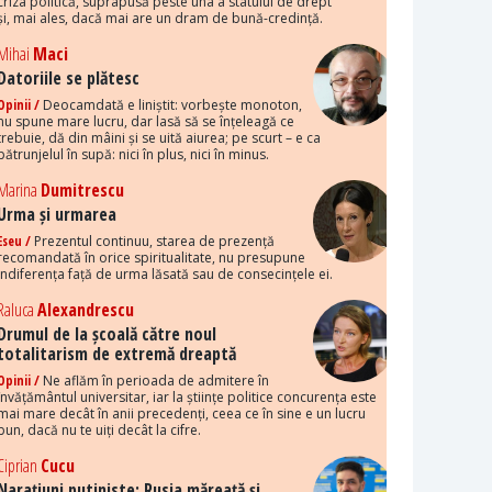
criza politică, suprapusă peste una a statului de drept
și, mai ales, dacă mai are un dram de bună-credință.
Mihai
Maci
Datoriile se plătesc
Opinii /
Deocamdată e liniștit: vorbește monoton,
nu spune mare lucru, dar lasă să se înțeleagă ce
trebuie, dă din mâini și se uită aiurea; pe scurt – e ca
pătrunjelul în supă: nici în plus, nici în minus.
Marina
Dumitrescu
Urma și urmarea
Eseu /
Prezentul continuu, starea de prezență
recomandată în orice spiritualitate, nu presupune
indiferența față de urma lăsată sau de consecințele ei.
Raluca
Alexandrescu
Drumul de la școală către noul
totalitarism de extremă dreaptă
Opinii /
Ne aflăm în perioada de admitere în
învățământul universitar, iar la științe politice concurența este
mai mare decât în anii precedenți, ceea ce în sine e un lucru
bun, dacă nu te uiți decât la cifre.
Ciprian
Cucu
Narațiuni putiniste: Rusia măreață și