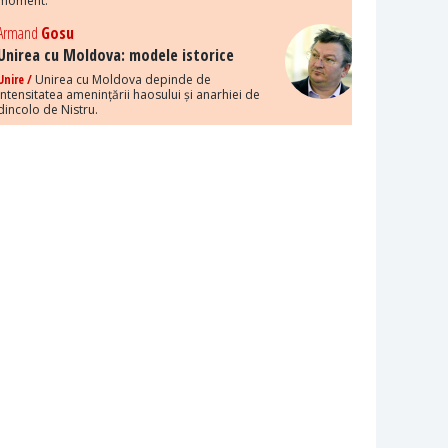
moment.
Armand
Gosu
Unirea cu Moldova: modele istorice
Unire /
Unirea cu Moldova depinde de
intensitatea amenințării haosului și anarhiei de
dincolo de Nistru.