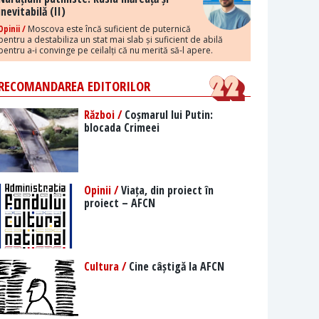
inevitabilă (II)
Opinii /
Moscova este încă suficient de puternică
pentru a destabiliza un stat mai slab și suficient de abilă
pentru a-i convinge pe ceilalți că nu merită să-l apere.
RECOMANDAREA EDITORILOR
Război /
Coșmarul lui Putin:
blocada Crimeei
Opinii /
Viața, din proiect în
proiect – AFCN
Cultura /
Cine câștigă la AFCN