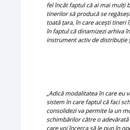
fel încât faptul că ai mai mulți
tinerilor să producă se regăseșt
toată țara, în care acești tineri
în faptul că dinamizezi arhiva în
instrument activ de distribuție
„
Adică modalitatea în care eu 
sistem în care faptul că faci sc
consolidezi va permite la un mo
schimbărilor către o adevărată 
care voi încerca să le pun în op