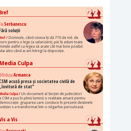
Bref
Tia
Serbanescu
Fără soluții
Bref /
Domnule, când cineva îți dă 770 de mil. de
euro pentru o lege (a salarizării), păi îți aduni toate
mințile astfel ca legea să arate cât mai bine posibil.
Mai ales când ai ani întregi la dispoziție.
Media Culpa
Brîndușa
Armanca
CSM acuză presa și societatea civilă de
„lovitură de stat”
Media Culpa /
Un document al Secției de judecători
a CSM a pus în plină lumină o realitate amară pentru
democrație: gruparea care conduce în prezent destinele
justiției s-a transformat într-o oligarhie periculoasă.
Vis a Vis