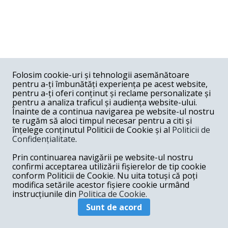
Folosim cookie-uri și tehnologii asemănătoare
pentru a-ți îmbunătăți experiența pe acest website,
Liderul PSD nu a vrut sa spuna cine sunt
pentru a-ți oferi conținut și reclame personalizate și
cei care ticluiesc acest plan, dar a
pentru a analiza traficul și audiența website-ului.
Înainte de a continua navigarea pe website-ul nostru
rabufnit din nou impotriva companiilor
te rugăm să aloci timpul necesar pentru a citi și
înțelege conținutul Politicii de Cookie și al
Politicii de
straine si multinationalelor.
Confidențialitate
.
Prin continuarea navigării pe website-ul nostru
confirmi acceptarea utilizării fișierelor de tip cookie
conform Politicii de Cookie. Nu uita totuși că poți
modifica setările acestor fișiere cookie urmând
instrucțiunile din
Politica de Cookie.
Sunt de acord
Presedintele PSD, Liviu
Dragnea, a