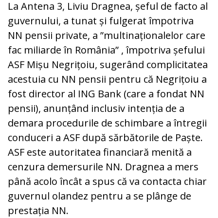
La Antena 3, Liviu Dragnea, șeful de facto al
guvernului, a tunat și fulgerat împotriva
NN pensii private, a ”multinaționalelor care
fac miliarde în România” , împotriva șefului
ASF Mișu Negrițoiu, sugerând complicitatea
acestuia cu NN pensii pentru că Negrițoiu a
fost director al ING Bank (care a fondat NN
pensii), anunțând inclusiv intenția de a
demara procedurile de schimbare a întregii
conduceri a ASF după sărbătorile de Paște.
ASF este autoritatea financiară menită a
cenzura demersurile NN. Dragnea a mers
până acolo încât a spus că va contacta chiar
guvernul olandez pentru a se plânge de
prestația NN.