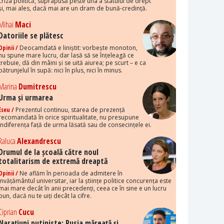
criza politică, suprapusă peste una a statului de drept
și, mai ales, dacă mai are un dram de bună-credință.
Mihai
Maci
Datoriile se plătesc
Opinii /
Deocamdată e liniștit: vorbește monoton,
nu spune mare lucru, dar lasă să se înțeleagă ce
trebuie, dă din mâini și se uită aiurea; pe scurt – e ca
pătrunjelul în supă: nici în plus, nici în minus.
Marina
Dumitrescu
Urma și urmarea
Eseu /
Prezentul continuu, starea de prezență
recomandată în orice spiritualitate, nu presupune
indiferența față de urma lăsată sau de consecințele ei.
Raluca
Alexandrescu
Drumul de la școală către noul
totalitarism de extremă dreaptă
Opinii /
Ne aflăm în perioada de admitere în
învățământul universitar, iar la științe politice concurența este
mai mare decât în anii precedenți, ceea ce în sine e un lucru
bun, dacă nu te uiți decât la cifre.
Ciprian
Cucu
Narațiuni putiniste: Rusia măreață și