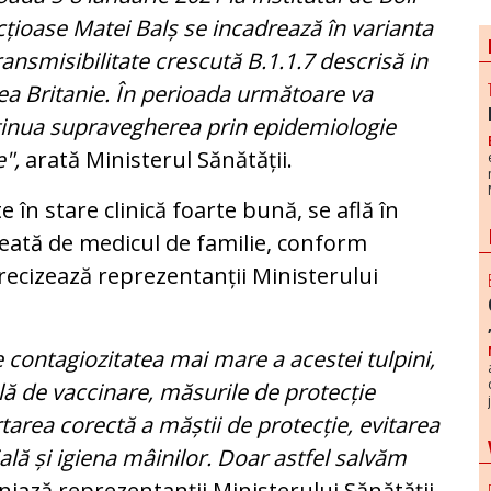
cțioase Matei Balș se incadrează în varianta
ransmisibilitate crescută B.1.1.7 descrisă in
a Britanie. În perioada următoare va
inua supravegherea prin epidemiologie
e",
arată Ministerul Sănătății.
e în stare clinică foarte bună, se află în
heată de medicul de familie, conform
recizează reprezentanții Ministerului
 contagiozitatea mai mare a acestei tulpini,
ă de vaccinare, măsurile de protecție
tarea corectă a măștii de protecție, evitarea
ală și igiena mâinilor. Doar astfel salvăm
iniază reprezentanții Ministerului Sănătății.