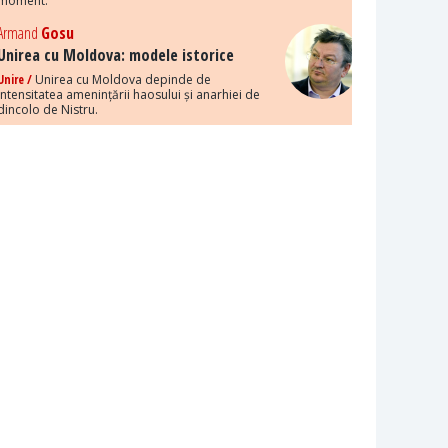
moment.
Armand
Gosu
Unirea cu Moldova: modele istorice
Unire /
Unirea cu Moldova depinde de
intensitatea amenințării haosului și anarhiei de
dincolo de Nistru.