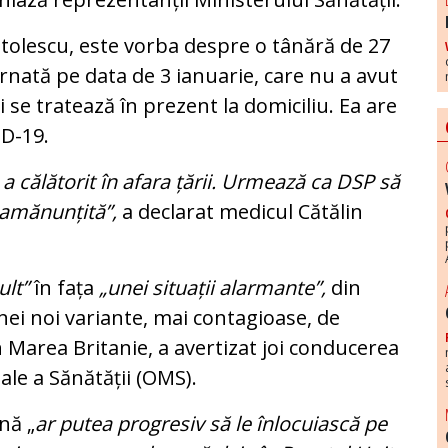
stolescu, este vorba despre o tânără de 27
ernată pe data de 3 ianuarie, care nu a avut
i se tratează în prezent la domiciliu. Ea are
D-19.
a călătorit în afara țării. Urmează ca DSP să
 amănunțită”,
a declarat medicul Cătălin
ult”
în fața
„unei situații alarmante”,
din
unei noi variante, mai contagioase, de
în Marea Britanie, a avertizat joi conducerea
ale a Sănătății (OMS).
nă „
ar putea progresiv să le înlocuiască pe