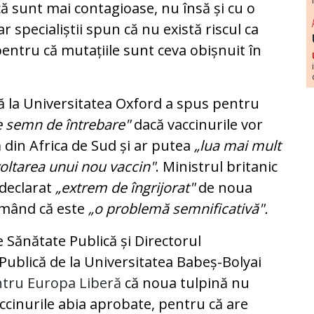
că sunt mai contagioase, nu însă și cu o
r specialiștii spun că nu există riscul ca
 pentru că mutațiile sunt ceva obișnuit în
ă la Universitatea Oxford a spus pentru
 semn de întrebare"
dacă vaccinurile vor
din Africa de Sud și ar putea
„lua mai mult
oltarea unui nou vaccin"
. Ministrul britanic
 declarat
„extrem de îngrijorat"
de noua
irmând că este
„o problemă semnificativă".
Sănătate Publică și Directorul
ublică de la Universitatea Babeș-Bolyai
ntru Europa Liberă
că noua tulpină nu
cinurile abia aprobate, pentru că are