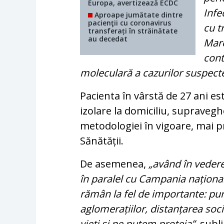
Europa, avertizează ECDC
Infe
Aproape jumătate dintre
pacienţii cu coronavirus
cu t
transferați în străinătate
au decedat
Mare
cont
moleculară a cazurilor suspect
Pacienta în vârstă de 27 ani est
izolare la domiciliu, supraveg
metodologiei în vigoare, mai p
Sănătății.
De asemenea,
„având în vedere
în paralel cu Campania național
rămân la fel de importante: pur
aglomerațiilor, distanțarea soci
vieți și ne putem proteja”
, subl