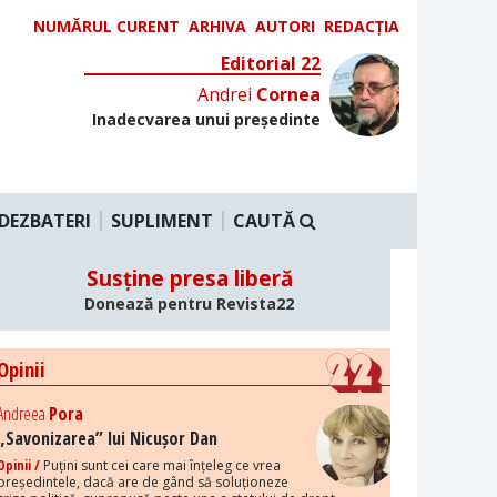
NUMĂRUL CURENT
ARHIVA
AUTORI
REDACȚIA
Editorial 22
Andrei
Cornea
Inadecvarea unui președinte
DEZBATERI
SUPLIMENT
CAUTĂ
Susține presa liberă
Donează pentru Revista22
Opinii
Andreea
Pora
„Savonizarea” lui Nicușor Dan
Opinii /
Puțini sunt cei care mai înțeleg ce vrea
președintele, dacă are de gând să soluționeze