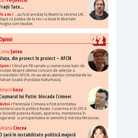
Dan
Perjovschi
Frații Tate...
Vis a vis /
...au fost arestați la Miami la cererea UK,
după ce Justiția de la noi i-a lăsat în libertate
magna cum laudae,
Opinii
Corina
Șuteu
Viața, din proiect în proiect – AFCN
Opinii /
Citind pe FB variate și numeroase luări de
poziție despre ultimul concurs de selecție a
proiectelor AFCN, mi-au atras atenția comentariile lui
Adrian Șoaită (Fundația Kulturhaus).
Armand
Gosu
Coșmarul lui Putin: blocada Crimeei
Război /
Peninsula Crimeea a fost prioritatea
numărul unu în politica Rusiei. Cucerirea ei în 2014
a dovedit puterea Rusiei, apărarea, menținerea în
siguranță și prosperitatea ei semnifică măreția Moscovei.
Melania
Cincea
O țară în instabilitate politică majoră