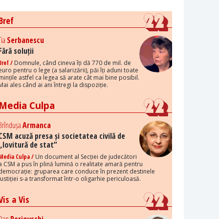
Bref
Tia
Serbanescu
Fără soluții
Bref /
Domnule, când cineva îți dă 770 de mil. de
euro pentru o lege (a salarizării), păi îți aduni toate
mințile astfel ca legea să arate cât mai bine posibil.
Mai ales când ai ani întregi la dispoziție.
Media Culpa
Brîndușa
Armanca
CSM acuză presa și societatea civilă de
„lovitură de stat”
Media Culpa /
Un document al Secției de judecători
a CSM a pus în plină lumină o realitate amară pentru
democrație: gruparea care conduce în prezent destinele
justiției s-a transformat într-o oligarhie periculoasă.
Vis a Vis