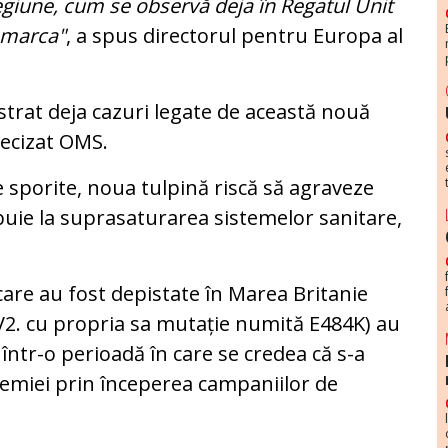
n regiune, cum se observă deja în Regatul Unit
nemarca"
, a spus directorul pentru Europa al
strat deja cazuri legate de această nouă
recizat OMS.
le sporite, noua tulpină riscă să agraveze
buie la suprasaturarea sistemelor sanitare,
care au fost depistate în Marea Britanie
01.V2. cu propria sa mutație numită E484K) au
 într-o perioadă în care se credea că s-a
emiei prin începerea campaniilor de