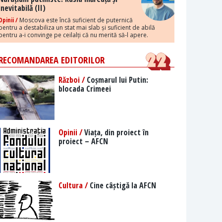
inevitabilă (II)
Opinii /
Moscova este încă suficient de puternică
pentru a destabiliza un stat mai slab și suficient de abilă
pentru a-i convinge pe ceilalți că nu merită să-l apere.
RECOMANDAREA EDITORILOR
Război /
Coșmarul lui Putin:
blocada Crimeei
Opinii /
Viața, din proiect în
proiect – AFCN
Cultura /
Cine câștigă la AFCN