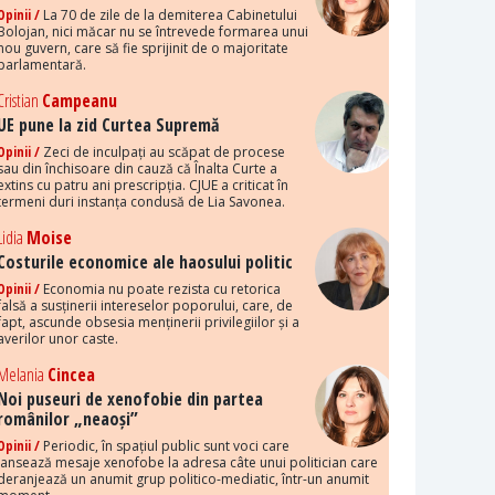
Opinii /
La 70 de zile de la demiterea Cabinetului
Bolojan, nici măcar nu se întrevede formarea unui
nou guvern, care să fie sprijinit de o majoritate
parlamentară.
Cristian
Campeanu
UE pune la zid Curtea Supremă
Opinii /
Zeci de inculpați au scăpat de procese
sau din închisoare din cauză că Înalta Curte a
extins cu patru ani prescripția. CJUE a criticat în
termeni duri instanța condusă de Lia Savonea.
Lidia
Moise
Costurile economice ale haosului politic
Opinii /
Economia nu poate rezista cu retorica
falsă a susținerii intereselor poporului, care, de
fapt, ascunde obsesia menținerii privilegiilor și a
averilor unor caste.
Melania
Cincea
Noi puseuri de xenofobie din partea
românilor „neaoși”
Opinii /
Periodic, în spațiul public sunt voci care
lansează mesaje xenofobe la adresa câte unui politician care
deranjează un anumit grup politico-mediatic, într-un anumit