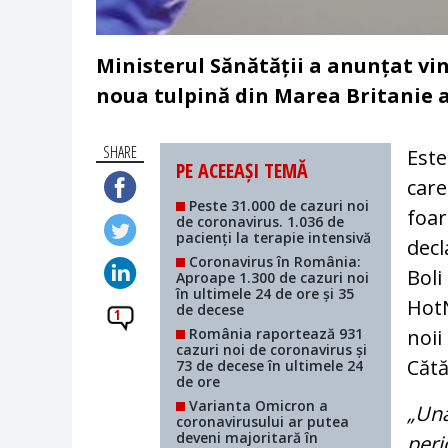
Ministerul Sănătății a anunțat vin
noua tulpină din Marea Britanie 
SHARE
Este
PE ACEEAȘI TEMĂ
care
Peste 31.000 de cazuri noi
foar
de coronavirus. 1.036 de
pacienți la terapie intensivă
decl
Coronavirus în România:
Boli
Aproape 1.300 de cazuri noi
în ultimele 24 de ore și 35
HotN
de decese
1
România raportează 931
noii
cazuri noi de coronavirus și
Cătă
73 de decese în ultimele 24
de ore
Varianta Omicron a
„Una
coronavirusului ar putea
deveni majoritară în
peri