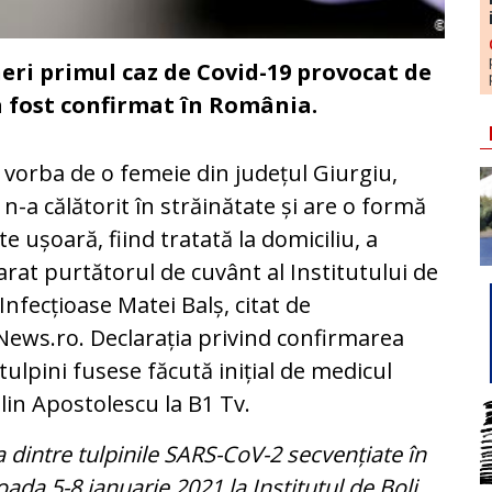
eri primul caz de Covid-19 provocat de
a fost confirmat în România.
 vorba de o femeie din județul Giurgiu,
 n-a călătorit în străinătate și are o formă
te ușoară, fiind tratată la domiciliu, a
arat purtătorul de cuvânt al Institutului de
 Infecțioase Matei Balș, citat de
ews.ro. Declarația privind confirmarea
 tulpini fusese făcută inițial de medicul
lin Apostolescu la B1 Tv.
 dintre tulpinile SARS-CoV-2 secvențiate în
oada 5-8 ianuarie 2021 la Institutul de Boli