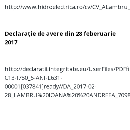
http://www.hidroelectrica.ro/cv/CV_ALambru
Declarație de avere din 28 feberuarie
2017
http://declaratii.integritate.eu/UserFiles/PDF
C13-I780_5-ANI-L631-
00001[037841]ready//DA_2017-02-
28_LAMBRU%20IOANA%20%20ANDREEA_70984