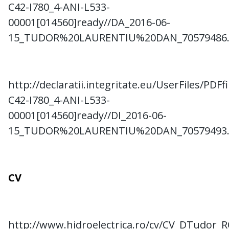
C42-I780_4-ANI-L533-
00001[014560]ready//DA_2016-06-
15_TUDOR%20LAURENTIU%20DAN_70579486.
http://declaratii.integritate.eu/UserFiles/PDF
C42-I780_4-ANI-L533-
00001[014560]ready//DI_2016-06-
15_TUDOR%20LAURENTIU%20DAN_70579493.
CV
http://www.hidroelectrica.ro/cv/CV_DTudor_R