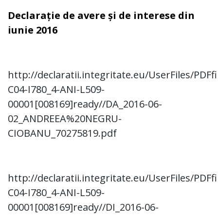
Declarație de avere și de interese din
iunie 2016
http://declaratii.integritate.eu/UserFiles/PDF
C04-I780_4-ANI-L509-
00001[008169]ready//DA_2016-06-
02_ANDREEA%20NEGRU-
CIOBANU_70275819.pdf
http://declaratii.integritate.eu/UserFiles/PDF
C04-I780_4-ANI-L509-
00001[008169]ready//DI_2016-06-