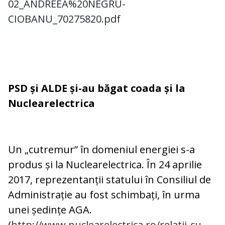
02_ANDREEA%20NEGRU-
CIOBANU_70275820.pdf
PSD și ALDE și-au băgat coada și la
Nuclearelectrica
Un „cutremur” în domeniul energiei s-a
produs și la Nuclearelectrica. În 24 aprilie
2017, reprezentanții statului în Consiliul de
Administrație au fost schimbați, în urma
unei ședințe AGA.
(
http://www.nuclearelectrica.ro/relatii-cu-