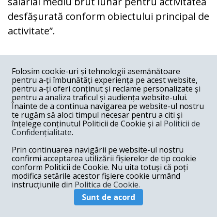
salarial mediu brut lunar pentru activitatea
desfășurată conform obiectului principal de
activitate”.
(
http://www.nuclearelectrica.ro/blog/2017/03
Folosim cookie-uri și tehnologii asemănătoare
pentru a-ți îmbunătăți experiența pe acest website,
pentru a-ți oferi conținut și reclame personalizate și
pentru a analiza traficul și audiența website-ului.
Înainte de a continua navigarea pe website-ul nostru
Răsfăț în posturi „călduțe” la stat
te rugăm să aloci timpul necesar pentru a citi și
înțelege conținutul Politicii de Cookie și al
Politicii de
Confidențialitate
.
Prin continuarea navigării pe website-ul nostru
Juristul Iulian Robert Tudorache (41 de ani),
confirmi acceptarea utilizării fișierelor de tip cookie
conform Politicii de Cookie. Nu uita totuși că poți
liderul ALDE Pitești, a fost desemnat, în
modifica setările acestor fișiere cookie urmând
instrucțiunile din
Politica de Cookie.
aprilie, președintele CA al Nuclearelectrica,
Sunt de acord
fără să aibă expertiză în domeniul energiei.
În guvernarea Ponta, a mai fost răsplătit cu