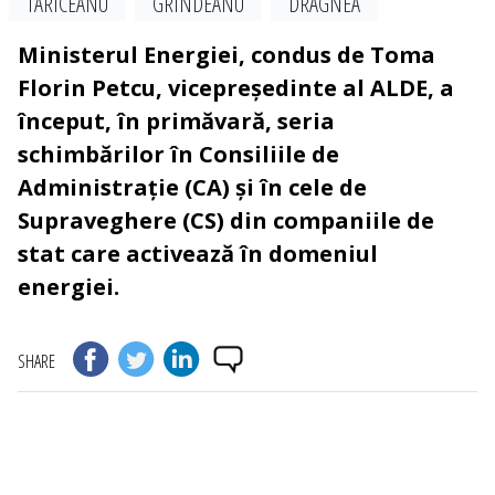
TARICEANU
GRINDEANU
DRAGNEA
Ministerul Energiei, condus de Toma
Florin Petcu, vicepreședinte al ALDE, a
început, în primăvară, seria
schimbărilor în Consiliile de
Administrație (CA) și în cele de
Supraveghere (CS) din companiile de
stat care activează în domeniul
energiei.
SHARE