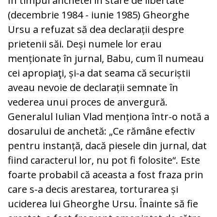
În timpul anchetei în stare de libertate
(decembrie 1984 - iunie 1985) Gheorghe
Ursu a refuzat să dea declarații despre
prietenii săi. Deși numele lor erau
menționate în jurnal, Babu, cum îl numeau
cei apropiaţi, și-a dat seama că securiștii
aveau nevoie de declarații semnate în
vederea unui proces de anvergură.
Generalul Iulian Vlad menționa într-o notă a
dosarului de anchetă: „Ce rămâne efectiv
pentru instanță, dacă piesele din jurnal, dat
fiind caracterul lor, nu pot fi folosite“. Este
foarte probabil că aceasta a fost fraza prin
care s-a decis arestarea, torturarea și
uciderea lui Gheorghe Ursu. Înainte să fie