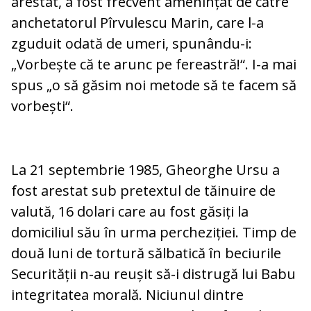
arestat, a fost frecvent amenințat de către
anchetatorul Pîrvulescu Marin, care l-a
zguduit odată de umeri, spunându-i:
„Vorbește că te arunc pe fereastră!“. I-a mai
spus „o să găsim noi metode să te facem să
vorbești“.
La 21 septembrie 1985, Gheorghe Ursu a
fost arestat sub pretextul de tăinuire de
valută, 16 dolari care au fost găsiți la
domiciliul său în urma percheziției. Timp de
două luni de tortură sălbatică în beciurile
Securității n-au reușit să-i distrugă lui Babu
integritatea morală. Niciunul dintre