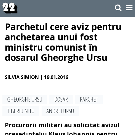
Parchetul cere aviz pentru
anchetarea unui fost
ministru comunist în
dosarul Gheorghe Ursu
SILVIA SIMION
| 19.01.2016
GHEORGHE URSU
DOSAR
PARCHET
TIBERIU NITU
ANDREI URSU
Procurorii militari au solicitat avizul
preşedintelui Klaus Iohannis pentru