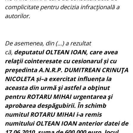
complicitate pentru decizia infracţională a
autorilor.
De asemenea, din (…) a rezultat
că,
deputatul OLTEAN IOAN, care avea
relaţii cointeresate cu cesionarul și cu
preşedinta A.N.R.P. DUMITREAN CRINUŢA
NICOLETA și–a exercitat influența la
aceasta din urmă şi astfel a obţinut
pentru ROTARU MIHAI urgentarea şi
aprobarea despăgubirii. În schimb
numitul ROTARU MIHAI i-a remis
numitului OLTEAN IOAN anterior datei de
17.06.2010, suma de 600.000 euro, locul