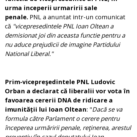
urma inceperii urmaririi sale
penale.
PNL a anuntat intr-un comunicat
că
"vicepresedintele PNL Ioan Oltean a
demisionat joi din aceasta functie pentru a
nu aduce prejudicii de imagine Partidului
National Liberal."
Prim-vicepreşedintele PNL Ludovic
Orban a declarat că liberalii vor vota în
favoarea cererii DNA de ridicare a
imunității lui Ioan Oltean
: "
Dacă se va
formula către Parlament o cerere pentru
începerea urmăririi penale, reţinerea, arestul
preventiv (în cazul deputatului Ioan