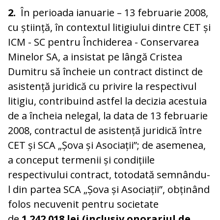
2.
În perioada ianuarie – 13 februarie 2008,
cu știință, în contextul litigiului dintre CET și
ICM - SC pentru Închiderea - Conservarea
Minelor SA, a insistat pe lângă Cristea
Dumitru să încheie un contract distinct de
asistență juridică cu privire la respectivul
litigiu, contribuind astfel la decizia acestuia
de a încheia nelegal, la data de 13 februarie
2008, contractul de asistență juridică între
CET și SCA „Șova și Asociații”; de asemenea,
a conceput termenii și condițiile
respectivului contract, totodată semnându-
l din partea SCA „Șova și Asociații”, obținând
folos necuvenit pentru societate
de
1.242.018 lei (inclusiv onorariul de