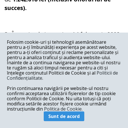
succes).
3.
În perioada ianuarie – 14 februarie 2008,
Folosim cookie-uri și tehnologii asemănătoare
cu știință, în contextul unui alt litigiu, dintre
pentru a-ți îmbunătăți experiența pe acest website,
Complexul Energetic Rovinari (CER) și ICM -
pentru a-ți oferi conținut și reclame personalizate și
pentru a analiza traficul și audiența website-ului.
SC pentru Închiderea - Conservarea Minelor
Înainte de a continua navigarea pe website-ul nostru
te rugăm să aloci timpul necesar pentru a citi și
SA, a insistat pe lângă directorul general al
înțelege conținutul Politicii de Cookie și al
Politicii de
CER, să încheie un contract de asistență
Confidențialitate
.
juridică cu privire la respectivul litigiu,
Prin continuarea navigării pe website-ul nostru
confirmi acceptarea utilizării fișierelor de tip cookie
contribuind astfel la decizia directorului de
conform Politicii de Cookie. Nu uita totuși că poți
a încheia nelegal contractul de asistență
modifica setările acestor fișiere cookie urmând
instrucțiunile din
Politica de Cookie.
juridică, la data de 14 februarie 2008, între
Sunt de acord
Complexul Energetic Rovinari CER și SCA