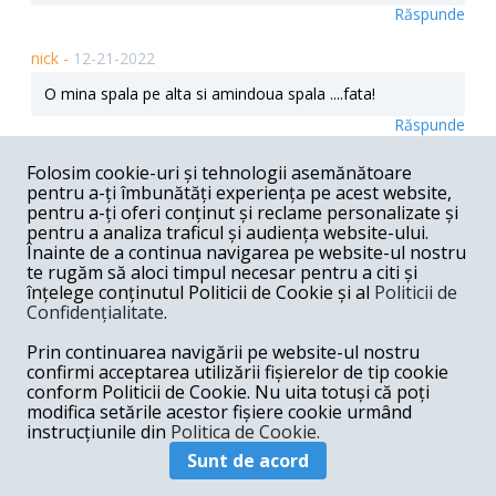
Răspunde
nick -
12-21-2022
O mina spala pe alta si amindoua spala ....fata!
Răspunde
Ion -
12-20-2022
Folosim cookie-uri și tehnologii asemănătoare
pentru a-ți îmbunătăți experiența pe acest website,
Spalatoria Timisoara a terminat arielul, incercati la
pentru a-ți oferi conținut și reclame personalizate și
Bucuresti. https://viatapolitica.ro/cum-a-motivat-
pentru a analiza traficul și audiența website-ului.
judecatorul-decizia-care-l-a-spalat-de-acuzatia-de-
Înainte de a continua navigarea pe website-ul nostru
plagiat-pe-premierul-ciuca/
te rugăm să aloci timpul necesar pentru a citi și
Răspunde
înțelege conținutul Politicii de Cookie și al
Politicii de
Confidențialitate
.
Alex. -
12-20-2022
Prin continuarea navigării pe website-ul nostru
Oare până când incompetența,tupeul,mârșăve niile,
confirmi acceptarea utilizării fișierelor de tip cookie
nerușinarea vor fi tolerate unui astfel de specimen??? Se
conform Politicii de Cookie. Nu uita totuși că poți
impune, urgent, EXCLUDEREA DIN ÎNVĂȚĂMÂNT ȘI
modifica setările acestor fișiere cookie urmând
RECUPERAREA VENITURILOR NECUVENITE.
instrucțiunile din
Politica de Cookie.
Răspunde
Sunt de acord