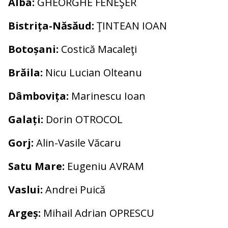
Alba:
GHEORGHE FENEŞER
Bistrița-Năsăud:
ŢINTEAN IOAN
Botoșani:
Costică Macaleţi
Brăila:
Nicu Lucian Olteanu
Dâmbovița:
Marinescu Ioan
Galați:
Dorin OTROCOL
Gorj:
Alin-Vasile Văcaru
Satu Mare:
Eugeniu AVRAM
Vaslui:
Andrei Puică
Argeș:
Mihail Adrian OPRESCU