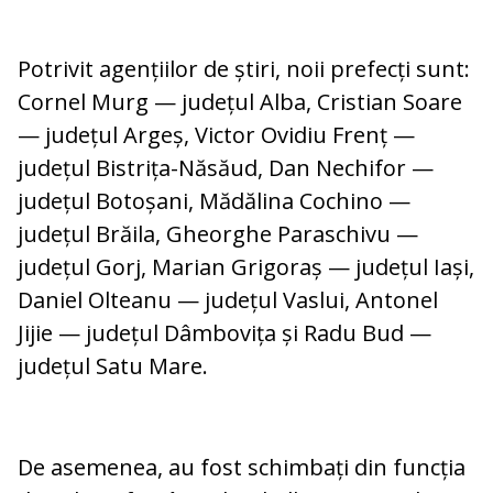
Potrivit agențiilor de știri, noii prefecți sunt:
Cornel Murg — județul Alba, Cristian Soare
— județul Argeș, Victor Ovidiu Frenț —
județul Bistrița-Năsăud, Dan Nechifor —
județul Botoșani, Mădălina Cochino —
județul Brăila, Gheorghe Paraschivu —
județul Gorj, Marian Grigoraș — județul Iași,
Daniel Olteanu — județul Vaslui, Antonel
Jijie — județul Dâmbovița și Radu Bud —
județul Satu Mare.
De asemenea, au fost schimbați din funcția