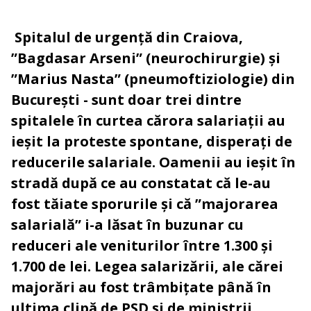
Spitalul de urgență din Craiova,
”Bagdasar Arseni” (neurochirurgie) și
”Marius Nasta” (pneumoftiziologie) din
București - sunt doar trei dintre
spitalele în curtea cărora salariații au
ieșit la proteste spontane, disperați de
reducerile salariale. Oamenii au ieșit în
stradă după ce au constatat că le-au
fost tăiate sporurile și că ”majorarea
salarială” i-a lăsat în buzunar cu
reduceri ale veniturilor între 1.300 și
1.700 de lei. Legea salarizării, ale cărei
majorări au fost trâmbițate până în
ultima clipă de PSD și de miniștrii