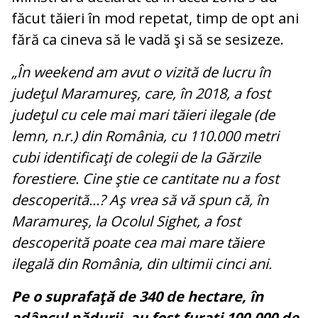
făcut tăieri în mod repetat, timp de opt ani
fără ca cineva să le vadă şi să se sesizeze.
„În weekend am avut o vizită de lucru în
judeţul Maramureş, care, în 2018, a fost
judeţul cu cele mai mari tăieri ilegale (de
lemn, n.r.) din România, cu 110.000 metri
cubi identificaţi de colegii de la Gărzile
forestiere. Cine ştie ce cantitate nu a fost
descoperită...? Aş vrea să vă spun că, în
Maramureş, la Ocolul Sighet, a fost
descoperită poate cea mai mare tăiere
ilegală din România, din ultimii cinci ani.
Pe o suprafaţă de 340 de hectare, în
adâncul pădurii, au fost furaţi 100.000 de