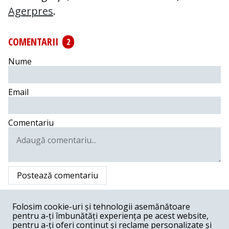
Agerpres
.
COMENTARII
2
Nume
Email
Comentariu
Postează comentariu
Liviu din Timisoara -
03-05-2020
Folosim cookie-uri și tehnologii asemănătoare
La treaba. Nu exista 2-3 elicoptere pentru zone fierbinti
pentru a-ți îmbunătăți experiența pe acest website,
...ca sa se urmareasca direct faptasii ? Nu exista ATV-uri
pentru a-ți oferi conținut și reclame personalizate și