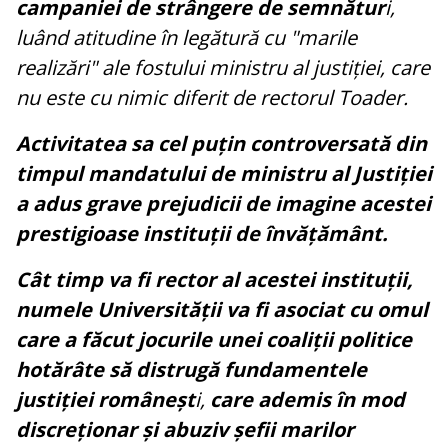
campaniei de strângere de semnătur
i,
luând atitudine în legătură cu "marile
realizări" ale fostului ministru al justiției, care
nu este cu nimic diferit de rectorul Toader.
Activitatea sa cel puțin controversată din
timpul mandatului de ministru al Justiției
a adus grave prejudicii de imagine acestei
prestigioase instituții de învățământ.
Cât timp va fi rector al acestei instituții,
numele Universității va fi asociat cu omul
care a făcut jocurile unei coaliții politice
hotărâte să distrugă fundamentele
justiției româneșt
i,
care a
demis în mod
discreționar și abuziv șefii marilor