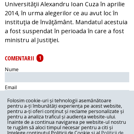
Universităţii Alexandru Ioan Cuza în aprilie
2014, în urma alegerilor ce au avut loc în
instituţia de învăţământ. Mandatul acestuia
a fost suspendat în perioada în care a fost
ministru al Justiţiei.
COMENTARII
1
Nume
Email
Folosim cookie-uri și tehnologii asemănătoare
Comentariu
pentru a-ți îmbunătăți experiența pe acest website,
pentru a-ți oferi conținut și reclame personalizate și
pentru a analiza traficul și audiența website-ului.
Înainte de a continua navigarea pe website-ul nostru
te rugăm să aloci timpul necesar pentru a citi și
înțelege conținutul Politicii de Cookie și al
Politicii de