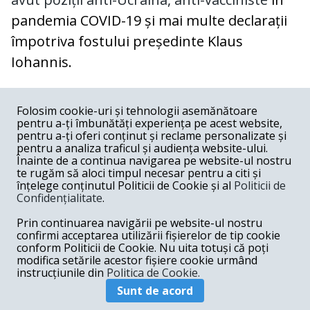
pandemia COVID-19 și mai multe declarații
împotriva fostului președinte Klaus
Iohannis.
COMENTARII
0
Folosim cookie-uri și tehnologii asemănătoare
pentru a-ți îmbunătăți experiența pe acest website,
Nume
pentru a-ți oferi conținut și reclame personalizate și
pentru a analiza traficul și audiența website-ului.
Înainte de a continua navigarea pe website-ul nostru
Email
te rugăm să aloci timpul necesar pentru a citi și
înțelege conținutul Politicii de Cookie și al
Politicii de
Confidențialitate
.
Comentariu
Prin continuarea navigării pe website-ul nostru
confirmi acceptarea utilizării fișierelor de tip cookie
conform Politicii de Cookie. Nu uita totuși că poți
modifica setările acestor fișiere cookie urmând
instrucțiunile din
Politica de Cookie.
Postează comentariu
Sunt de acord