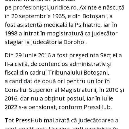
pe
profesioniști.juridice.ro
, Axinte e născută
în 20 septembrie 1965, e din Botoșani, a
fost asistentă medicală la Psihiatrie, iar în
1998 a intrat în magistratură ca judecător
stagiar la Judecătoria Dorohoi.
Din 29 iunie 2016 a fost preşedinta Secției a
II-a civilă, de contencios administrativ şi
fiscal din cadrul Tribunalului Botoşani,
a
candidat de două ori
pentru un loc în
Consiliul Superior al Magistraturii, în 2010 și
2016, dar nu a obținut postul, iar în iulie
2022 s-a pensionat, conform
PressHub.
Tot PressHub mai arată că
judecătoarea a
avut poziții anti-Ucraina, anti-vacciniste
în