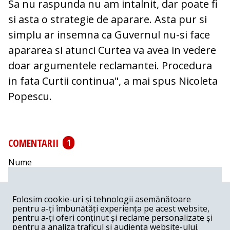
Sa nu raspunda nu am intalnit, dar poate fi
si asta o strategie de aparare. Asta pur si
simplu ar insemna ca Guvernul nu-si face
apararea si atunci Curtea va avea in vedere
doar argumentele reclamantei. Procedura
in fata Curtii continua", a mai spus Nicoleta
Popescu.
COMENTARII
1
Nume
Email
Folosim cookie-uri și tehnologii asemănătoare
pentru a-ți îmbunătăți experiența pe acest website,
pentru a-ți oferi conținut și reclame personalizate și
Comentariu
pentru a analiza traficul și audiența website-ului.