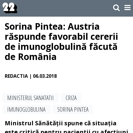
Sorina Pintea: Austria
răspunde favorabil cererii
de imunoglobulină făcută
de România
REDACTIA
| 06.03.2018
MINISTERUL SANATATII
CRIZA
IMUNOGLOBULINA
SORINA PINTEA
Ministrul Sănătății spune că situația
este critică pentru pacienții cu afecțiuni