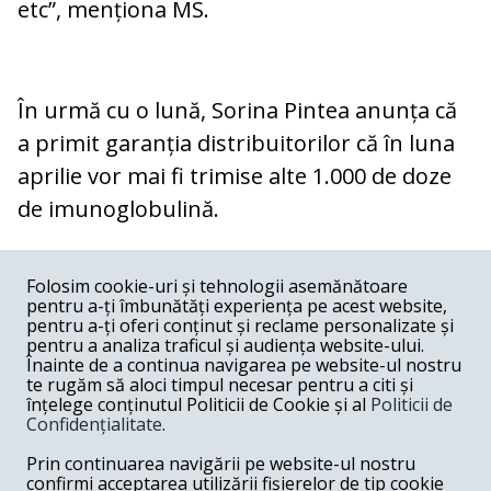
etc”, menționa MS.
În urmă cu o lună, Sorina Pintea anunța că
a primit garanția distribuitorilor că în luna
aprilie vor mai fi trimise alte 1.000 de doze
de imunoglobulină.
COMENTARII
0
Folosim cookie-uri și tehnologii asemănătoare
pentru a-ți îmbunătăți experiența pe acest website,
Nume
pentru a-ți oferi conținut și reclame personalizate și
pentru a analiza traficul și audiența website-ului.
Înainte de a continua navigarea pe website-ul nostru
Email
te rugăm să aloci timpul necesar pentru a citi și
înțelege conținutul Politicii de Cookie și al
Politicii de
Confidențialitate
.
Comentariu
Prin continuarea navigării pe website-ul nostru
confirmi acceptarea utilizării fișierelor de tip cookie