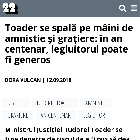
Toader se spală pe mâini de
amnistie și grațiere: în an
centenar, legiuitorul poate
fi generos
DORA VULCAN
| 12.09.2018
JUSTITIE
TUDOREL TOADER
AMNISTIE
GRARIERE
AN CENTENAR
LEGIUITOR
Ministrul Justiției Tudorel Toader se
ține departe de riscul de a fi pus să dea