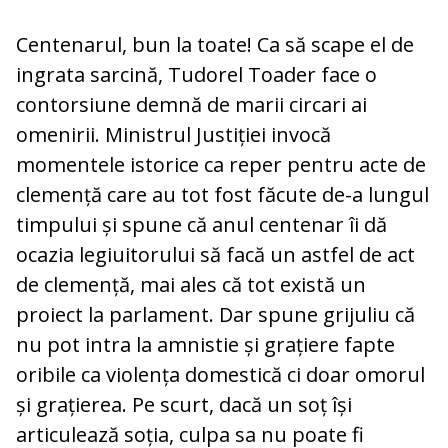
Centenarul, bun la toate! Ca să scape el de
ingrata sarcină, Tudorel Toader face o
contorsiune demnă de marii circari ai
omenirii. Ministrul Justiției invocă
momentele istorice ca reper pentru acte de
clemență care au tot fost făcute de-a lungul
timpului și spune că anul centenar îi dă
ocazia legiuitorului să facă un astfel de act
de clemență, mai ales că tot există un
proiect la parlament. Dar spune grijuliu că
nu pot intra la amnistie și grațiere fapte
oribile ca violența domestică ci doar omorul
și grațierea. Pe scurt, dacă un soț își
articulează soția, culpa sa nu poate fi