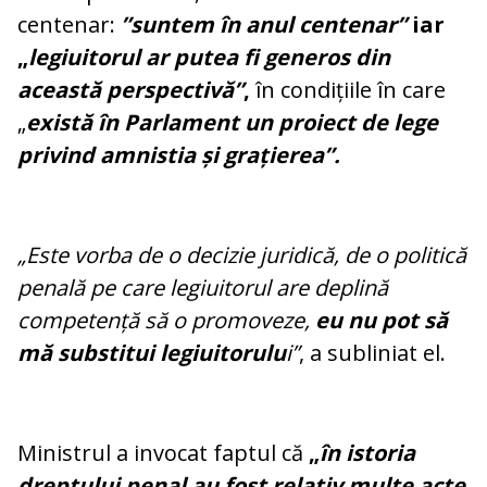
centenar:
”suntem în anul centenar”
iar
„
legiuitorul ar putea fi generos din
această perspectivă”
,
în condițiile în care
„
există în Parlament un proiect de lege
privind amnistia și grațierea”.
„Este vorba de o decizie juridică, de o politică
penală pe care legiuitorul are deplină
competență să o promoveze,
eu nu pot să
mă substitui legiuitorulu
i”
, a subliniat el.
Ministrul a invocat faptul că
„
în istoria
dreptului penal au fost relativ multe acte