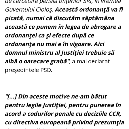
de cercetare penală ofiţerilor SRI, în vremea
Guvernului Cioloş.
Această ordonanţă va fi
picată, numai că discutăm săptămâna
această ce punem în legea de abrogare a
ordonanţei ca şi efecte după ce
ordonanţa nu mai e în vigoare. Aici
domnul ministru al Justiţiei trebuie să
aibă o oarecare grabă"
,
a mai declarat
preşedintele PSD.
"[...] Din aceste motive ne-am bătut
pentru legile Justiţiei, pentru punerea în
acord a codurilor penale cu deciziile CCR,
cu directiva europeană privind prezumţia