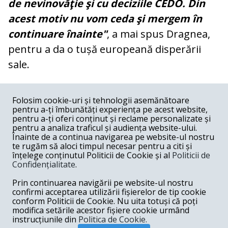
de nevinovăţie şi cu deciziile CEDO. Din
acest motiv nu vom ceda şi mergem în
continuare înainte"
, a mai spus Dragnea,
pentru a da o tușă europeană disperării
sale.
COMENTARII
0
Folosim cookie-uri și tehnologii asemănătoare
pentru a-ți îmbunătăți experiența pe acest website,
Nume
pentru a-ți oferi conținut și reclame personalizate și
pentru a analiza traficul și audiența website-ului.
Înainte de a continua navigarea pe website-ul nostru
Email
te rugăm să aloci timpul necesar pentru a citi și
înțelege conținutul Politicii de Cookie și al
Politicii de
Confidențialitate
.
Comentariu
Prin continuarea navigării pe website-ul nostru
confirmi acceptarea utilizării fișierelor de tip cookie
conform Politicii de Cookie. Nu uita totuși că poți
modifica setările acestor fișiere cookie urmând
instrucțiunile din
Politica de Cookie.