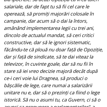
salariale, dar de fapt tu să fii cel care le
operează, să promiți majorări colosale în
campanie, dar acum să o dai la întors,
amânând implementarea legii cu trei ani,
dincolo de actualul mandat, să ceri critici
constructive, dar să le ignori sistematic,
făcându-te că plouă nu doar față de Opoziție,
dar și față de sindicate, să te dai viteaz la
televizor, în cuvinte goale, dar să nu fii în
stare să iei vreo decizie majoră decât după
ce-i ceri voie lui Dragnea, să produci o
bășcălie de lege, care numai a salarizării
unitare nu e, dar să o prezinți ca fiind o lege
istorică. Să nu o asumi tu, ca Guvern, ci să o
arunci ca propunere a parlamentarilor"
, a