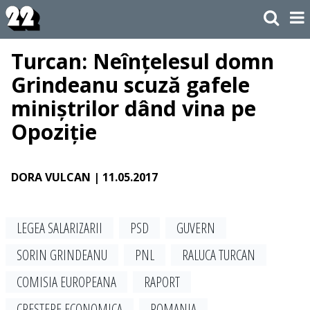
Turcan: Neînțelesul domn
Grindeanu scuză gafele
miniștrilor dând vina pe
Opoziție
DORA VULCAN
| 11.05.2017
LEGEA SALARIZARII
PSD
GUVERN
SORIN GRINDEANU
PNL
RALUCA TURCAN
COMISIA EUROPEANA
RAPORT
CRESTERE ECONOMICA
ROMANIA