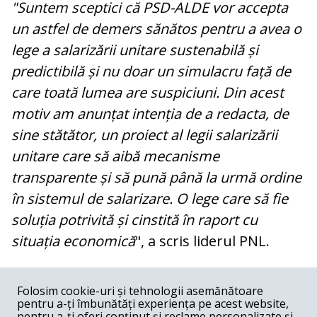
"Suntem sceptici că PSD-ALDE vor accepta
un astfel de demers sănătos pentru a avea o
lege a salarizării unitare sustenabilă și
predictibilă și nu doar un simulacru față de
care toată lumea are suspiciuni. Din acest
motiv am anunțat intenția de a redacta, de
sine stătător, un proiect al legii salarizării
unitare care să aibă mecanisme
transparente și să pună până la urmă ordine
în sistemul de salarizare. O lege care să fie
soluția potrivită și cinstită în raport cu
situația economică
", a scris liderul PNL.
COMENTARII
0
Folosim cookie-uri și tehnologii asemănătoare
pentru a-ți îmbunătăți experiența pe acest website,
Nume
pentru a-ți oferi conținut și reclame personalizate și