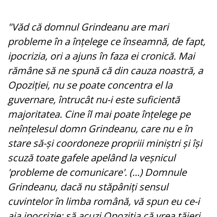
"Văd că domnul Grindeanu are mari
probleme în a înțelege ce înseamnă, de fapt,
ipocrizia, ori a ajuns în faza ei cronică. Mai
rămâne să ne spună că din cauza noastră, a
Opoziției, nu se poate concentra el la
guvernare, întrucât nu-i este suficientă
majoritatea. Cine îl mai poate înțelege pe
neînțelesul domn Grindeanu, care nu e în
stare să-și coordoneze propriii miniștri și își
scuză toate gafele apelând la veșnicul
'probleme de comunicare'. (...) Domnule
Grindeanu, dacă nu stăpâniți sensul
cuvintelor în limba română, vă spun eu ce-i
aia ipocrizie: să acuzi Opoziția că vrea tăieri