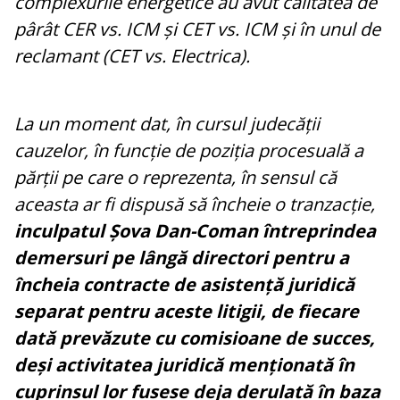
complexurile energetice au avut calitatea de
pârât CER vs. ICM și CET vs. ICM și în unul de
reclamant (CET vs. Electrica).
La un moment dat, în cursul judecății
cauzelor, în funcție de poziția procesuală a
părții pe care o reprezenta, în sensul că
aceasta ar fi dispusă să încheie o tranzacție,
inculpatul Șova Dan-Coman întreprindea
demersuri pe lângă directori pentru a
încheia contracte de asistență juridică
separat pentru aceste litigii, de fiecare
dată prevăzute cu comisioane de succes,
deși activitatea juridică menționată în
cuprinsul lor fusese deja derulată în baza