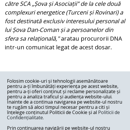
către SCA „Șova și Asociații” de la cele două
complexuri energetice (Turceni și Rovinari) a
fost destinată exclusiv interesului personal al
lui Șova Dan-Coman și a persoanelor din
sfera sa relațională,"
aratau procurorii DNA
intr-un comunicat legat de acest dosar.
COMENTARII
0
Folosim cookie-uri și tehnologii asemănătoare
pentru a-ți îmbunătăți experiența pe acest website,
Nume
pentru a-ți oferi conținut și reclame personalizate și
pentru a analiza traficul și audiența website-ului.
Înainte de a continua navigarea pe website-ul nostru
Email
te rugăm să aloci timpul necesar pentru a citi și
înțelege conținutul Politicii de Cookie și al
Politicii de
Confidențialitate
.
Comentariu
Prin continuarea navigării pe website-ul nostru