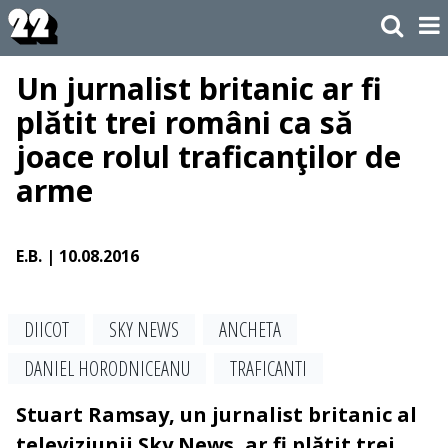
Un jurnalist britanic ar fi
plătit trei români ca să
joace rolul traficanţilor de
arme
E.B.
| 10.08.2016
DIICOT
SKY NEWS
ANCHETA
DANIEL HORODNICEANU
TRAFICANTI
Stuart Ramsay, un jurnalist britanic al
televiziunii Sky News, ar fi plătit trei