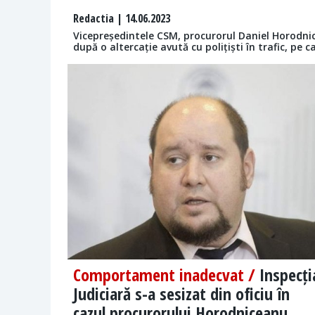
Redactia
| 14.06.2023
Vicepreședintele CSM, procurorul Daniel Horodnice
după o altercație avută cu polițiști în trafic, pe c
Comportament inadecvat /
Inspecți
Judiciară s-a sesizat din oficiu în
cazul procurorului Horodniceanu