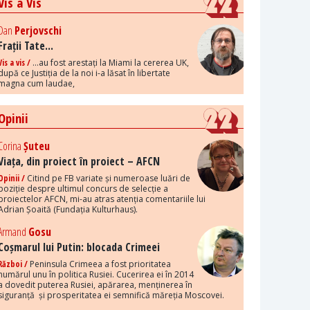
Vis a Vis
Dan
Perjovschi
Frații Tate...
Vis a vis /
...au fost arestați la Miami la cererea UK,
după ce Justiția de la noi i-a lăsat în libertate
magna cum laudae,
Opinii
Corina
Șuteu
Viața, din proiect în proiect – AFCN
Opinii /
Citind pe FB variate și numeroase luări de
poziție despre ultimul concurs de selecție a
proiectelor AFCN, mi-au atras atenția comentariile lui
Adrian Șoaită (Fundația Kulturhaus).
Armand
Gosu
Coșmarul lui Putin: blocada Crimeei
Război /
Peninsula Crimeea a fost prioritatea
numărul unu în politica Rusiei. Cucerirea ei în 2014
a dovedit puterea Rusiei, apărarea, menținerea în
siguranță și prosperitatea ei semnifică măreția Moscovei.