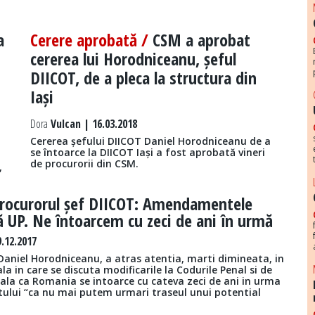
a
Cerere aprobată /
CSM a aprobat
cererea lui Horodniceanu, șeful
DIICOT, de a pleca la structura din
Iași
Dora
Vulcan | 16.03.2018
Cererea șefului DIICOT Daniel Horodniceanu de a
se întoarce la DIICOT Iași a fost aprobată vineri
de procurorii din CSM.
,
rocurorul șef DIICOT: Amendamentele
UP. Ne întoarcem cu zeci de ani în urmă
.12.2017
Daniel Horodniceanu, a atras atentia, marti dimineata, in
la in care se discuta modificarile la Codurile Penal si de
ala ca Romania se intoarce cu cateva zeci de ani in urma
tului “ca nu mai putem urmari traseul unui potential