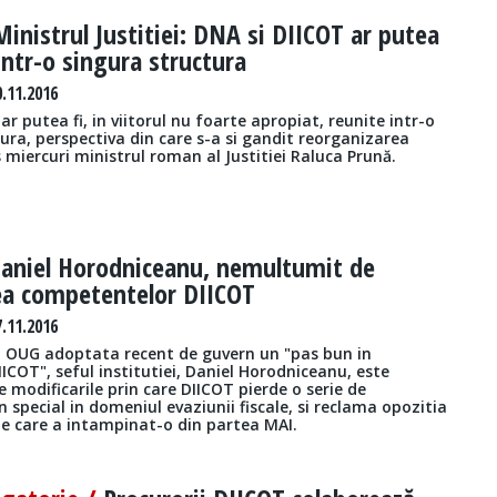
Ministrul Justitiei: DNA si DIICOT ar putea
 intr-o singura structura
.11.2016
ar putea fi, in viitorul nu foarte apropiat, reunite intr-o
ura, perspectiva din care s-a si gandit reorganizarea
 miercuri ministrul roman al Justitiei Raluca Prună.
aniel Horodniceanu, nemultumit de
ea competentelor DIICOT
.11.2016
a OUG adoptata recent de guvern un "pas bun in
ICOT", seful institutiei, Daniel Horodniceanu, este
modificarile prin care DIICOT pierde o serie de
 special in domeniul evaziunii fiscale, si reclama opozitia
 care a intampinat-o din partea MAI.