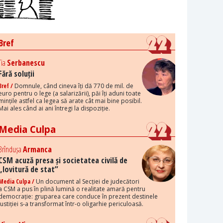
Bref
Tia
Serbanescu
Fără soluții
Bref /
Domnule, când cineva îți dă 770 de mil. de
euro pentru o lege (a salarizării), păi îți aduni toate
mințile astfel ca legea să arate cât mai bine posibil.
Mai ales când ai ani întregi la dispoziție.
Media Culpa
Brîndușa
Armanca
CSM acuză presa și societatea civilă de
„lovitură de stat”
Media Culpa /
Un document al Secției de judecători
a CSM a pus în plină lumină o realitate amară pentru
democrație: gruparea care conduce în prezent destinele
justiției s-a transformat într-o oligarhie periculoasă.