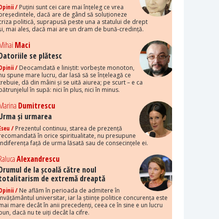
Opinii /
Puțini sunt cei care mai înțeleg ce vrea
președintele, dacă are de gând să soluționeze
criza politică, suprapusă peste una a statului de drept
și, mai ales, dacă mai are un dram de bună-credință.
Mihai
Maci
Datoriile se plătesc
Opinii /
Deocamdată e liniștit: vorbește monoton,
nu spune mare lucru, dar lasă să se înțeleagă ce
trebuie, dă din mâini și se uită aiurea; pe scurt – e ca
pătrunjelul în supă: nici în plus, nici în minus.
Marina
Dumitrescu
Urma și urmarea
Eseu /
Prezentul continuu, starea de prezență
recomandată în orice spiritualitate, nu presupune
indiferența față de urma lăsată sau de consecințele ei.
Raluca
Alexandrescu
Drumul de la școală către noul
totalitarism de extremă dreaptă
Opinii /
Ne aflăm în perioada de admitere în
învățământul universitar, iar la științe politice concurența este
mai mare decât în anii precedenți, ceea ce în sine e un lucru
bun, dacă nu te uiți decât la cifre.