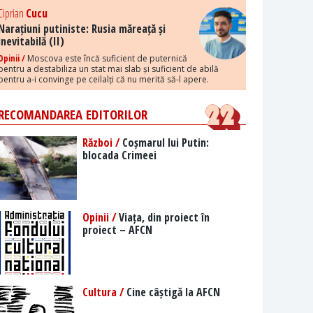
Ciprian
Cucu
Narațiuni putiniste: Rusia măreață și
inevitabilă (II)
Opinii /
Moscova este încă suficient de puternică
pentru a destabiliza un stat mai slab și suficient de abilă
pentru a-i convinge pe ceilalți că nu merită să-l apere.
RECOMANDAREA EDITORILOR
Război /
Coșmarul lui Putin:
blocada Crimeei
Opinii /
Viața, din proiect în
proiect – AFCN
Cultura /
Cine câștigă la AFCN