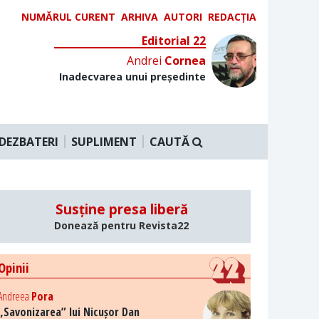
NUMĂRUL CURENT
ARHIVA
AUTORI
REDACȚIA
Editorial 22
Andrei
Cornea
Inadecvarea unui președinte
DEZBATERI
SUPLIMENT
CAUTĂ
Susține presa liberă
Donează pentru Revista22
Opinii
Andreea
Pora
„Savonizarea” lui Nicușor Dan