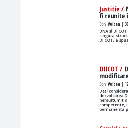
Justitie /
fi reunite
Dora
Vulcan | 30
DNA si DIICOT 
singura struct
DIICOT, a spus
DIICOT /
D
modificar
Dora
Vulcan | 17
Desi consider
dezvoltarea DI
nemultumit de 
competente, in
permanenta pe