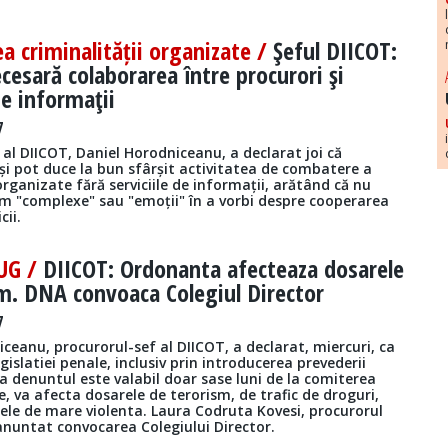
 criminalității organizate /
Şeful DIICOT:
cesară colaborarea între procurori şi
de informaţii
7
 al DIICOT, Daniel Horodniceanu, a declarat joi că
își pot duce la bun sfârșit activitatea de combatere a
 organizate fără serviciile de informații, arătând că nu
em "complexe" sau "emoții" în a vorbi despre cooperarea
cii.
OUG /
DIICOT: Ordonanta afecteaza dosarele
m. DNA convoaca Colegiul Director
7
ceanu, procurorul-sef al DIICOT, a declarat, miercuri, ca
gislatiei penale, inclusiv prin introducerea prevederii
 denuntul este valabil doar sase luni de la comiterea
e, va afecta dosarele de terorism, de trafic de droguri,
ele de mare violenta. Laura Codruta Kovesi, procurorul
anuntat convocarea Colegiului Director.