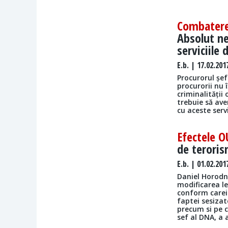
Combaterea
Absolut ne
serviciile 
E.b.
| 17.02.201
Procurorul șef
procurorii nu 
criminalității
trebuie să av
cu aceste servi
Efectele 
de teroris
E.b.
| 01.02.201
Daniel Horodni
modificarea le
conform careia
faptei sesizat
precum si pe c
sef al DNA, a 