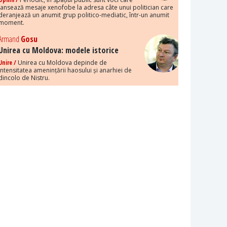
lansează mesaje xenofobe la adresa câte unui politician care
deranjează un anumit grup politico-mediatic, într-un anumit
moment.
Armand
Gosu
Unirea cu Moldova: modele istorice
Unire /
Unirea cu Moldova depinde de
intensitatea amenințării haosului și anarhiei de
dincolo de Nistru.