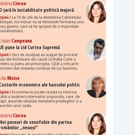
Melania
Cincea
O țară în instabilitate politică majoră
Opinii /
La 70 de zile de la demiterea Cabinetului
Bolojan, nici măcar nu se întrevede formarea unui
nou guvern, care să fie sprijinit de o majoritate
parlamentară.
Cristian
Campeanu
UE pune la zid Curtea Supremă
Opinii /
Zeci de inculpați au scăpat de procese
sau din închisoare din cauză că Înalta Curte a
extins cu patru ani prescripția. CJUE a criticat în
termeni duri instanța condusă de Lia Savonea.
Lidia
Moise
Costurile economice ale haosului politic
Opinii /
Economia nu poate rezista cu retorica
falsă a susținerii intereselor poporului, care, de
fapt, ascunde obsesia menținerii privilegiilor și a
averilor unor caste.
Melania
Cincea
Noi puseuri de xenofobie din partea
românilor „neaoși”
Opinii /
Periodic, în spațiul public sunt voci care