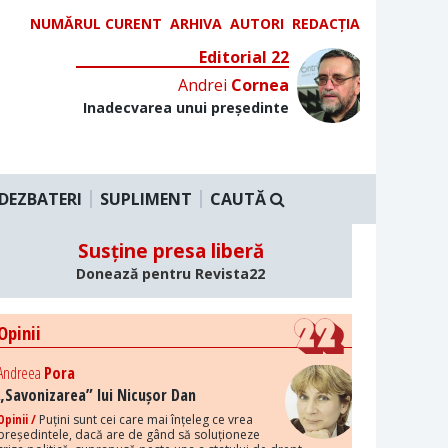
NUMĂRUL CURENT
ARHIVA
AUTORI
REDACȚIA
Editorial 22
Andrei
Cornea
Inadecvarea unui președinte
DEZBATERI
SUPLIMENT
CAUTĂ
Susține presa liberă
Donează pentru Revista22
Opinii
Andreea
Pora
„Savonizarea” lui Nicușor Dan
Opinii /
Puțini sunt cei care mai înțeleg ce vrea
președintele, dacă are de gând să soluționeze