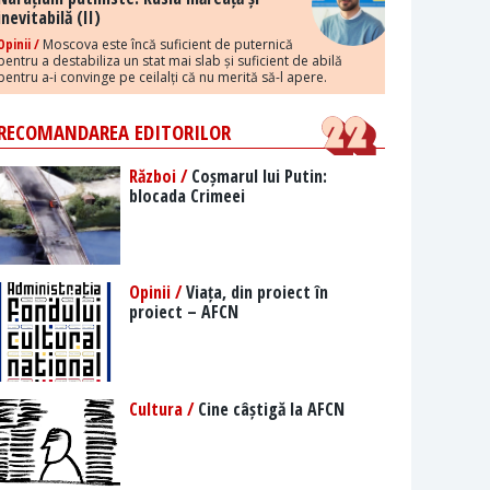
inevitabilă (II)
Opinii /
Moscova este încă suficient de puternică
pentru a destabiliza un stat mai slab și suficient de abilă
pentru a-i convinge pe ceilalți că nu merită să-l apere.
RECOMANDAREA EDITORILOR
Război /
Coșmarul lui Putin:
blocada Crimeei
Opinii /
Viața, din proiect în
proiect – AFCN
Cultura /
Cine câștigă la AFCN