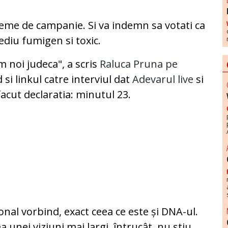
teme de campanie. Si va indemn sa votati ca
ediu fumigen si toxic.
 noi judeca", a scris
Raluca Pruna pe
d si linkul catre interviul dat
Adevarul live
si
facut declaratia: minutul 23.
onal vorbind, exact ceea ce este și DNA-ul.
 unei viziuni mai largi, întrucât, nu știu,