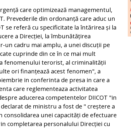
urgență care optimizează managementul,
OT. Prevederile din ordonanță care aduc un
T se referă cu specificitate la întărirea și la
ucere a Direcției, la îmbunătățirea
tr-un cadru mai amplu, a unei discuții pe
ate cuprinde din ce în ce mai mult
 fenomenului terorist, al criminalității
ulte ori finanțează acest fenomen", a
iembrie in conferinta de presa in care a
enta care reglementeaza activitatea
 despre aducerea competentelor DIICOT "in
 declarat de ministru a fost de " creștere a
rin consolidarea unei capacități de efectuare
 prin completarea personalului Direcției cu