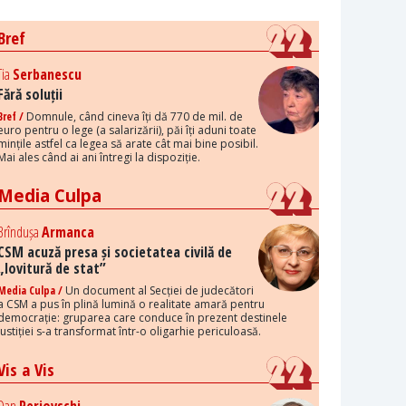
Bref
Tia
Serbanescu
Fără soluții
Bref /
Domnule, când cineva îți dă 770 de mil. de
euro pentru o lege (a salarizării), păi îți aduni toate
mințile astfel ca legea să arate cât mai bine posibil.
Mai ales când ai ani întregi la dispoziție.
Media Culpa
Brîndușa
Armanca
CSM acuză presa și societatea civilă de
„lovitură de stat”
Media Culpa /
Un document al Secției de judecători
a CSM a pus în plină lumină o realitate amară pentru
democrație: gruparea care conduce în prezent destinele
justiției s-a transformat într-o oligarhie periculoasă.
Vis a Vis