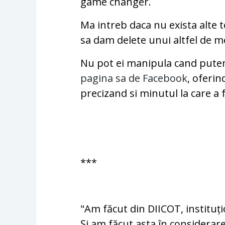
game changer.
Ma intreb daca nu exista alte 
sa dam delete unui altfel de m
Nu pot ei manipula cand putem
pagina sa de Facebook
, oferin
precizand si minutul la care a 
***
"Am făcut din DIICOT, instituți
Și am făcut asta în considerarea