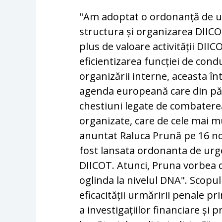
"Am adoptat o ordonanță de 
structura și organizarea DIIC
plus de valoare activității DIICO
eficientizarea funcției de cond
organizării interne, aceasta în
agenda europeană care din păc
chestiuni legate de combaterea
organizate, care de cele mai m
anuntat Raluca Prună pe 16 no
fost lansata ordonanta de urg
DIICOT. Atunci, Pruna vorbea
oglinda la nivelul DNA". Scopul
eficacității urmăririi penale p
a investigațiilor financiare și