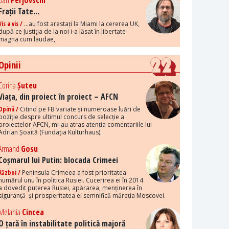
Dan
Perjovschi
Frații Tate...
Vis a vis /
...au fost arestați la Miami la cererea UK,
după ce Justiția de la noi i-a lăsat în libertate
magna cum laudae,
Opinii
Corina
Șuteu
Viața, din proiect în proiect – AFCN
Opinii /
Citind pe FB variate și numeroase luări de
poziție despre ultimul concurs de selecție a
proiectelor AFCN, mi-au atras atenția comentariile lui
Adrian Șoaită (Fundația Kulturhaus).
Armand
Gosu
Coșmarul lui Putin: blocada Crimeei
Război /
Peninsula Crimeea a fost prioritatea
numărul unu în politica Rusiei. Cucerirea ei în 2014
a dovedit puterea Rusiei, apărarea, menținerea în
siguranță și prosperitatea ei semnifică măreția Moscovei.
Melania
Cincea
O țară în instabilitate politică majoră