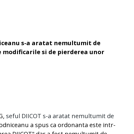
iceanu s-a aratat nemultumit de
e modificarile si de pierderea unor
UG,
seful DIICOT s-a aratat nemultumit de
rodniceanu a spus ca ordonanta este intr-
area DIICOT" dar a fost nemultumit de