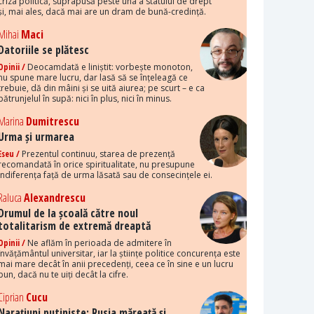
criza politică, suprapusă peste una a statului de drept
și, mai ales, dacă mai are un dram de bună-credință.
Mihai
Maci
Datoriile se plătesc
Opinii /
Deocamdată e liniștit: vorbește monoton,
nu spune mare lucru, dar lasă să se înțeleagă ce
trebuie, dă din mâini și se uită aiurea; pe scurt – e ca
pătrunjelul în supă: nici în plus, nici în minus.
Marina
Dumitrescu
Urma și urmarea
Eseu /
Prezentul continuu, starea de prezență
recomandată în orice spiritualitate, nu presupune
indiferența față de urma lăsată sau de consecințele ei.
Raluca
Alexandrescu
Drumul de la școală către noul
totalitarism de extremă dreaptă
Opinii /
Ne aflăm în perioada de admitere în
învățământul universitar, iar la științe politice concurența este
mai mare decât în anii precedenți, ceea ce în sine e un lucru
bun, dacă nu te uiți decât la cifre.
Ciprian
Cucu
Narațiuni putiniste: Rusia măreață și