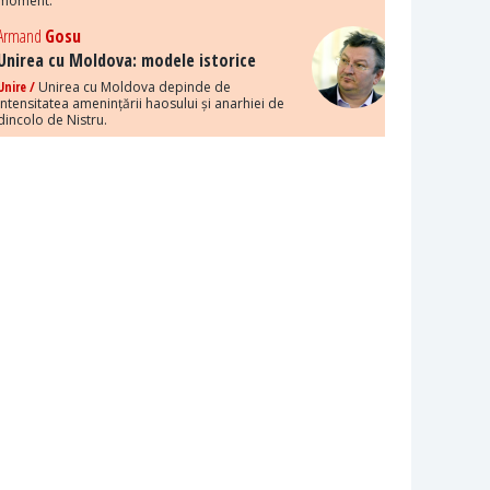
moment.
Armand
Gosu
Unirea cu Moldova: modele istorice
Unire /
Unirea cu Moldova depinde de
intensitatea amenințării haosului și anarhiei de
dincolo de Nistru.