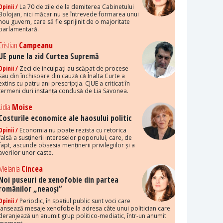
Opinii /
La 70 de zile de la demiterea Cabinetului
Bolojan, nici măcar nu se întrevede formarea unui
nou guvern, care să fie sprijinit de o majoritate
parlamentară.
Cristian
Campeanu
UE pune la zid Curtea Supremă
Opinii /
Zeci de inculpați au scăpat de procese
sau din închisoare din cauză că Înalta Curte a
extins cu patru ani prescripția. CJUE a criticat în
termeni duri instanța condusă de Lia Savonea.
Lidia
Moise
Costurile economice ale haosului politic
Opinii /
Economia nu poate rezista cu retorica
falsă a susținerii intereselor poporului, care, de
fapt, ascunde obsesia menținerii privilegiilor și a
averilor unor caste.
Melania
Cincea
Noi puseuri de xenofobie din partea
românilor „neaoși”
Opinii /
Periodic, în spațiul public sunt voci care
lansează mesaje xenofobe la adresa câte unui politician care
deranjează un anumit grup politico-mediatic, într-un anumit