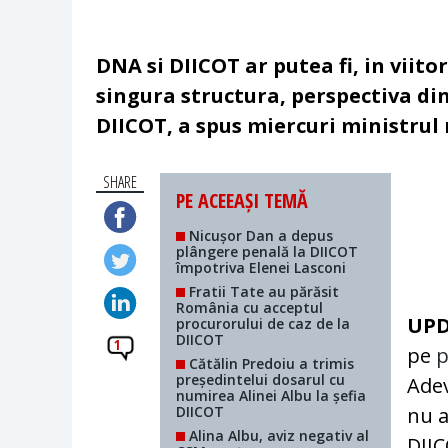
DNA si DIICOT ar putea fi, in viito
singura structura, perspectiva din
DIICOT, a spus miercuri ministrul 
SHARE
PE ACEEAȘI TEMĂ
Nicușor Dan a depus
plângere penală la DIICOT
împotriva Elenei Lasconi
Fratii Tate au părăsit
România cu acceptul
UP
procurorului de caz de la
DIICOT
1
pe
p
Cătălin Predoiu a trimis
președintelui dosarul cu
Adev
numirea Alinei Albu la șefia
DIICOT
nu a
Alina Albu, aviz negativ al
DIIC