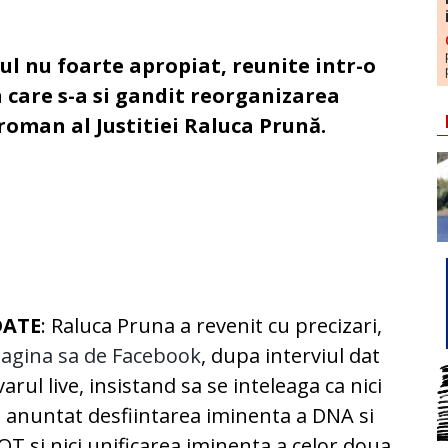
rul nu foarte apropiat, reunite intr-o
 care s-a si gandit reorganizarea
roman al Justitiei Raluca Prună.
DATE
: Raluca Pruna a revenit cu precizari,
agina sa de Facebook
, dupa interviul dat
arul live, insistand sa se inteleaga ca nici
 anuntat desfiintarea iminenta a DNA si
OT si nici unificarea iminenta a celor doua