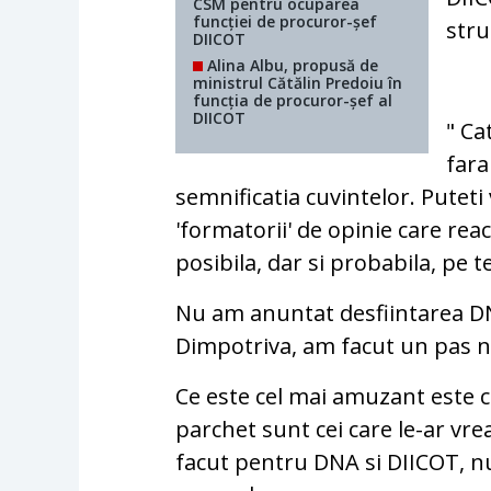
CSM pentru ocuparea
funcției de procuror-șef
stru
DIICOT
Alina Albu, propusă de
ministrul Cătălin Predoiu în
funcția de procuror-șef al
DIICOT
" Ca
fara
semnificatia cuvintelor. Puteti 
'formatorii' de opinie care re
posibila, dar si probabila, pe 
Nu am anuntat desfiintarea DNA
Dimpotriva, am facut un pas n
Ce este cel mai amuzant este c
parchet sunt cei care le-ar vrea
facut pentru DNA si DIICOT, nu