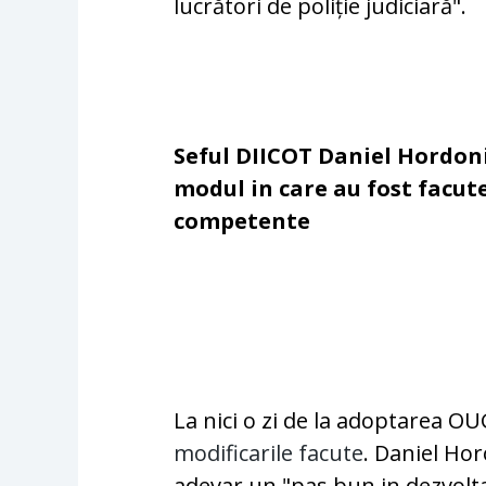
lucrători de poliție judiciară".
Seful DIICOT Daniel Hordon
modul in care au fost facut
competente
La nici o zi de la adoptarea O
modificarile facute
. Daniel Ho
adevar un "pas bun in dezvolt