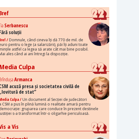
Bref
Tia
Serbanescu
Fără soluții
Bref /
Domnule, când cineva îți dă 770 de mil. de
euro pentru o lege (a salarizării), păi îți aduni toate
mințile astfel ca legea să arate cât mai bine posibil.
Mai ales când ai ani întregi la dispoziție.
Media Culpa
Brîndușa
Armanca
CSM acuză presa și societatea civilă de
„lovitură de stat”
Media Culpa /
Un document al Secției de judecători
a CSM a pus în plină lumină o realitate amară pentru
democrație: gruparea care conduce în prezent destinele
justiției s-a transformat într-o oligarhie periculoasă.
Vis a Vis