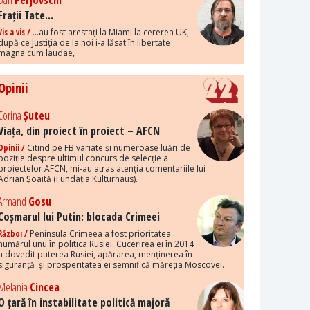
Dan
Perjovschi
Frații Tate...
Vis a vis /
...au fost arestați la Miami la cererea UK,
după ce Justiția de la noi i-a lăsat în libertate
magna cum laudae,
Opinii
Corina
Șuteu
Viața, din proiect în proiect – AFCN
Opinii /
Citind pe FB variate și numeroase luări de
poziție despre ultimul concurs de selecție a
proiectelor AFCN, mi-au atras atenția comentariile lui
Adrian Șoaită (Fundația Kulturhaus).
Armand
Gosu
Coșmarul lui Putin: blocada Crimeei
Război /
Peninsula Crimeea a fost prioritatea
numărul unu în politica Rusiei. Cucerirea ei în 2014
a dovedit puterea Rusiei, apărarea, menținerea în
siguranță și prosperitatea ei semnifică măreția Moscovei.
Melania
Cincea
O țară în instabilitate politică majoră