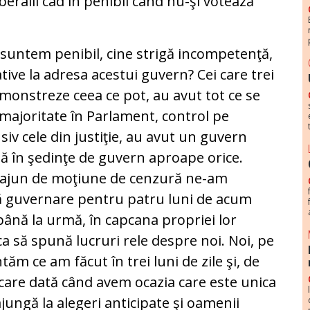
iberalii cad în penibil când nu-şi votează
ă suntem penibil, cine strigă incompetenţă,
ative la adresa acestui guvern? Cei care trei
emonstreze ceea ce pot, au avut tot ce se
 majoritate în Parlament, control pe
usiv cele din justiţie, au avut un guvern
dă în şedinţe de guvern aproape orice.
n ajun de moţiune de cenzură ne-am
ă guvernare pentru patru luni de acum
până la urmă, în capcana propriei lor
rca să spună lucruri rele despre noi. Noi, pe
ăm ce am făcut în trei luni de zile şi, de
are dată când avem ocazia care este unica
jungă la alegeri anticipate şi oamenii