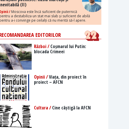
inevitabilă (II)
Opinii /
Moscova este încă suficient de puternică
pentru a destabiliza un stat mai slab și suficient de abilă
pentru a-i convinge pe ceilalți că nu merită să-l apere.
RECOMANDAREA EDITORILOR
Război /
Coșmarul lui Putin:
blocada Crimeei
Opinii /
Viața, din proiect în
proiect – AFCN
Cultura /
Cine câștigă la AFCN