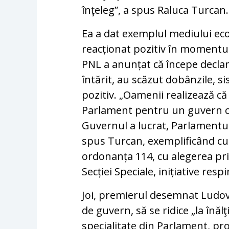
înţeleg”, a spus Raluca Turcan.
Ea a dat exemplul mediului eco
reacționat pozitiv în momentul
PNL a anunțat că începe declan
întărit, au scăzut dobânzile, 
pozitiv. „Oamenii realizează că
Parlament pentru un guvern c
Guvernul a lucrat, Parlamentul 
spus Turcan, exemplificând cu 
ordonanța 114, cu alegerea pri
Secției Speciale, inițiative res
Joi, premierul desemnat Ludovi
de guvern, să se ridice „la înăl
specialitate din Parlament, p