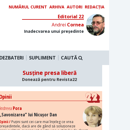
NUMĂRUL CURENT
ARHIVA
AUTORI
REDACȚIA
Editorial 22
Andrei
Cornea
Inadecvarea unui președinte
DEZBATERI
SUPLIMENT
CAUTĂ
Susține presa liberă
Donează pentru Revista22
Opinii
Andreea
Pora
„Savonizarea” lui Nicușor Dan
Opinii /
Puțini sunt cei care mai înțeleg ce vrea
președintele, dacă are de gând să soluționeze