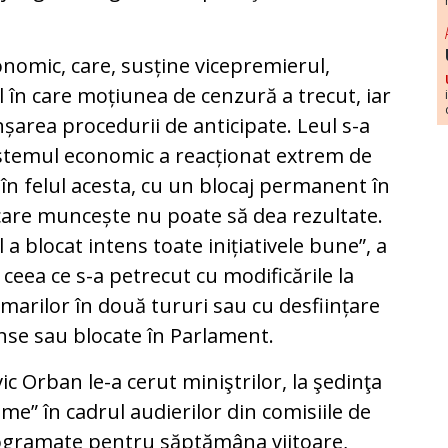
nomic, care, susține vicepremierul,
 în care moțiunea de cenzură a trecut, iar
șarea procedurii de anticipate. Leul s-a
sistemul economic a reacționat extrem de
 în felul acesta, cu un blocaj permanent în
are muncește nu poate să dea rezultate.
a blocat intens toate inițiativele bune”, a
ceea ce s-a petrecut cu modificările la
marilor în două tururi sau cu desființare
pinse sau blocate în Parlament.
c Orban le-a cerut miniştrilor, la şedinţa
ţime” în cadrul audierilor din comisiile de
rogramate pentru săptămâna viitoare,