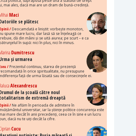
criza politică, suprapusă peste una a statului de drept
și, mai ales, dacă mai are un dram de bună-credință.
Mihai
Maci
Datoriile se plătesc
Opinii /
Deocamdată e liniștit: vorbește monoton,
nu spune mare lucru, dar lasă să se înțeleagă ce
trebuie, dă din mâini și se uită aiurea; pe scurt – e ca
pătrunjelul în supă: nici în plus, nici în minus.
Marina
Dumitrescu
Urma și urmarea
Eseu /
Prezentul continuu, starea de prezență
recomandată în orice spiritualitate, nu presupune
indiferența față de urma lăsată sau de consecințele ei.
Raluca
Alexandrescu
Drumul de la școală către noul
totalitarism de extremă dreaptă
Opinii /
Ne aflăm în perioada de admitere în
învățământul universitar, iar la științe politice concurența este
mai mare decât în anii precedenți, ceea ce în sine e un lucru
bun, dacă nu te uiți decât la cifre.
Ciprian
Cucu
Narațiuni putiniste: Rusia măreață și