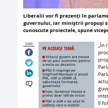
Liberalii vor fi prezenți în parlam
guvernului, iar miniştrii propuşi s
cunoscute proiectele, spune vicep
SHARE
„În 
PE ACEEAȘI TEMĂ
proc
Viitorul guvern are nevoie
prop
de un pact economic pentru
a evita un dezastru
Parl
PSD îl respinge pe
Parl
Siegfried Mureșan și acuză
PNL, USR și UDMR că
actu
sabotează formarea
1
guvernului
guve
Eșec. Guvernul Veștea a
inte
primit doar 189 de voturi
PSD și AUR s-au aliat în
îl f
ședința care a stabilit