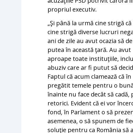
acuzaţiile PSD potrivit cărora l
propriul executiv.
„Şi până la urmă cine strigă c
cine strigă diverse lucruri neg
ani de zile au avut ocazia să d
putea în această ţară. Au avut
aproape toate instituţiile, incl
abuziv care ar fi putut să deci
Faptul că acum clamează că î
pregătit temele pentru o bun
înainte nu face decât să cadă, 
retorici. Evident că ei vor înce
fond, în Parlament o să prezent
asemenea, o să spunem de fiec
soluţie pentru ca România să a