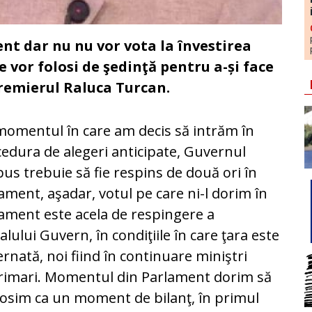
ent dar nu nu vor vota la învestirea
e vor folosi de şedinţă pentru a-și face
remierul Raluca Turcan.
momentul în care am decis să intrăm în
edura de alegeri anticipate, Guvernul
us trebuie să fie respins de două ori în
ament, aşadar, votul pe care ni-l dorim în
ament este acela de respingere a
alului Guvern, în condiţiile în care ţara este
rnată, noi fiind în continuare miniştri
rimari. Momentul din Parlament dorim să
olosim ca un moment de bilanţ, în primul