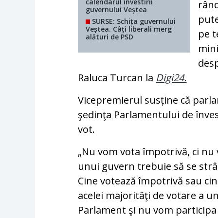
calendarul învestirii
rând
guvernului Veștea
pute
SURSE: Schița guvernului
Veștea. Câți liberali merg
pe t
alături de PSD
mini
desp
Raluca Turcan la
Digi24.
Vicepremierul susține că parlame
şedinţa Parlamentului de înves
vot.
„Nu vom vota împotrivă, ci nu 
unui guvern trebuie să se str
Cine votează împotrivă sau cin
acelei majorităţi de votare a un
Parlament şi nu vom participa 