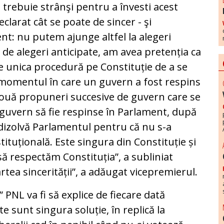
 trebuie strânşi pentru a învesti acest
larat cât se poate de sincer - şi
nt: nu putem ajunge altfel la alegeri
 de alegeri anticipate, am avea pretenția ca
e unica procedură pe Constituție de a se
n momentul în care un guvern a fost respins
două propuneri succesive de guvern care se
 guvern să fie respinse în Parlament, după
e dizolvă Parlamentul pentru că nu s-a
ituțională. Este singura din Constituție și
ă respectăm Constituția”, a subliniat
tea sincerității”, a adăugat vicepremierul.
PNL va fi să explice de fiecare dată
e sunt singura soluție, în replică la