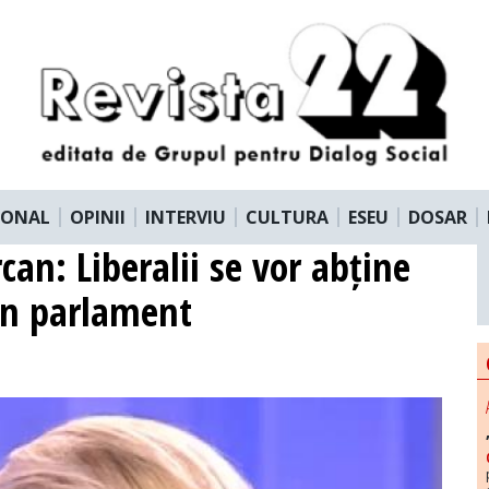
IONAL
OPINII
INTERVIU
CULTURA
ESEU
DOSAR
an: Liberalii se vor abține
din parlament