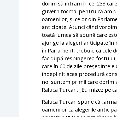
dorim să intrăm în cei 233 care
guvern tocmai pentru că am dec
oamenilor, şi celor din Parlame
anticipate. Atunci când vorbim
toată lumea să spună care est
ajunge la alegeri anticipate î
în Parlament: trebuie ca cele 
fac după respingerea fostului
care în 60 de zile președintel
îndeplinit acea procedură const
noi suntem primii care dorim s
Raluca Turcan. „Eu mizez pe car
Raluca Turcan spune că „arma” 
oamenilor că alegerile anticipat