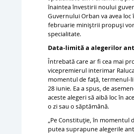
înaintea învestirii noului guv
Guvernului Orban va avea loc î
februarie miniştrii propuşi vor
specialitate.
Data-limită a alegerilor ant
Întrebată care ar fi cea mai pr
vicepremierul interimar Raluca 
momentul de faţă, termenul-lim
28 iunie. Ea a spus, de asemene
aceste alegeri să aibă loc în ace
o zi sau o săptămână.
„Pe Constituţie, în momentul d
putea suprapune alegerile antici