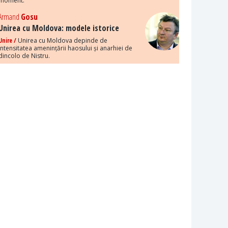
moment.
Armand
Gosu
Unirea cu Moldova: modele istorice
Unire /
Unirea cu Moldova depinde de
intensitatea amenințării haosului și anarhiei de
dincolo de Nistru.