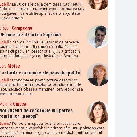
Opinii /
La 70 de zile de la demiterea Cabinetului
Bolojan, nici măcar nu se întrevede formarea unui
nou guvern, care să fie sprijinit de o majoritate
parlamentară.
Cristian
Campeanu
UE pune la zid Curtea Supremă
Opinii /
Zeci de inculpați au scăpat de procese
sau din închisoare din cauză că Înalta Curte a
extins cu patru ani prescripția. CJUE a criticat în
termeni duri instanța condusă de Lia Savonea.
Lidia
Moise
Costurile economice ale haosului politic
Opinii /
Economia nu poate rezista cu retorica
falsă a susținerii intereselor poporului, care, de
fapt, ascunde obsesia menținerii privilegiilor și a
averilor unor caste.
Melania
Cincea
Noi puseuri de xenofobie din partea
românilor „neaoși”
Opinii /
Periodic, în spațiul public sunt voci care
lansează mesaje xenofobe la adresa câte unui politician care
deranjează un anumit grup politico-mediatic, într-un anumit