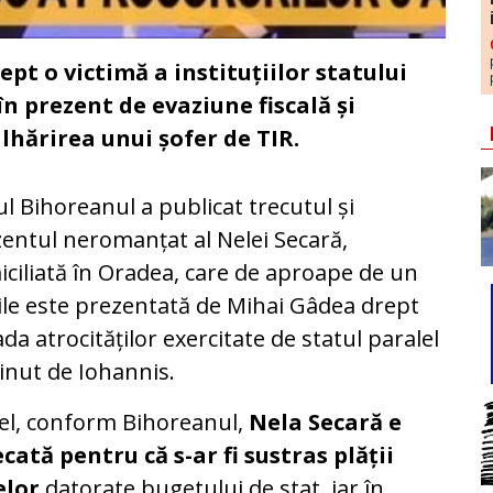
t o victimă a instituțiilor statului
în prezent de evaziune fiscală și
hărirea unui șofer de TIR.
ul Bihoreanul a publicat trecutul și
entul neromanțat al Nelei Secară,
ciliată în Oradea, care de aproape de un
ile este prezentată de Mihai Gâdea drept
da atrocităților exercitate de statul paralel
inut de Iohannis.
el, conform Bihoreanul,
Nela Secară e
cată pentru că s-ar fi sustras plății
elor
datorate bugetului de stat, iar în