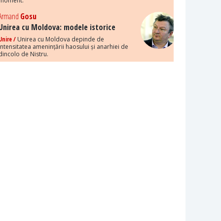
moment.
Armand
Gosu
Unirea cu Moldova: modele istorice
Unire /
Unirea cu Moldova depinde de
intensitatea amenințării haosului și anarhiei de
dincolo de Nistru.