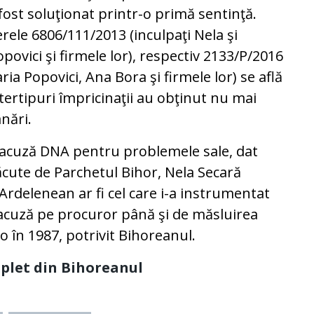
fost soluţionat printr-o primă sentinţă.
le 6806/111/2013 (inculpaţi Nela şi
ovici şi firmele lor), respectiv 2133/P/2016
ria Popovici, Ana Bora şi firmele lor) se află
 tertipuri împricinaţii au obţinut nu mai
nări.
 acuză DNA pentru problemele sale, dat
făcute de Parchetul Bihor, Nela Secară
Ardelenean ar fi cel care i-a instrumentat
l acuză pe procuror până şi de măsluirea
o în 1987, potrivit Bihoreanul.
omplet din Bihoreanul