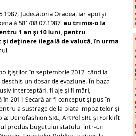
.1987, Judecătoria Oradea, iar apoi şi
 penală 581/08.07.1987,
au trimis-o la
ntru 1 an şi 10 luni, pentru
t şi deţinere ilegală de valută, în urma
nul.
poliţiştilor în septembrie 2012, când la
a deschis un dosar de evaziune. În baza
usiv interceptări, filaje şi filmări,
 în 2011 Secară ar fi conceput şi pus în
pentru a sustrage de la plata impozitelor şi
ola: Deirofashion SRL, ArtPel SRL şi Forklift
iul produs bugetului statului într-un
Direcţiei Finanţelor Publice, a ajuns la