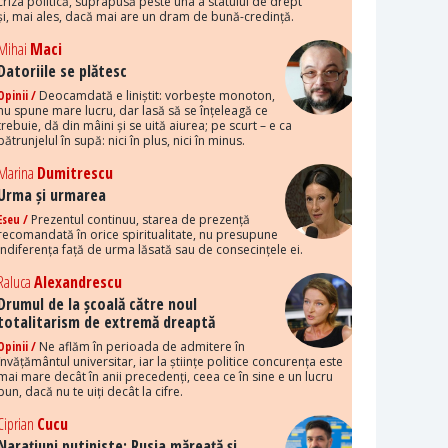
criza politică, suprapusă peste una a statului de drept
și, mai ales, dacă mai are un dram de bună-credință.
Mihai
Maci
Datoriile se plătesc
Opinii /
Deocamdată e liniștit: vorbește monoton,
nu spune mare lucru, dar lasă să se înțeleagă ce
trebuie, dă din mâini și se uită aiurea; pe scurt – e ca
pătrunjelul în supă: nici în plus, nici în minus.
Marina
Dumitrescu
Urma și urmarea
Eseu /
Prezentul continuu, starea de prezență
recomandată în orice spiritualitate, nu presupune
indiferența față de urma lăsată sau de consecințele ei.
Raluca
Alexandrescu
Drumul de la școală către noul
totalitarism de extremă dreaptă
Opinii /
Ne aflăm în perioada de admitere în
învățământul universitar, iar la științe politice concurența este
mai mare decât în anii precedenți, ceea ce în sine e un lucru
bun, dacă nu te uiți decât la cifre.
Ciprian
Cucu
Narațiuni putiniste: Rusia măreață și