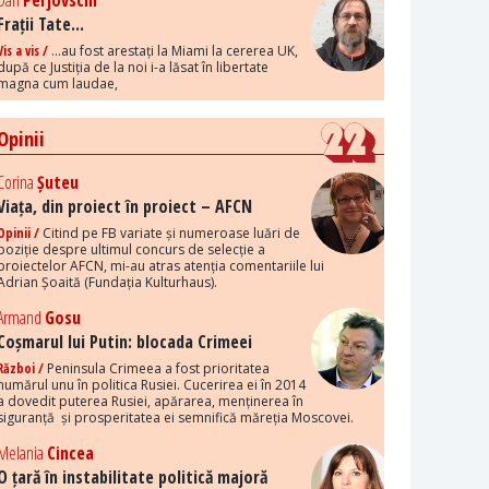
Dan
Perjovschi
Frații Tate...
Vis a vis /
...au fost arestați la Miami la cererea UK,
după ce Justiția de la noi i-a lăsat în libertate
magna cum laudae,
Opinii
Corina
Șuteu
Viața, din proiect în proiect – AFCN
Opinii /
Citind pe FB variate și numeroase luări de
poziție despre ultimul concurs de selecție a
proiectelor AFCN, mi-au atras atenția comentariile lui
Adrian Șoaită (Fundația Kulturhaus).
Armand
Gosu
Coșmarul lui Putin: blocada Crimeei
Război /
Peninsula Crimeea a fost prioritatea
numărul unu în politica Rusiei. Cucerirea ei în 2014
a dovedit puterea Rusiei, apărarea, menținerea în
siguranță și prosperitatea ei semnifică măreția Moscovei.
Melania
Cincea
O țară în instabilitate politică majoră