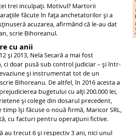
ei trei inculpaţi. Motivul? Martorii
raţiile făcute în faţa anchetatorilor şi a
usţinuseră acuzarea, afirmând că le-au dat
an, scrie Bihoreanul.
e cu anii
12 şi 2013, Nela Secară a mai fost
, ci doar pusă sub control judiciar – şi într-
u evaziune şi instrumentat tot de un
scrie Bihoreanu. De altfel, în 2016 acesta a
prejudicierea bugetului cu alţi 200.000 lei,
ietene şi colege din dosarul precedent,
e timp îşi făcuse o nouă firmă, Maricor SRL,
, cu facturi pentru operaţiuni fictive.
ă au trecut 6 şi respectiv 3 ani, nici unul