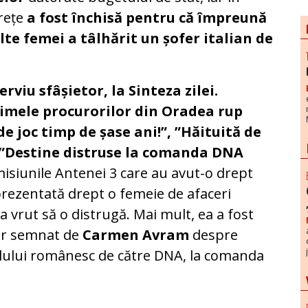
rețe
a fost închisă pentru că împreună
lte femei a tâlhărit un șofer italian de
erviu sfâșietor, la Sinteza zilei.
timele procurorilor din Oradea rup
de joc timp de șase ani!”, ”Hăituită de
i ”Destine distruse la comanda DNA
misiunile Antenei 3 care au avut-o drept
prezentată drept o femeie de afaceri
 a vrut să o distrugă. Mai mult, ea a fost
ar semnat de
Carmen Avram
despre
lului românesc de către DNA, la comanda