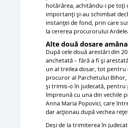
hotărârea, achitându-i pe toţi c
importanţi şi-au schimbat decla
instanţei de fond, prin care s
la cererea procurorului Ardele
Alte două dosare amânar
După cele două arestări din 20
anchetată – fără a fi şi arestată
un al treilea dosar, tot pentr
procuror al Parchetului Bihor, 
şi trimis-o în judecată, pentru 
împreună cu una din vechile pr
Anna Maria Popovici, care într
dar acţionau după vechea reţetă
Deşi de la trimiterea în judecat