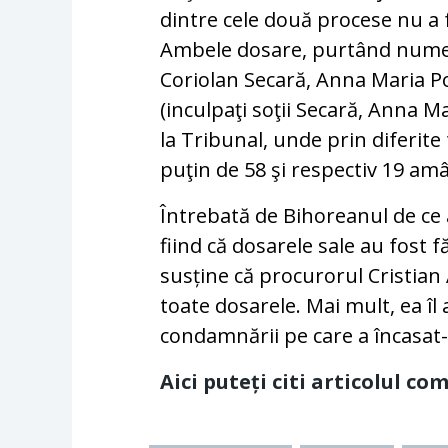
dintre cele două procese nu a 
Ambele dosare, purtând numere
Coriolan Secară, Anna Maria Pop
(inculpaţi soţii Secară, Anna Ma
la Tribunal, unde prin diferite
puţin de 58 şi respectiv 19 amâ
Întrebată de Bihoreanul de ce
fiind că dosarele sale au fost 
susține că procurorul Cristian 
toate dosarele. Mai mult, ea î
condamnării pe care a încasat-
Aici puteți citi articolul c