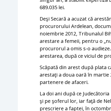
689.035 lei.
Deşi Secară a acuzat că arestăr
procurorului Ardelean, docume
noiembrie 2012, Tribunalul Bi
arestare a femeii, pentru o „nu
procurorul a omis s-o audieze. 
arestarea, după ce viciul de p
Scăpată din arest după plata ca
arestaţi a doua oară în martie
partenere de afaceri.
La doi ani după ce Judecătoria
şi pe şoferul lor, iar faţă de N
prescriere a faptei, în octombr