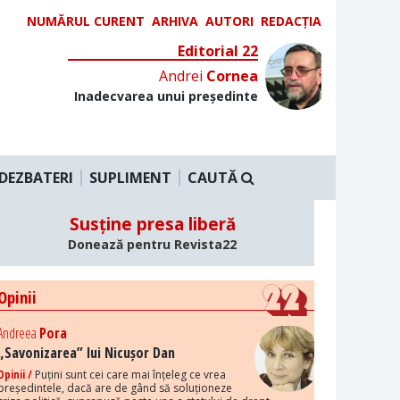
NUMĂRUL CURENT
ARHIVA
AUTORI
REDACȚIA
Editorial 22
Andrei
Cornea
Inadecvarea unui președinte
DEZBATERI
SUPLIMENT
CAUTĂ
Susține presa liberă
Donează pentru Revista22
Opinii
Andreea
Pora
„Savonizarea” lui Nicușor Dan
Opinii /
Puțini sunt cei care mai înțeleg ce vrea
președintele, dacă are de gând să soluționeze