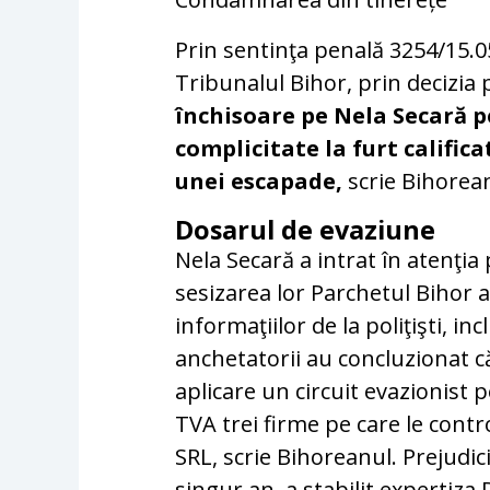
Prin sentinţa penală 3254/15.05
Tribunalul Bihor, prin decizia
închisoare pe Nela Secară pe
complicitate la furt califica
unei escapade,
scrie Bihorea
Dosarul de evaziune
Nela Secară a intrat în atenţia 
sesizarea lor Parchetul Bihor 
informaţiilor de la poliţişti, incl
anchetatorii au concluzionat că
aplicare un circuit evazionist 
TVA trei firme pe care le contr
SRL, scrie Bihoreanul. Prejudic
singur an, a stabilit expertiza 