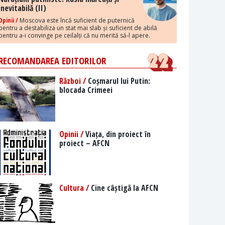
inevitabilă (II)
Opinii /
Moscova este încă suficient de puternică
pentru a destabiliza un stat mai slab și suficient de abilă
pentru a-i convinge pe ceilalți că nu merită să-l apere.
RECOMANDAREA EDITORILOR
Război /
Coșmarul lui Putin:
blocada Crimeei
Opinii /
Viața, din proiect în
proiect – AFCN
Cultura /
Cine câștigă la AFCN