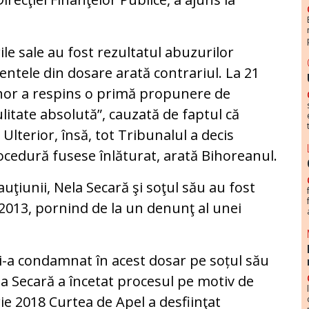
ile sale au fost rezultatul abuzurilor
ntele din dosare arată contrariul. La 21
hor a respins o primă propunere de
litate absolută”, cauzată de faptul că
Ulterior, însă, tot Tribunalul a decis
rocedură fusese înlăturat, arată Bihoreanul.
uţiunii, Nela Secară şi soţul său au fost
 2013, pornind de la un denunţ al unei
 i-a condamnat în acest dosar pe soțul său
ela Secară a încetat procesul pe motiv de
ie 2018 Curtea de Apel a desfiinţat