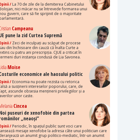
Opinii /
La 70 de zile de la demiterea Cabinetului
Bolojan, nici măcar nu se întrevede formarea unui
nou guvern, care să fie sprijinit de o majoritate
parlamentară.
Cristian
Campeanu
UE pune la zid Curtea Supremă
Opinii /
Zeci de inculpați au scăpat de procese
sau din închisoare din cauză că Înalta Curte a
extins cu patru ani prescripția. CJUE a criticat în
termeni duri instanța condusă de Lia Savonea.
Lidia
Moise
Costurile economice ale haosului politic
Opinii /
Economia nu poate rezista cu retorica
falsă a susținerii intereselor poporului, care, de
fapt, ascunde obsesia menținerii privilegiilor și a
averilor unor caste.
Melania
Cincea
Noi puseuri de xenofobie din partea
românilor „neaoși”
Opinii /
Periodic, în spațiul public sunt voci care
lansează mesaje xenofobe la adresa câte unui politician care
deranjează un anumit grup politico-mediatic, într-un anumit