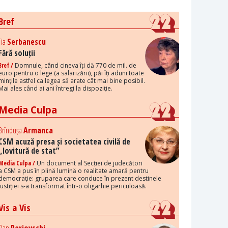
Bref
Tia
Serbanescu
Fără soluții
Bref /
Domnule, când cineva îți dă 770 de mil. de
euro pentru o lege (a salarizării), păi îți aduni toate
mințile astfel ca legea să arate cât mai bine posibil.
Mai ales când ai ani întregi la dispoziție.
Media Culpa
Brîndușa
Armanca
CSM acuză presa și societatea civilă de
„lovitură de stat”
Media Culpa /
Un document al Secției de judecători
a CSM a pus în plină lumină o realitate amară pentru
democrație: gruparea care conduce în prezent destinele
justiției s-a transformat într-o oligarhie periculoasă.
Vis a Vis