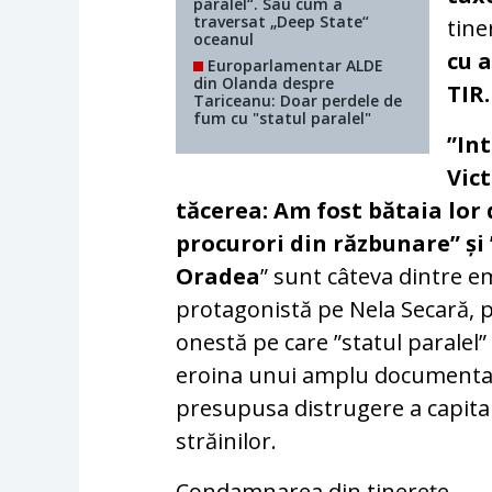
paralel“. Sau cum a
traversat „Deep State“
tine
oceanul
cu a
Europarlamentar ALDE
din Olanda despre
TIR.
Tariceanu: Doar perdele de
fum cu "statul paralel"
”Int
Vic
tăcerea: Am fost bătaia lor 
procurori din răzbunare” ș
Oradea
” sunt câteva dintre e
protagonistă pe Nela Secară, 
onestă pe care ”statul paralel”
eroina unui amplu document
presupusa distrugere a capita
străinilor.
Condamnarea din tinerețe