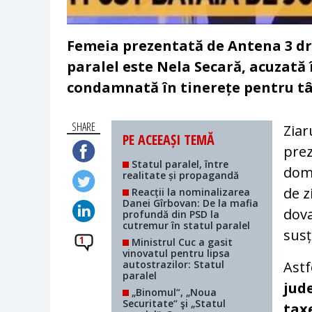
Femeia prezentată de Antena 3 drep
paralel este Nela Secară, acuzată 
condamnată în tinerețe pentru tâl
SHARE
Ziar
PE ACEEAȘI TEMĂ
prez
Statul paralel, între
domi
realitate și propagandă
de z
Reacții la nominalizarea
Danei Gîrbovan: De la mafia
dova
profundă din PSD la
cutremur în statul paralel
susț
1
Ministrul Cuc a gasit
vinovatul pentru lipsa
autostrazilor: Statul
Astf
paralel
jude
„Binomul“, „Noua
Securitate“ şi „Statul
tax