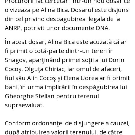
Procurorii fac cercetari intr-un nou dosar ce
o vizeaza pe Alina Bica. Dosarul este disjuns
din cel privind despagubirea ilegala de la
ANRP, potrivit unor documente DNA.
În acest dosar, Alina Bica este acuzată că ar
fi primit o cotă-parte dintr-un teren în
Snagov, aparţinând primei soţii a lui Dorin
Cocoş, Olguţa Chiriac, iar omul de afaceri,
fiul său Alin Cocoş şi Elena Udrea ar fi primit
bani, în urma implicării în despăgubirea lui
Gheorghe Stelian pentru terenul
supraevaluat.
Conform ordonanţei de disjungere a cauzei,
după atribuirea valorii terenului, de către