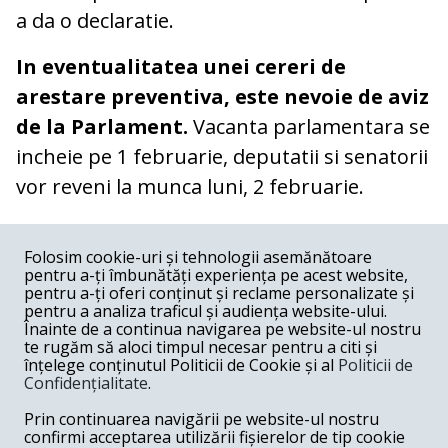
a da o declaratie.
In eventualitatea unei cereri de
arestare preventiva, este nevoie de aviz
de la Parlament.
Vacanta parlamentara se
incheie pe 1 februarie, deputatii si senatorii
vor reveni la munca luni, 2 februarie.
COMENTARII
0
Folosim cookie-uri și tehnologii asemănătoare
pentru a-ți îmbunătăți experiența pe acest website,
Nume
pentru a-ți oferi conținut și reclame personalizate și
pentru a analiza traficul și audiența website-ului.
Înainte de a continua navigarea pe website-ul nostru
Email
te rugăm să aloci timpul necesar pentru a citi și
înțelege conținutul Politicii de Cookie și al
Politicii de
Confidențialitate
.
Comentariu
Prin continuarea navigării pe website-ul nostru
confirmi acceptarea utilizării fișierelor de tip cookie