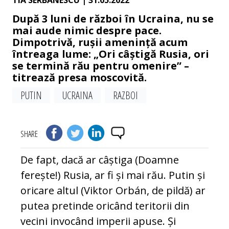
TIA SERBANESCU
| 31.05.2022
După 3 luni de război în Ucraina, nu se
mai aude nimic despre pace.
Dimpotrivă, rușii amenință acum
întreaga lume: „Ori câștigă Rusia, ori
se termină rău pentru omenire” –
titrează presa moscovită.
PUTIN
UCRAINA
RAZBOI
SHARE
De fapt, dacă ar câștiga (Doamne
ferește!) Rusia, ar fi și mai rău. Putin și
oricare altul (Viktor Orbán, de pildă) ar
putea pretinde oricând teritorii din
vecini invocând imperii apuse. Și