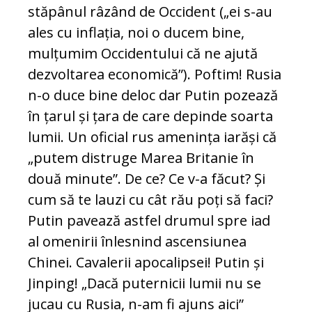
stăpânul râzând de Occident („ei s-au
ales cu inflația, noi o ducem bine,
mulțumim Occidentului că ne ajută
dezvoltarea economică”). Poftim! Rusia
n-o duce bine deloc dar Putin pozează
în țarul și țara de care depinde soarta
lumii. Un oficial rus amenința iarăși că
„putem distruge Marea Britanie în
două minute”. De ce? Ce v-a făcut? Și
cum să te lauzi cu cât rău poți să faci?
Putin pavează astfel drumul spre iad
al omenirii înlesnind ascensiunea
Chinei. Cavalerii apocalipsei! Putin și
Jinping! „Dacă puternicii lumii nu se
jucau cu Rusia, n-am fi ajuns aici”