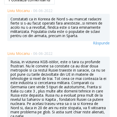
Liviu Mocanu -
06-06-2022
Constatati ca in Koreea de Nord s-au mancat radacini
fierte si s-au facut operatii fara anestezie...si nimeni de
acolo nu s-a revoltat, fiindca este o tara eminamente
militarizata. Populatia civila este o populatie de sclavi
pentru cei din armata, precum in Sparta.
Răspunde
Liviu Mocanu -
06-06-2022
Rusia, in viziunea KGB-istilor, este o tara cu profunde
frustrari. Nu le convine sa constate ca au doar doua
metropole si ca restul Rusiei traieste in saracie, ca nu se
pot pune cu tarile dezvoltate din UE in materie de
tehnologie si nivel de trai. Tot ceea ce mai conteaza la ei
este industria si cercetarea militara. Comparati cu
Germania care vinde 5 tipuri de autoturisme, Franta si
Italia cu cate 3 , plus multe alte domenii tehnice in care
Rusia este depasita. Rusia nu a evoluat prea mult de la
nivelul lui Saharov si Kapita , fondatorii Rusiei ca putere
nucleara. Pe acelasi traseu vrea sa o ia si Koreea de
Nord si, daca in 20 de ani nu este stopata, va fi viitoarea
mare problema pe glob. Si astia sunt chiar niste alienati,
ca natie.