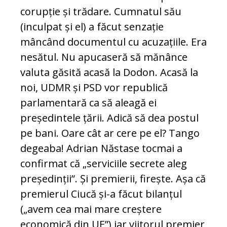
corupție și trădare. Cumnatul său
(inculpat și el) a făcut senzație
mâncând documentul cu acuzațiile. Era
nesătul. Nu apucaseră să mănânce
valuta găsită acasă la Dodon. Acasă la
noi, UDMR și PSD vor republică
parlamentară ca să aleagă ei
președintele țării. Adică să dea postul
pe bani. Oare cât ar cere pe el? Tango
degeaba! Adrian Năstase tocmai a
confirmat că „serviciile secrete aleg
președinții”. Și premierii, firește. Așa că
premierul Ciucă și-a făcut bilanțul
(„avem cea mai mare creștere
economică din UE”) iar viitorul premier