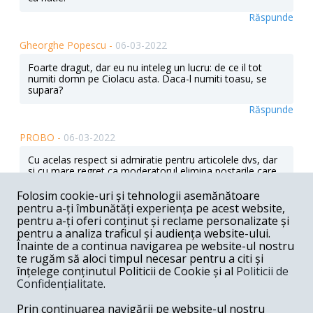
Răspunde
Gheorghe Popescu -
06-03-2022
Foarte dragut, dar eu nu inteleg un lucru: de ce il tot
numiti domn pe Ciolacu asta. Daca-l numiti toasu, se
supara?
Răspunde
PROBO -
06-03-2022
Cu acelas respect si admiratie pentru articolele dvs, dar
si cu mare regret ca moderatorul elimina postarile care
sunt decente si exprima doar o parere care insa nu e
agreata de politica revistei.E vorba de remarca mea din
Folosim cookie-uri și tehnologii asemănătoare
1.06 care complecta ce a spus Zelenschi : "daca
pentru a-ți îmbunătăți experiența pe acest website,
puternicii lumii nu se jucau cu Rusia,n-am fi ajuns aici"
pentru a-ți oferi conținut și reclame personalizate și
.Completrea mea prevedea parerea ca daca nici
pentru a analiza traficul și audiența website-ului.
Zelenschi nu s-ar fi jucat cu nervii ursului nu s-ar fi ajuns
Înainte de a continua navigarea pe website-ul nostru
aici. Tot ce am postat nu e o pozitie pro Putin ,ci un
te rugăm să aloci timpul necesar pentru a citi și
regret ca diplomatii nu a facut nimic pentru a evita
înțelege conținutul Politicii de Cookie și al
Politicii de
aceasta catastrofa. Scuze pentru neghiobia de am spune
Confidențialitate
.
sincer o parere.
Răspunde
Prin continuarea navigării pe website-ul nostru