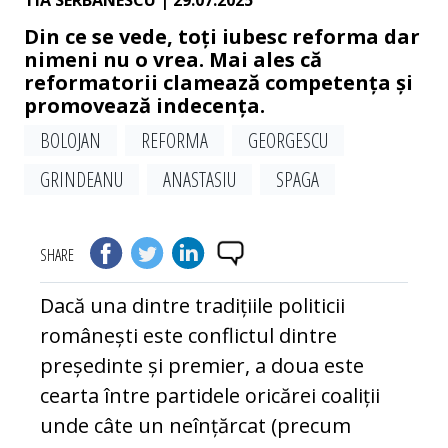
TIA SERBANESCU
| 29.07.2025
Din ce se vede, toți iubesc reforma dar
nimeni nu o vrea. Mai ales că
reformatorii clamează competența și
promovează indecența.
BOLOJAN
REFORMA
GEORGESCU
GRINDEANU
ANASTASIU
SPAGA
SHARE
Dacă una dintre tradițiile politicii
românești este conflictul dintre
președinte și premier, a doua este
cearta între partidele oricărei coaliții
unde câte un neînțărcat (precum