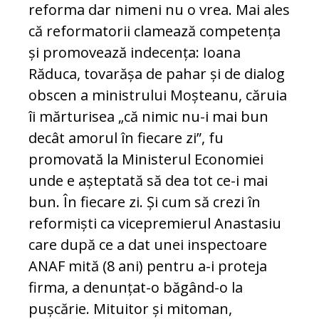
reforma dar nimeni nu o vrea. Mai ales
că reformatorii clamează competența
și promovează indecența: Ioana
Răduca, tovarășa de pahar și de dialog
obscen a ministrului Moșteanu, căruia
îi mărturisea „că nimic nu-i mai bun
decât amorul în fiecare zi”, fu
promovată la Ministerul Economiei
unde e așteptată să dea tot ce-i mai
bun. În fiecare zi. Și cum să crezi în
reformiști ca vicepremierul Anastasiu
care după ce a dat unei inspectoare
ANAF mită (8 ani) pentru a-i proteja
firma, a denunțat-o băgând-o la
pușcărie. Mituitor și mitoman,