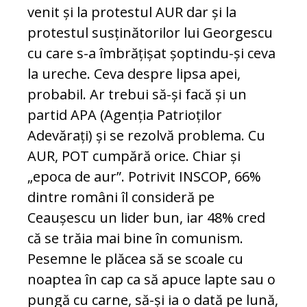
venit și la protestul AUR dar și la
protestul susținătorilor lui Georgescu
cu care s-a îmbrățișat șoptindu-și ceva
la ureche. Ceva despre lipsa apei,
probabil. Ar trebui să-și facă și un
partid APA (Agenția Patrioților
Adevărați) și se rezolvă problema. Cu
AUR, POT cumpără orice. Chiar și
„epoca de aur”. Potrivit INSCOP, 66%
dintre români îl consideră pe
Ceaușescu un lider bun, iar 48% cred
că se trăia mai bine în comunism.
Pesemne le plăcea să se scoale cu
noaptea în cap ca să apuce lapte sau o
pungă cu carne, să-și ia o dată pe lună,