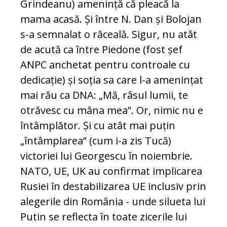
Grindeanu) amenință că pleacă la
mama acasă. Și între N. Dan și Bolojan
s-a semnalat o răceală. Sigur, nu atât
de acută ca între Piedone (fost șef
ANPC anchetat pentru controale cu
dedicație) și soția sa care l-a amenințat
mai rău ca DNA: „Mă, râsul lumii, te
otrăvesc cu mâna mea”. Or, nimic nu e
întâmplător. Și cu atât mai puțin
„întâmplarea” (cum i-a zis Tucă)
victoriei lui Georgescu în noiembrie.
NATO, UE, UK au confirmat implicarea
Rusiei în destabilizarea UE inclusiv prin
alegerile din România - unde silueta lui
Putin se reflecta în toate zicerile lui