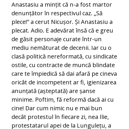
Anastasiu a mințit că n-a fost martor
denunțător în respectivul caz. „Să
plece!” a cerut Nicușor. Și Anastasiu a
plecat. Adio. E adevărat însă că e greu
de găsit personaje curate într-un
mediu nemăturat de decenii. Iar cu o
clasă politică nereformată, cu sindicate
ostile, cu contracte de muncă blindate
care te împiedică să dai afară pe cineva
oricât de incompetent ar fi, igienizarea
anunțată (așteptată) are șanse
minime. Poftim, fă reformă dacă ai cu
cine! Dar cum nimic nu e mai bun
decât protestul în fiecare zi, nea Ilie,
protestatarul apei de la Lungulețu, a