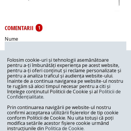
COMENTARII
1
Nume
Email
Folosim cookie-uri și tehnologii asemănătoare
pentru a-ți îmbunătăți experiența pe acest website,
pentru a-ți oferi conținut și reclame personalizate și
Comentariu
pentru a analiza traficul și audiența website-ului.
Înainte de a continua navigarea pe website-ul nostru
te rugăm să aloci timpul necesar pentru a citi și
înțelege conținutul Politicii de Cookie și al
Politicii de
Confidențialitate
.
Postează comentariu
Prin continuarea navigării pe website-ul nostru
confirmi acceptarea utilizării fișierelor de tip cookie
Emil din Dublin -
07-29-2025
conform Politicii de Cookie. Nu uita totuși că poți
modifica setările acestor fișiere cookie urmând
Excelent!
instrucțiunile din
Politica de Cookie.