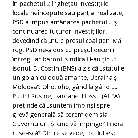
în pachetul 2 înghețau investițiile
locale neîncepute sau parțial realizate,
PSD a impus amânarea pachetului și
continuarea tuturor investițiilor,
dovedind că „nu e preșul coaliției”. Mă
rog, PSD ne-a dus cu preșul decenii
întregi iar baronii sindicali i-au ținut
isonul. D. Costin (BNS) a zis că „statul e
un golan cu două amante, Ucraina și
Moldova”. Oho, oho, gând la gând cu
Putin! Rușine, baroane! Hossu (ALFA)
pretinde că „suntem împinși spre
grevă generală să cerem demisia
Guvernului”. Și cine vă împinge? Filiera
rusească? Din ce se vede, toți iubesc