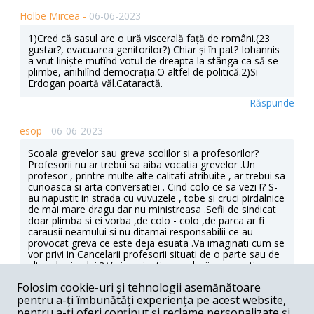
Holbe Mircea -
06-06-2023
1)Cred că sasul are o ură viscerală față de români.(23
gustar?, evacuarea genitorilor?) Chiar și în pat? Iohannis
a vrut liniște mutînd votul de dreapta la stânga ca să se
plimbe, anihilînd democrația.O altfel de politică.2)Si
Erdogan poartă văl.Cataractă.
Răspunde
esop -
06-06-2023
Scoala grevelor sau greva scolilor si a profesorilor?
Profesorii nu ar trebui sa aiba vocatia grevelor .Un
profesor , printre multe alte calitati atribuite , ar trebui sa
cunoasca si arta conversatiei . Cind colo ce sa vezi !? S-
au napustit in strada cu vuvuzele , tobe si cruci pirdalnice
de mai mare dragu dar nu ministreasa .Sefii de sindicat
doar plimba si ei vorba ,de colo - colo ,de parca ar fi
carausii neamului si nu ditamai responsabilii ce au
provocat greva ce este deja esuata .Va imaginati cum se
vor privi in Cancelarii profesorii situati de o parte sau de
alta a baricadei ? Va imaginati cum elevii vor reactiona
atunci cind profesorii grevisti ,cei care ii impiedica acum
Folosim cookie-uri și tehnologii asemănătoare
sa dea bacalaureatul ,se vor reintorce la clasa ?Nici nu
pentru a-ți îmbunătăți experiența pe acest website,
vreti sa stiti ce va fi in scolile romanesti .Dascalii au fost
pacaliti si tot mai multe voci ne arata modelul .Ceas cu
pentru a-ți oferi conținut și reclame personalizate și