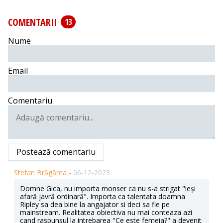
COMENTARII
13
Nume
Email
Comentariu
Postează comentariu
Stefan Brăgărea -
06-12-2023
Domne Gica, nu importa monser ca nu s-a strigat "ieși
afară javră ordinară". Importa ca talentata doamna
Ripley sa dea bine la angajator si deci sa fie pe
mainstream. Realitatea obiectiva nu mai conteaza azi
cand raspunsul la intrebarea "Ce este femeia?" a devenit