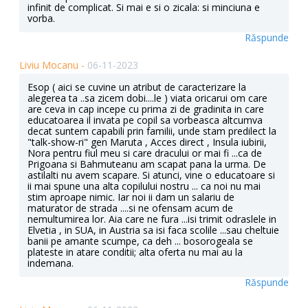
infinit de complicat. Si mai e si o zicala: si minciuna e
vorba.
Răspunde
Liviu Mocanu -
06-11-2023
Esop ( aici se cuvine un atribut de caracterizare la
alegerea ta ..sa zicem dobi....le ) viata oricarui om care
are ceva in cap incepe cu prima zi de gradinita in care
educatoarea il invata pe copil sa vorbeasca altcumva
decat suntem capabili prin familii, unde stam predilect la
"talk-show-ri" gen Maruta , Acces direct , Insula iubirii,
Nora pentru fiul meu si care dracului or mai fi ...ca de
Prigoana si Bahmuteanu am scapat pana la urma. De
astilalti nu avem scapare. Si atunci, vine o educatoare si
ii mai spune una alta copilului nostru ... ca noi nu mai
stim aproape nimic. Iar noi ii dam un salariu de
maturator de strada ....si ne ofensam acum de
nemultumirea lor. Aia care ne fura ...isi trimit odraslele in
Elvetia , in SUA, in Austria sa isi faca scolile ...sau cheltuie
banii pe amante scumpe, ca deh ... bosorogeala se
plateste in atare conditii; alta oferta nu mai au la
indemana.
Răspunde