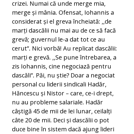
crizei. Numai că unde merge mia,
merge și mânia. Ofensat, Iohannis a
considerat și el greva încheiată: ,,de
marți dascălii nu mai au de ce să facă
grevă; guvernul le-a dat tot ce au
cerut”. Nici vorbă! Au replicat dascălii:
marți e grevă. ,,Se pune întrebarea, a
zis Iohannis, cine negociază pentru
dascăli”. Păi, nu știe? Doar a negociat
personal cu liderii sindicali Hadăr,
Hăncescu și Nistor – care, ce-i drept,
nu au probleme salariale. Hadăr
câștigă 45 de mii de lei lunar, ceilalți
câte 20 de mii. Deci și dascălii o pot
duce bine în sistem dacă ajung lideri