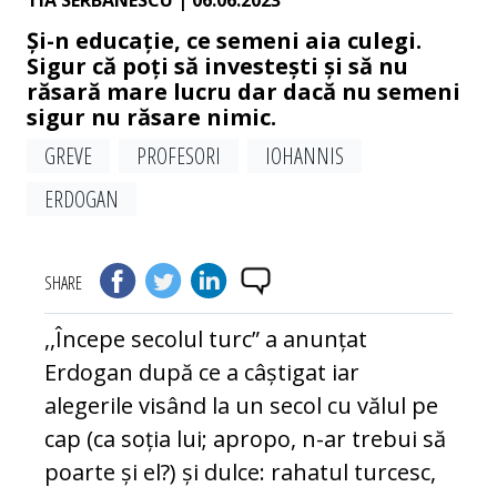
TIA SERBANESCU
| 06.06.2023
Și-n educație, ce semeni aia culegi.
Sigur că poți să investești și să nu
răsară mare lucru dar dacă nu semeni
sigur nu răsare nimic.
GREVE
PROFESORI
IOHANNIS
ERDOGAN
SHARE
,,Începe secolul turc” a anunțat
Erdogan după ce a câștigat iar
alegerile visând la un secol cu vălul pe
cap (ca soția lui; apropo, n-ar trebui să
poarte și el?) și dulce: rahatul turcesc,