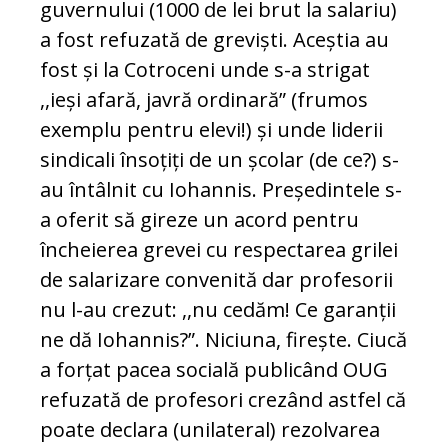
guvernului (1000 de lei brut la salariu)
a fost refuzată de greviști. Aceștia au
fost și la Cotroceni unde s-a strigat
,,ieși afară, javră ordinară” (frumos
exemplu pentru elevi!) și unde liderii
sindicali însoțiți de un școlar (de ce?) s-
au întâlnit cu Iohannis. Președintele s-
a oferit să gireze un acord pentru
încheierea grevei cu respectarea grilei
de salarizare convenită dar profesorii
nu l-au crezut: ,,nu cedăm! Ce garanții
ne dă Iohannis?”. Niciuna, firește. Ciucă
a forțat pacea socială publicând OUG
refuzată de profesori crezând astfel că
poate declara (unilateral) rezolvarea