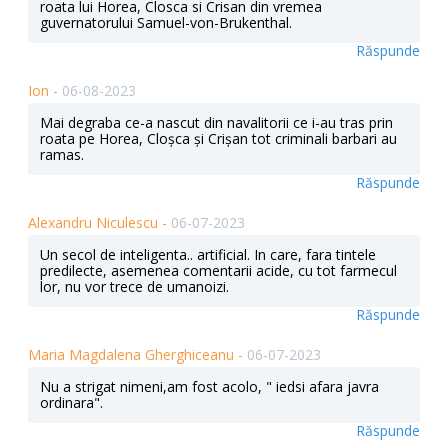
roata lui Horea, Closca si Crisan din vremea
guvernatorului Samuel-von-Brukenthal.
Răspunde
Ion -
06-08-2023
Mai degraba ce-a nascut din navalitorii ce i-au tras prin
roata pe Horea, Cloșca și Crișan tot criminali barbari au
ramas.
Răspunde
Alexandru Niculescu -
06-07-2023
Un secol de inteligenta.. artificial. In care, fara tintele
predilecte, asemenea comentarii acide, cu tot farmecul
lor, nu vor trece de umanoizi.
Răspunde
Maria Magdalena Gherghiceanu -
06-07-2023
Nu a strigat nimeni,am fost acolo, " iedsi afara javra
ordinara".
Răspunde