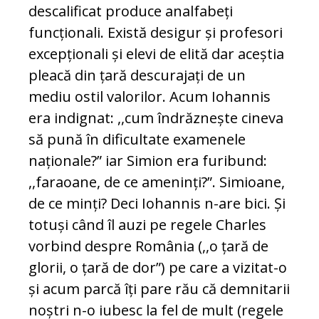
descalificat produce analfabeți
funcționali. Există desigur și profesori
excepționali și elevi de elită dar aceștia
pleacă din țară descurajați de un
mediu ostil valorilor. Acum Iohannis
era indignat: ,,cum îndrăznește cineva
să pună în dificultate examenele
naționale?” iar Simion era furibund:
,,faraoane, de ce ameninți?”. Simioane,
de ce minți? Deci Iohannis n-are bici. Și
totuși când îl auzi pe regele Charles
vorbind despre România (,,o țară de
glorii, o țară de dor”) pe care a vizitat-o
și acum parcă îți pare rău că demnitarii
noștri n-o iubesc la fel de mult (regele