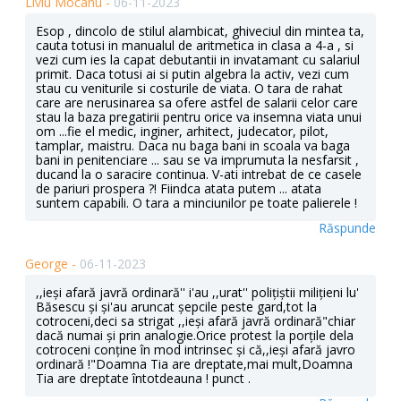
Liviu Mocanu -
06-11-2023
Esop , dincolo de stilul alambicat, ghiveciul din mintea ta,
cauta totusi in manualul de aritmetica in clasa a 4-a , si
vezi cum ies la capat debutantii in invatamant cu salariul
primit. Daca totusi ai si putin algebra la activ, vezi cum
stau cu veniturile si costurile de viata. O tara de rahat
care are nerusinarea sa ofere astfel de salarii celor care
stau la baza pregatirii pentru orice va insemna viata unui
om ...fie el medic, inginer, arhitect, judecator, pilot,
tamplar, maistru. Daca nu baga bani in scoala va baga
bani in penitenciare ... sau se va imprumuta la nesfarsit ,
ducand la o saracire continua. V-ati intrebat de ce casele
de pariuri prospera ?! Fiindca atata putem ... atata
suntem capabili. O tara a minciunilor pe toate palierele !
Răspunde
George -
06-11-2023
,,ieși afară javră ordinară'' i'au ,,urat'' polițiștii milițieni lu'
Băsescu și și'au aruncat șepcile peste gard,tot la
cotroceni,deci sa strigat ,,ieși afară javră ordinară"chiar
dacă numai și prin analogie.Orice protest la porțile dela
cotroceni conține în mod intrinsec și că,,ieși afară javro
ordinară !"Doamna Tia are dreptate,mai mult,Doamna
Tia are dreptate întotdeauna ! punct .