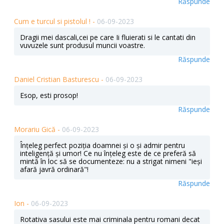
Răspunde
Cum e turcul si pistolul ! -
06-09-2023
Dragii mei dascali,cei pe care Ii fluierati si le cantati din
vuvuzele sunt produsul muncii voastre.
Răspunde
Daniel Cristian Basturescu -
06-09-2023
Esop, esti prosop!
Răspunde
Morariu Gică -
06-09-2023
Înțeleg perfect poziția doamnei și o și admir pentru
inteligență și umor! Ce nu înțeleg este de ce preferă să
mintă în loc să se documenteze: nu a strigat nimeni "ieși
afară javră ordinară"!
Răspunde
Ion -
06-09-2023
Rotativa sasului este mai criminala pentru romani decat