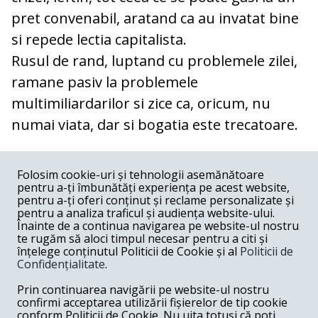
pret convenabil, aratand ca au invatat bine
si repede lectia capitalista.
Rusul de rand, luptand cu problemele zilei,
ramane pasiv la problemele
multimiliardarilor si zice ca, oricum, nu
numai viata, dar si bogatia este trecatoare.
COMENTARII
0
Folosim cookie-uri și tehnologii asemănătoare
pentru a-ți îmbunătăți experiența pe acest website,
Nume
pentru a-ți oferi conținut și reclame personalizate și
pentru a analiza traficul și audiența website-ului.
Înainte de a continua navigarea pe website-ul nostru
Email
te rugăm să aloci timpul necesar pentru a citi și
înțelege conținutul Politicii de Cookie și al
Politicii de
Confidențialitate
.
Comentariu
Prin continuarea navigării pe website-ul nostru
confirmi acceptarea utilizării fișierelor de tip cookie
conform Politicii de Cookie. Nu uita totuși că poți