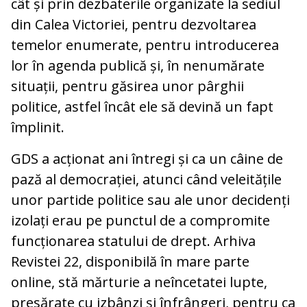
cât și prin dezbaterile organizate la sediul
din Calea Victoriei, pentru dezvoltarea
temelor enumerate, pentru introducerea
lor în agenda publică și, în nenumărate
situații, pentru găsirea unor pârghii
politice, astfel încât ele să devină un fapt
împlinit.
GDS a acționat ani întregi și ca un câine de
pază al democrației, atunci când veleitățile
unor partide politice sau ale unor decidenți
izolați erau pe punctul de a compromite
funcționarea statului de drept. Arhiva
Revistei 22, disponibilă în mare parte
online, stă mărturie a neîncetatei lupte,
presărate cu izbânzi și înfrângeri, pentru ca