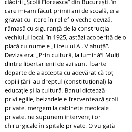
clădirii „Școlii Floreasca” din București, în
care mi-am făcut primii ani de școală, era
gravat cu litere în relief o veche deviză,
rămasă cu siguranță de la construcția
vechiului local, în 1925, astăzi acoperită de o
placă cu numele „Liceului Al. Vlahuță”.
Deviza era: „Prin cultură, la lumină”! Mulți
dintre libertarienii de azi sunt foarte
departe de a accepta cu adevărat că toți
copiii țării au dreptul (constituțional) la
educație și la cultură. Banul dictează
privilegiile, beizadelele frecventează școli
private, mergem la cabinete medicale
private, ne supunem intervențiilor
chirurgicale în spitale private. O vulgată