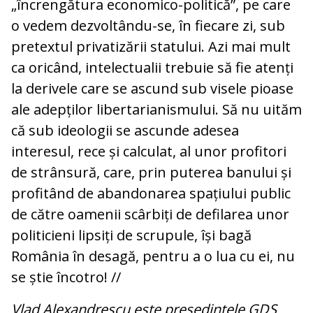
„încrengătura economico-politică”, pe care
o vedem dezvoltându-se, în fiecare zi, sub
pretextul privatizării statului. Azi mai mult
ca oricând, intelectualii trebuie să fie atenți
la derivele care se ascund sub visele pioase
ale adepților libertarianismului. Să nu uităm
că sub ideologii se ascunde adesea
interesul, rece și calculat, al unor profitori
de strânsură, care, prin puterea banului și
profitând de abandonarea spațiului public
de către oamenii scârbiți de defilarea unor
politicieni lipsiți de scrupule, își bagă
România în desagă, pentru a o lua cu ei, nu
se știe încotro! //
Vlad Alexandrescu este președintele GDS