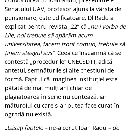
Convorbirea cu Ioan Radu, președintele
Senatului UAV, profesor ajuns la vârsta de
pensionare, este edificatoare. Dl Radu a
explicat pentru revista „22” că
„nu-i vorba de
Lile, noi trebuie să apărăm acum
universitatea, facem front comun, trebuie să
ținem steagul sus”
. Ceea ce înseamnă că se
contestă „procedurile” CNECSDTI, adică
antetul, semnăturile și alte chestiuni de
formă. Faptul că imaginea instituției este
pătată de mai mulți ani chiar de
plagiatoarea în serie nu contează, iar
măturoiul cu care s-ar putea face curat în
ogradă nu există.
„Lăsați faptele –
ne-a cerut Ioan Radu
– de