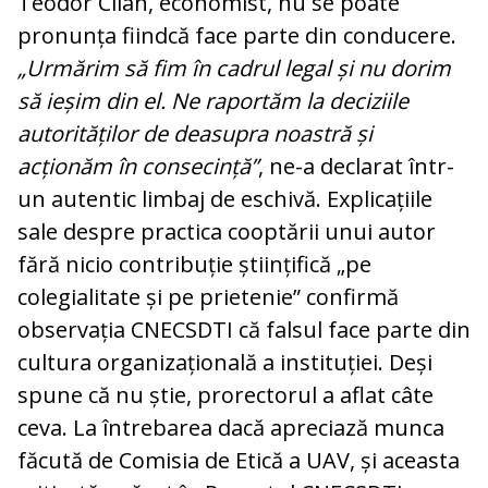
Teodor Cilan, economist, nu se poate
pronunța fiindcă face parte din conducere.
„Urmărim să fim în cadrul legal și nu dorim
să ieșim din el. Ne raportăm la deciziile
autorităților de deasupra noastră și
acționăm în consecință”
, ne-a declarat într-
un autentic limbaj de eschivă. Explicațiile
sale despre practica cooptării unui autor
fără nicio contribuție științifică „pe
colegialitate și pe prietenie” confirmă
observația CNECSDTI că falsul face parte din
cultura organizațională a instituției. Deși
spune că nu știe, prorectorul a aflat câte
ceva. La întrebarea dacă apreciază munca
făcută de Comisia de Etică a UAV, și aceasta