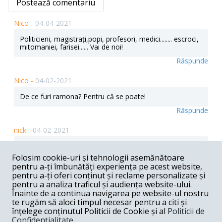
Postează comentariu
Nico -
04-04-2021
Politicieni, magistrați,popi, profesori, medici........ escroci,
mitomaniei, farisei...... Vai de noi!
Răspunde
Nico -
04-02-2021
De ce furi ramona? Pentru că se poate!
Răspunde
nick -
04-02-2021
Daomna Ramona s-a pus serios ,in tinerete, cu ,,burta "
pe carte!
Folosim cookie-uri și tehnologii asemănătoare
pentru a-ți îmbunătăți experiența pe acest website,
Răspunde
pentru a-ți oferi conținut și reclame personalizate și
pentru a analiza traficul și audiența website-ului.
Alex -
03-31-2021
Înainte de a continua navigarea pe website-ul nostru
te rugăm să aloci timpul necesar pentru a citi și
Acel,,CINEVA" ești DTA și cei supuși,
înțelege conținutul Politicii de Cookie și al
Politicii de
înclinați,inconștiență și NEMERITATI ÎN ÎNVĂȚĂMÂNT.
Confidențialitate
.