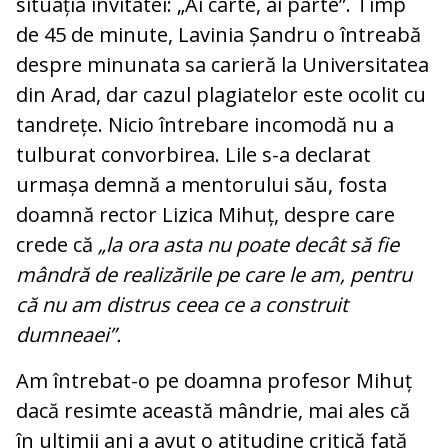
situația invitatei: „Ai carte, ai parte”. Timp
de 45 de minute, Lavinia Șandru o întreabă
despre minunata sa carieră la Universitatea
din Arad, dar cazul plagiatelor este ocolit cu
tandrețe. Nicio întrebare incomodă nu a
tulburat convorbirea. Lile s-a declarat
urmașa demnă a mentorului său, fosta
doamnă rector Lizica Mihuț, despre care
crede că
„la ora asta nu poate decât să fie
mândră de realizările pe care le am, pentru
că nu am distrus ceea ce a construit
dumneaei”.
Am întrebat-o pe doamna profesor Mihuț
dacă resimte această mândrie, mai ales că
în ultimii ani a avut o atitudine critică față