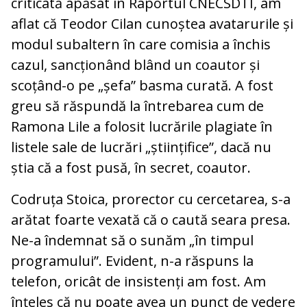
criticată apăsat în Raportul CNECSDTI, am
aflat că Teodor Cilan cunoștea avatarurile și
modul subaltern în care comisia a închis
cazul, sancționând blând un coautor și
scoțând-o pe „șefa” basma curată. A fost
greu să răspundă la întrebarea cum de
Ramona Lile a folosit lucrările plagiate în
listele sale de lucrări „științifice”, dacă nu
știa că a fost pusă, în secret, coautor.
Codruța Stoica, prorector cu cercetarea, s-a
arătat foarte vexată că o caută seara presa.
Ne-a îndemnat să o sunăm „în timpul
programului”. Evident, n-a răspuns la
telefon, oricât de insistenți am fost. Am
înțeles că nu poate avea un punct de vedere