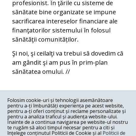
profesionist. În ţările cu sisteme de
sănătate bine organizate se impune
sacrificarea intereselor financiare ale
finanţatorilor sistemului în folosul
sănătăţii comunităților.
Şi noi, şi ceilalţi va trebui să dovedim că
am gândit şi am pus în prim-plan
sănătatea omului. //
COMENTARII
0
Folosim cookie-uri și tehnologii asemănătoare
pentru a-ți îmbunătăți experiența pe acest website,
Nume
pentru a-ți oferi conținut și reclame personalizate și
pentru a analiza traficul și audiența website-ului.
Înainte de a continua navigarea pe website-ul nostru
Email
te rugăm să aloci timpul necesar pentru a citi și
înțelege conținutul Politicii de Cookie și al
Politicii de