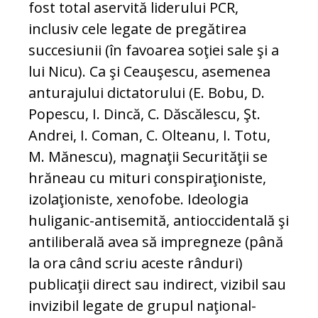
fost total aservită liderului PCR,
inclusiv cele legate de pregătirea
succesiunii (în favoarea soţiei sale şi a
lui Nicu). Ca şi Ceauşescu, asemenea
anturajului dictatorului (E. Bobu, D.
Popescu, I. Dincă, C. Dăscălescu, Şt.
Andrei, I. Coman, C. Olteanu, I. Totu,
M. Mănescu), magnaţii Securităţii se
hrăneau cu mituri conspiraţioniste,
izolaţioniste, xenofobe. Ideologia
huliganic-antisemită, antioccidentală şi
antiliberală avea să impregneze (până
la ora când scriu aceste rânduri)
publicaţii direct sau indirect, vizibil sau
invizibil legate de grupul naţional-