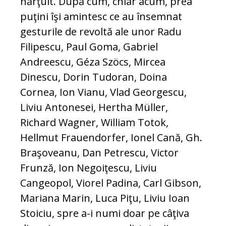
hărţuit. După cum, chiar acum, prea
puţini îşi amintesc ce au însemnat
gesturile de revoltă ale unor Radu
Filipescu, Paul Goma, Gabriel
Andreescu, Géza Szöcs, Mircea
Dinescu, Dorin Tudoran, Doina
Cornea, Ion Vianu, Vlad Georgescu,
Liviu Antonesei, Hertha Müller,
Richard Wagner, William Totok,
Hellmut Frauendorfer, Ionel Cană, Gh.
Braşoveanu, Dan Petrescu, Victor
Frunză, Ion Negoiţescu, Liviu
Cangeopol, Viorel Padina, Carl Gibson,
Mariana Marin, Luca Piţu, Liviu Ioan
Stoiciu, spre a-i numi doar pe câţiva