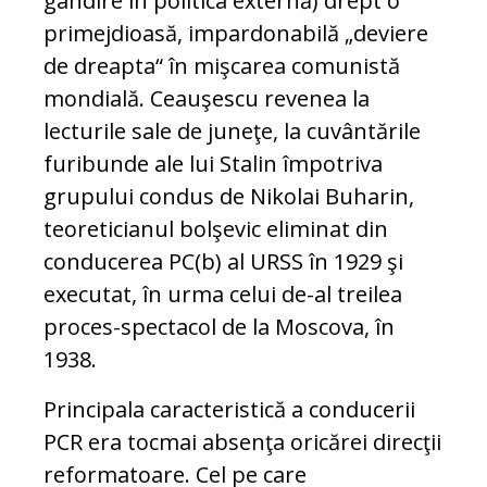
gândire în politica externă) drept o
primejdioasă, impardonabilă „deviere
de dreapta“ în mişcarea comunistă
mondială. Ceauşescu revenea la
lecturile sale de juneţe, la cuvântările
furibunde ale lui Stalin împotriva
grupului condus de Nikolai Buharin,
teoreticianul bolşevic eliminat din
conducerea PC(b) al URSS în 1929 şi
executat, în urma celui de-al treilea
proces-spectacol de la Moscova, în
1938.
Principala caracteristică a conducerii
PCR era tocmai absenţa oricărei direcţii
reformatoare. Cel pe care