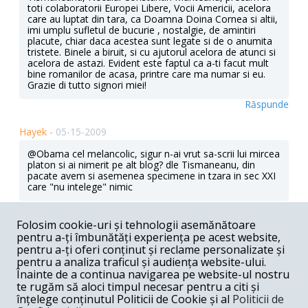
toti colaboratorii Europei Libere, Vocii Americii, acelora
care au luptat din tara, ca Doamna Doina Cornea si altii,
imi umplu sufletul de bucurie , nostalgie, de amintiri
placute, chiar daca acestea sunt legate si de o anumita
tristete. Binele a biruit, si cu ajutorul acelora de atunci si
acelora de astazi. Evident este faptul ca a-ti facut mult
bine romanilor de acasa, printre care ma numar si eu.
Grazie di tutto signori miei!
Răspunde
Hayek -
05-15-2009
@Obama cel melancolic, sigur n-ai vrut sa-scrii lui mircea
platon si ai nimerit pe alt blog? dle Tismaneanu, din
pacate avem si asemenea specimene in tzara in sec XXI
care "nu intelege" nimic
Răspunde
Folosim cookie-uri și tehnologii asemănătoare
obama din Tzikau, in Iasi -
05-15-2009
pentru a-ți îmbunătăți experiența pe acest website,
pentru a-ți oferi conținut și reclame personalizate și
Nu merge, nene, lasa-te de istorie!
pentru a analiza traficul și audiența website-ului.
Înainte de a continua navigarea pe website-ul nostru
Răspunde
te rugăm să aloci timpul necesar pentru a citi și
înțelege conținutul Politicii de Cookie și al
Politicii de
Ion Atasie -
05-15-2009