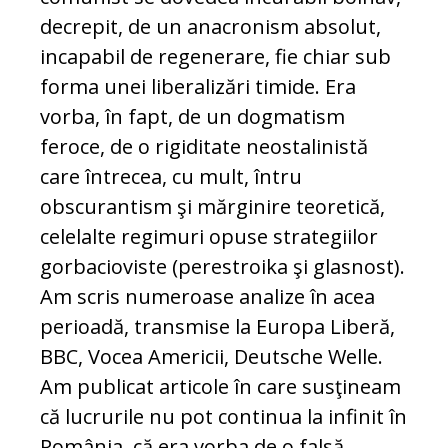
decrepit, de un anacronism absolut,
incapabil de regenerare, fie chiar sub
forma unei liberalizări timide. Era
vorba, în fapt, de un dogmatism
feroce, de o rigiditate neostalinistă
care întrecea, cu mult, întru
obscurantism şi mărginire teoretică,
celelalte regimuri opuse strategiilor
gorbacioviste (perestroika şi glasnost).
Am scris numeroase analize în acea
perioadă, transmise la Europa Liberă,
BBC, Vocea Americii, Deutsche Welle.
Am publicat articole în care susţineam
că lucrurile nu pot continua la infinit în
România, că era vorba de o falsă