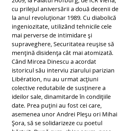
2009, la Palatul Hofburg, de ICR Viena,
cu prilejul aniversării a două decenii de
la anul revoluţionar 1989. Cu diabolică
ingeniozitate, utilizând tehnicile cele
mai perverse de intimidare şi
supraveghere, Securitatea reuşise să
menţină disidenţa cât mai atomizată.
Când Mircea Dinescu a acordat
istoricul său interviu ziarului parizian
Libération, nu au urmat acţiuni
colective redutabile de susţinere a
ideilor sale, dinamitarde în condiţiile
date. Prea puţini au fost cei care,
asemenea unor Andrei Pleşu ori Mihai
Şora, să se solidarizeze cu poetul