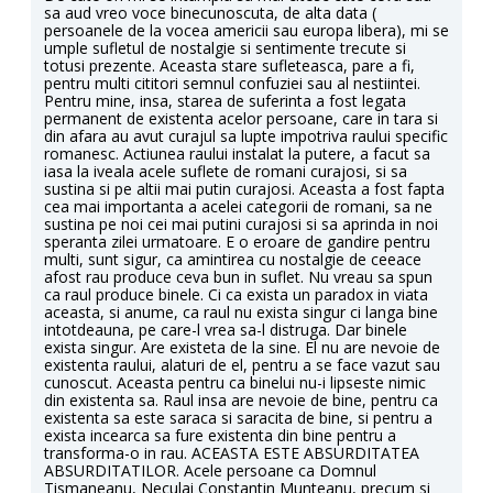
sa aud vreo voce binecunoscuta, de alta data (
persoanele de la vocea americii sau europa libera), mi se
umple sufletul de nostalgie si sentimente trecute si
totusi prezente. Aceasta stare sufleteasca, pare a fi,
pentru multi cititori semnul confuziei sau al nestiintei.
Pentru mine, insa, starea de suferinta a fost legata
permanent de existenta acelor persoane, care in tara si
din afara au avut curajul sa lupte impotriva raului specific
romanesc. Actiunea raului instalat la putere, a facut sa
iasa la iveala acele suflete de romani curajosi, si sa
sustina si pe altii mai putin curajosi. Aceasta a fost fapta
cea mai importanta a acelei categorii de romani, sa ne
sustina pe noi cei mai putini curajosi si sa aprinda in noi
speranta zilei urmatoare. E o eroare de gandire pentru
multi, sunt sigur, ca amintirea cu nostalgie de ceeace
afost rau produce ceva bun in suflet. Nu vreau sa spun
ca raul produce binele. Ci ca exista un paradox in viata
aceasta, si anume, ca raul nu exista singur ci langa bine
intotdeauna, pe care-l vrea sa-l distruga. Dar binele
exista singur. Are existeta de la sine. El nu are nevoie de
existenta raului, alaturi de el, pentru a se face vazut sau
cunoscut. Aceasta pentru ca binelui nu-i lipseste nimic
din existenta sa. Raul insa are nevoie de bine, pentru ca
existenta sa este saraca si saracita de bine, si pentru a
exista incearca sa fure existenta din bine pentru a
transforma-o in rau. ACEASTA ESTE ABSURDITATEA
ABSURDITATILOR. Acele persoane ca Domnul
Tismaneanu, Neculai Constantin Munteanu, precum si