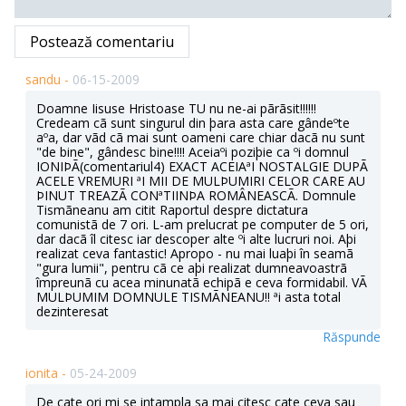
Postează comentariu
sandu -
06-15-2009
Doamne Iisuse Hristoase TU nu ne-ai pãrãsit!!!!!!
Credeam cã sunt singurul din þara asta care gândeºte
aºa, dar vãd cã mai sunt oameni care chiar dacã nu sunt
"de bine", gândesc bine!!!! Aceiaºi poziþie ca ºi domnul
IONIÞÃ(comentariul4) EXACT ACEIAªI NOSTALGIE DUPÃ
ACELE VREMURI ªI MII DE MULÞUMIRI CELOR CARE AU
ÞINUT TREAZÃ CONªTIINÞA ROMÂNEASCÃ. Domnule
Tismãneanu am citit Raportul despre dictatura
comunistã de 7 ori. L-am prelucrat pe computer de 5 ori,
dar dacã îl citesc iar descoper alte ºi alte lucruri noi. Aþi
realizat ceva fantastic! Apropo - nu mai luaþi în seamã
"gura lumii", pentru cã ce aþi realizat dumneavoastrã
împreunã cu acea minunatã echipã e ceva formidabil. VÃ
MULÞUMIM DOMNULE TISMÃNEANU!! ªi asta total
dezinteresat
Răspunde
ionita -
05-24-2009
De cate ori mi se intampla sa mai citesc cate ceva sau