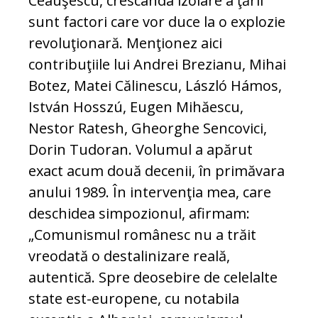
Ceauşescu, crescânda izolare a ţării
sunt factori care vor duce la o explozie
revoluţionară. Menţionez aici
contribuţiile lui Andrei Brezianu, Mihai
Botez, Matei Călinescu, László Hámos,
István Hosszú, Eugen Mihăescu,
Nestor Ratesh, Gheorghe Sencovici,
Dorin Tudoran. Volumul a apărut
exact acum două decenii, în primăvara
anului 1989. În intervenţia mea, care
deschidea simpozionul, afirmam:
„Comunismul românesc nu a trăit
vreodată o destalinizare reală,
autentică. Spre deosebire de celelalte
state est-europene, cu notabila