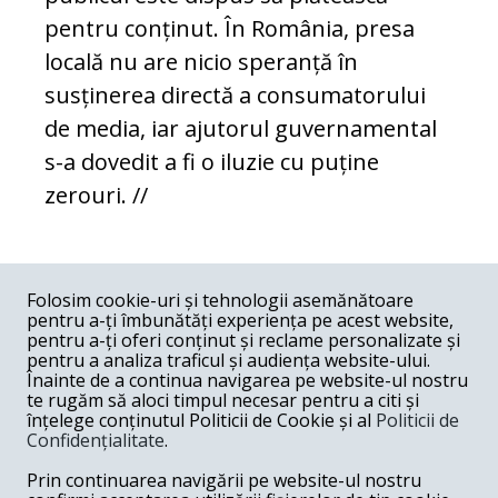
pentru conținut. În România, presa
locală nu are nicio speranță în
susținerea directă a consumatorului
de media, iar ajutorul guvernamental
s-a dovedit a fi o iluzie cu puține
zerouri. //
COMENTARII
0
Folosim cookie-uri și tehnologii asemănătoare
pentru a-ți îmbunătăți experiența pe acest website,
Nume
pentru a-ți oferi conținut și reclame personalizate și
pentru a analiza traficul și audiența website-ului.
Înainte de a continua navigarea pe website-ul nostru
Email
te rugăm să aloci timpul necesar pentru a citi și
înțelege conținutul Politicii de Cookie și al
Politicii de
Confidențialitate
.
Comentariu
Prin continuarea navigării pe website-ul nostru