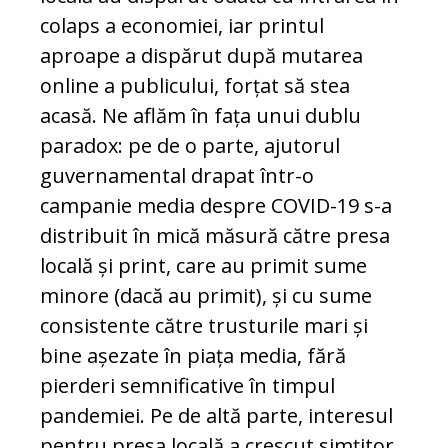
colaps a economiei, iar printul
aproape a dispărut după mutarea
online a pu­blicului, forțat să stea
acasă. Ne aflăm în fața unui dublu
paradox: pe de o parte, ajutorul
guvernamental drapat într-o
campanie media despre COVID-19 s-a
distribuit în mică măsură către presa
locală și print, care au primit sume
minore (dacă au primit), și cu sume
consistente către trusturile mari și
bine așezate în piața media, fără
pierderi semnificative în timpul
pandemiei. Pe de altă parte, interesul
pen­tru presa locală a crescut simțitor