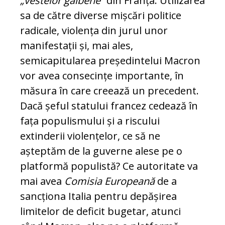
„vestelor galbene“
din Franța. Utilizarea
sa de către diverse mișcări politice
radicale, violența din jurul unor
manifestații și, mai ales,
semicapitularea președintelui Macron
vor avea consecințe importante, în
măsura în care creează un precedent.
Dacă șeful statului francez cedează în
fața populismului și a riscului
extinderii violențelor, ce să ne
așteptăm de la guverne alese pe o
platformă populistă? Ce autoritate va
mai avea
Comisia Europeană
de a
sancționa Italia pentru depășirea
limitelor de deficit bugetar, atunci