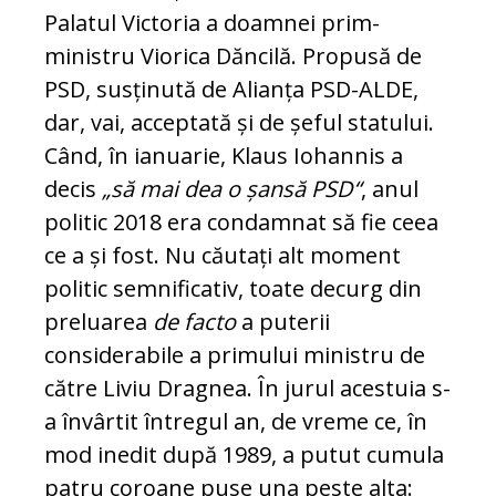
Palatul Victoria a doamnei prim-
ministru Viorica Dăncilă. Propusă de
PSD, susținută de Alianța PSD-ALDE,
dar, vai, acceptată și de șeful statului.
Când, în ianuarie, Klaus Iohannis a
decis
„să mai dea o șansă PSD“
, anul
politic 2018 era condamnat să fie ceea
ce a și fost. Nu căutați alt moment
politic semnificativ, toate decurg din
preluarea
de facto
a puterii
considerabile a primului ministru de
către Liviu Dragnea. În jurul acestuia s-
a învârtit întregul an, de vreme ce, în
mod inedit după 1989, a putut cumula
patru coroane puse una peste alta: