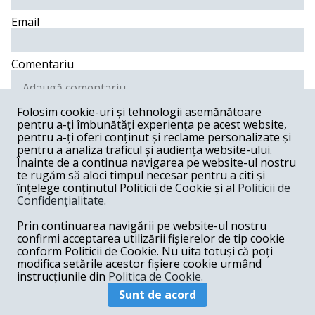
Email
Comentariu
Folosim cookie-uri și tehnologii asemănătoare
pentru a-ți îmbunătăți experiența pe acest website,
Postează comentariu
pentru a-ți oferi conținut și reclame personalizate și
pentru a analiza traficul și audiența website-ului.
Înainte de a continua navigarea pe website-ul nostru
chris -
12-18-2018
te rugăm să aloci timpul necesar pentru a citi și
înțelege conținutul Politicii de Cookie și al
Politicii de
Care ar fi fost alternativa? Ludovic?
Confidențialitate
.
Răspunde
Prin continuarea navigării pe website-ul nostru
Emil -
12-18-2018
confirmi acceptarea utilizării fișierelor de tip cookie
conform Politicii de Cookie. Nu uita totuși că poți
Dacă acel lider mesianic unificator va fi scos iar de
modifica setările acestor fișiere cookie urmând
urechi din cine știe ce joben cu ochi albaștri....
instrucțiunile din
Politica de Cookie.
Răspunde
Sunt de acord