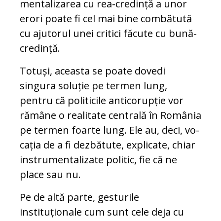
men­ta­li­zarea cu rea-credință a unor
erori poate fi cel mai bine combătută
cu ajutorul unei critici făcute cu bună-
credință.
Totuși, aceasta se poate dovedi
singura so­lu­ție pe termen lung,
pentru că politicile an­ti­co­rupție vor
rămâne o realitate centrală în Ro­mâ­nia
pe termen foarte lung. Ele au, deci, vo­
cația de a fi dezbătute, explicate, chiar
ins­tru­mentalizate politic, fie că ne
place sau nu.
Pe de altă parte, gesturile
instituționale cum sunt cele deja cu