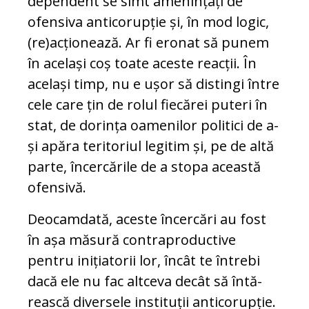
dependent se simt ame­nințați de
ofensiva anticorupție și, în mod lo­gic,
(re)acționează. Ar fi eronat să punem
în același coș toate aceste re­ac­ții. În
același timp, nu e ușor să distingi între
cele ca­re țin de rolul fiecărei puteri în
stat, de dorința oamenilor politici de a-
și apăra teritoriul le­gi­tim și, pe de altă
parte, în­cer­cările de a stopa această
ofen­sivă.
Deocamdată, aceste încercări au fost
în așa măsură co­n­tra­productive
pentru inițiatorii lor, încât te în­trebi
dacă ele nu fac altceva decât să în­tă­
rească diversele instituții an­ti­co­rupție.