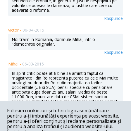
sentinentele eronate, in general o justitie nesprijinita pe
valorile ce adesea le clameaza, o justitie care cere cu
adevarat o reforma.
Răspunde
victor -
06-04-2015
Noi traim in Romania, domnule Mihai, intr-o
"democratie originala".
Răspunde
Mihai -
06-03-2015
In spirit critic poate at fi bine sa amintiti faptul ca
magistrate I din Ro reprezinta puterea cu cele Mai multe
privilegii nu doar din Ro ci din majoritatea tarilor
occidentale (UE si SUA): pensii speciale cu pensionare
anticipata dupa doar 25 ani, salarii Medici de peste
11.000 Ron, imunitate data de CSM, sistem sanitar
special cu gratuitate totala etc. Iar toate astea la pachet
cu lipsa totala de responsabilitate Cta de cei ce le
Folosim cookie-uri și tehnologii asemănătoare
platesc aceste privilegii immense pentru Ro; nu exista
pentru a-ți îmbunătăți experiența pe acest website,
nici un caz in care un magistrat sa fi platit un leu din
zecile de millions de euro decise ca daune de CEDO, fara
pentru a-ți oferi conținut și reclame personalizate și
sa mai vorbim de mile de cazuri de sentinte diametrall
pentru a analiza traficul și audiența website-ului.
opuse pentru aceeasi speta sau spete similare si in care