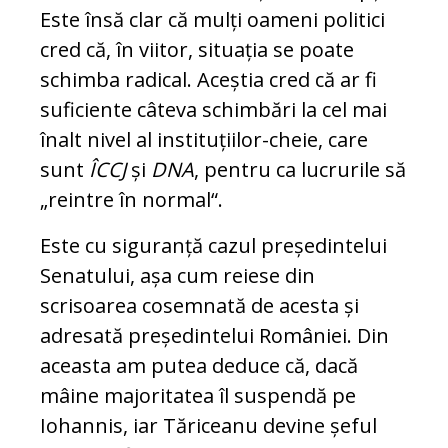
Este în­să clar că mulți oameni politici
cred că, în vii­tor, situația se poa­te
schimba ra­dical. Aceștia cred că ar fi
su­fi­ciente câteva schimbări la cel mai
înalt ni­vel al instituțiilor-cheie, care
sunt
ÎCCJ
și
DNA
, pentru ca lu­crurile să
„reintre în normal“.
Este cu siguranță cazul președintelui
Se­na­tu­lui, așa cum reiese din
scrisoarea cosemnată de acesta și
adresată președintelui României. Din
aceasta am putea deduce că, dacă
mâine majoritatea îl suspendă pe
Iohannis, iar Tă­ri­cea­nu devine șeful