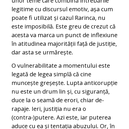
unor te­me care combină întrebările
legitime cu dis­cur­sul emotiv, așa cum
poate fi utilizat și ca­zul Rarinca, nu
este imposibilă. Este greu de crezut că
acesta va marca un punct de in­flexiune
în atitudinea majorității față de jus­tiție,
dar asta se urmărește.
O vulnerabilitate a momentului este
legată de legea simplă că cine
muncește greșește. Lup­ta anticorupție
nu este un drum lin și, cu si­guranță,
duce la o seamă de erori, chiar de­
rapaje. Ieri, justiția nu era o
(contra-)putere. Azi este, iar puterea
aduce cu ea și tentația abu­zului. Or, în