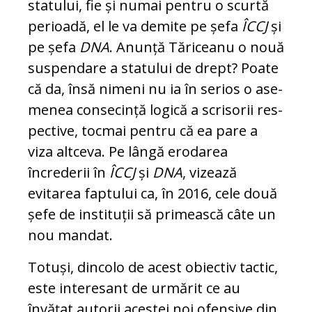
statului, fie și numai pen­tru o scurtă
pe­rioadă, el le va demite pe șefa
ÎCCJ
și
pe șefa
DNA
. Anunță Tăriceanu o nouă
sus­pendare a statului de drept? Poate
că da, însă ni­meni nu ia în serios o ase­
me­nea con­se­cință logică a scri­so­rii res­
pec­tive, tocmai pen­tru că ea pa­re a
viza altceva. Pe lân­gă ero­darea
încrederii în
ÎCCJ
și
DNA
, vizează
evitarea fap­tu­lui ca, în 2016, cele două
șefe de instituții să primească câte un
nou man­dat.
Totuși, dincolo de acest obiectiv tactic,
este in­teresant de urmărit ce au
învățat autorii acestei noi ofensive din