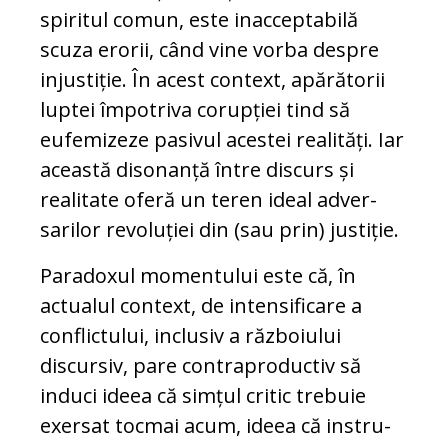
spiritul comun, este inac­cep­tabilă
scuza erorii, când vine vorba despre
in­justiție. În acest context, apărătorii
luptei îm­potriva corupției tind să
eufemizeze pasivul aces­tei realități. Iar
această disonanță între dis­curs și
realitate oferă un teren ideal ad­ver­
sarilor revoluției din (sau prin) justiție.
Paradoxul momentului este că, în
actualul con­text, de intensificare a
conflictului, in­clu­siv a războiului
discursiv, pare contra­pro­ductiv să
induci ideea că simțul critic trebuie
exersat tocmai acum, ideea că instru­