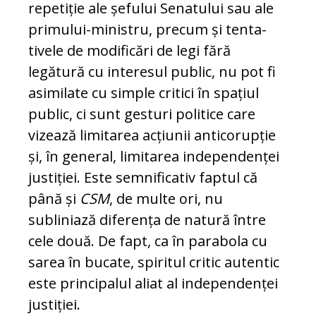
repetiție ale șefului Se­na­tului sau ale
primului-ministru, precum și ten­ta­
tivele de modificări de legi fără
legătură cu interesul public, nu pot fi
asimilate cu simple critici în spațiul
public, ci sunt gesturi politice care
vizează limitarea acțiunii anticorupție
și, în general, limitarea independenței
justiției. Es­te semnificativ faptul că
până și
CSM
, de multe ori, nu
subliniază diferența de natură în­tre
cele două. De fapt, ca în parabola cu
sa­rea în bucate, spiritul critic autentic
este prin­cipalul aliat al independenței
justiției.