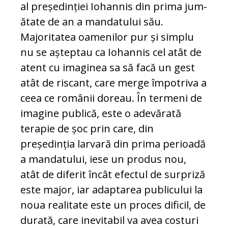
al pre­șe­din­ți­ei Iohannis din prima ju­m­
ă­ta­te de an a mandatului său.
Majoritatea oamenilor pur și simplu
nu se așteptau ca Iohannis cel atât de
atent cu imaginea sa să facă un gest
atât de riscant, care merge împotriva a
ce­ea ce românii doreau. În termeni de
i­ma­gi­ne publică, este o adevărată
terapie de șoc prin care, din
președinția larvară din pri­ma perioadă
a mandatului, iese un pro­dus nou,
atât de diferit încât efectul de sur­pri­ză
este major, iar adaptarea pu­bli­cu­lui la
no­ua realitate este un proces dificil, de
durată, care inevitabil va avea costuri