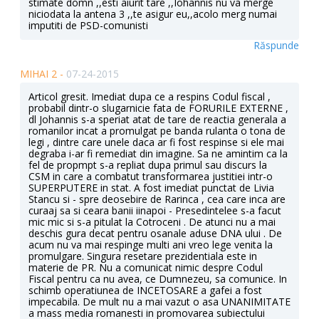
stimate domn ,,esti aiurit tare ,,Iohannis nu va merge
niciodata la antena 3 ,,te asigur eu,,acolo merg numai
imputiti de PSD-comunisti
Răspunde
MIHAI 2 -
07-24-2015
Articol gresit. Imediat dupa ce a respins Codul fiscal ,
probabil dintr-o slugarnicie fata de FORURILE EXTERNE ,
dl Johannis s-a speriat atat de tare de reactia generala a
romanilor incat a promulgat pe banda rulanta o tona de
legi , dintre care unele daca ar fi fost respinse si ele mai
degraba i-ar fi remediat din imagine. Sa ne amintim ca la
fel de propmpt s-a repliat dupa primul sau discurs la
CSM in care a combatut transformarea justitiei intr-o
SUPERPUTERE in stat. A fost imediat punctat de Livia
Stancu si - spre deosebire de Rarinca , cea care inca are
curaaj sa si ceara banii iinapoi - Presedintelee s-a facut
mic mic si s-a pitulat la Cotroceni . De atunci nu a mai
deschis gura decat pentru osanale aduse DNA ului . De
acum nu va mai respinge multi ani vreo lege venita la
promulgare. Singura resetare prezidentiala este in
materie de PR. Nu a comunicat nimic despre Codul
Fiscal pentru ca nu avea, ce Dumnezeu, sa comunice. In
schimb operatiunea de INCETOSARE a gafei a fost
impecabila. De mult nu a mai vazut o asa UNANIMITATE
a mass media romanesti in promovarea subiectului