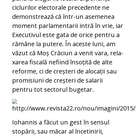
ciclurilor electorale pre­ce­den­te ne
demonstrează că într-un a­se­menea
moment parlamentarii intră în vrie, iar
Executivul este gata de orice pen­tru a
rămâne la putere. În aceste luni, am
vă
­zut că Moș Crăciun a venit vara, re­la­
xa­rea fis­cală nefiind însoțită de alte
reforme, ci de creșteri de alocații sau
promisiuni de creș­­teri de salarii
pentru tot sectorul bugetar.
Iohannis a făcut un gest în sensul
stopării, sau măcar al încetinirii,