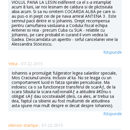
VIOLUL PANA LA LESIN indiferent ca el s-a intamplat
acum 8 luni, iar noi lesinam de caldura si de plictiseala
abia acum. Si sa nu omitem COCARDA ALBA pe care si-
au pus-o in piept cei de pe nava amiral ANTENA 3 . Este
semnul pacii dintre ei si Johannis. Drept recompensa
pentru camuflarea vasluiana a Codului fiscal echipa
Antenei isi reia - precum Cuba cu SUA - relatiile cu
Johannis, pe care probabil in curand il vom vedea la
Gadea. Deocamdata un aperitiv - seful cancelariei vine la
Alessandra Stoicescu.
Răspunde
Yeba -
07-22-2015
Iohannis a promulgat fulgerator legea salariilor speciale,
Mos Craciunul unora. Inclusiv al lui. Nu se leaga cu un
comportament lucid in fatza spiralei periculoase. Ma
indoiesc ca o sa functioneze transferul de scarÄƒ, de la
scara Sibiului la scara naÈ›ionalÄƒ a atitudinii â€žnu-s
obligat sÄƒ dau socotealaâ€ (desi, ca ales, ar trebui sa
dea, faptul ca sibienii au fost multumiti de atitudinea
asta spune mai mult despre ei decat despre Iohannis).
Răspunde
silenzio-stampa -
07-22-2015