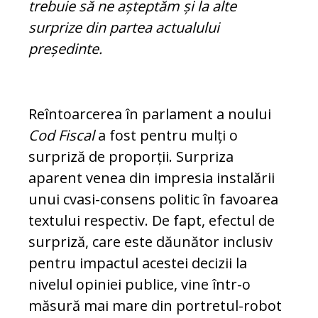
trebuie să ne așteptăm și la alte
surprize din partea actualului
președinte.
Reîntoarcerea în parlament a noului
Cod
Fis­cal
a fost pentru mulți o
surpriză de pro­porții. Surpriza
aparent venea din im­pre­sia instalării
unui cvasi-consens politic în favoarea
textului res­pec­tiv. De fapt, efectul de
sur­pri­ză, care este dăunător in­­clu­siv
pentru impactul a­ces­­tei decizii la
nivelul o­pi­­niei publice, vine într-o
măsură mai mare din por­tre­tul-robot