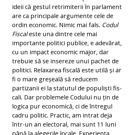
ideii că gestul retrimiterii în par­la­ment
are ca principale argumente cele de
ordin economic. Nimic mai fals.
Codul
Fis­cal
este una dintre cele mai
importante po­­li­tici publice, e adevărat,
cu un impact eco­no­mic major, dar
trebuie să se insereze unui pachet de
politici. Relaxarea fiscală este utilă și ar
fi o mare greșeală să re­du­cem
partizanii ei la statutul de populiști fis­
cali. Dar problemele Codului nu țin de
logica pur economică, ci de întregul
cadru po­li­tic. Practic, am intrat deja
într-un an electoral, mai sunt 11 luni
până la alegerile locale. Experiența