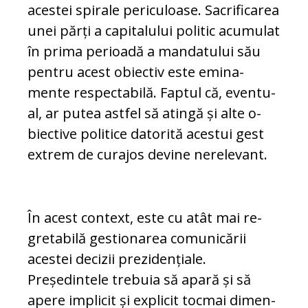
acestei spirale pe­ri­cu­loase. Sacrificarea
unei părți a ca­pi­ta­lului politic acumulat
în prima perioadă a man­datului său
pentru acest obiectiv este emi­na­
mente respectabilă. Faptul că, even­tu­
al, ar putea astfel să atingă și alte o­
biec­tive politice datorită acestui gest
extrem de curajos devine nerelevant.
În acest context, este cu atât mai re­
gre­ta­bilă gestionarea comunicării
acestei decizii pre­zi­dențiale.
Președintele trebuia să apa­ră și să
apere implicit și explicit tocmai di­men­