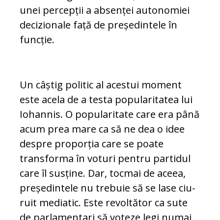
unei percepții a ab­sen­ței auto­no­miei
decizionale față de pre­ședintele în
func­ție.
Un câștig politic al acestui moment
este acela de a testa popularitatea lui
Iohannis. O popularitate care era până
acum prea ma­re ca să ne dea o idee
despre proporția ca­re se poate
transforma în voturi pentru par­tidul
care îl susține. Dar, tocmai de aceea,
președintele nu trebuie să se lase ciu­
ru­it mediatic. Este revoltător ca sute
de parlamentari să voteze legi numai