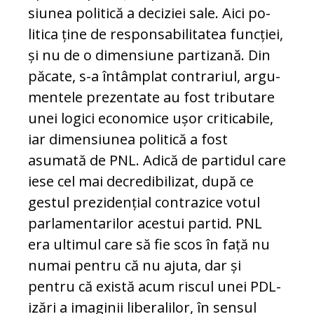
siunea politică a deciziei sale. Aici po­
litica ține de responsabilitatea funcției,
și nu de o dimensiune partizană. Din
pă­cate, s-a întâmplat contrariul, ar­gu­
men­tele pre­zentate au fost tributare
unei logici eco­no­mice ușor criticabile,
iar di­mensiunea po­li­tică a fost
asumată de PNL. Adică de par­ti­dul care
iese cel mai de­cre­di­bilizat, după ce
gestul prezidențial con­tra­zice votul
par­la­mentarilor acestui partid. PNL
era ul­ti­mul care să fie scos în față nu
nu­mai pen­tru că nu ajuta, dar și
pentru că există acum riscul unei PDL-
izări a ima­ginii liberalilor, în sensul