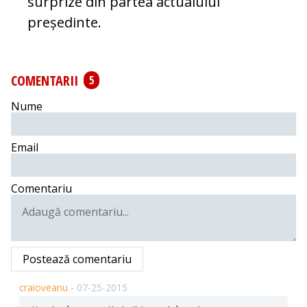
sur­prize din partea actualului
președinte.
COMENTARII
5
Nume
Email
Comentariu
Postează comentariu
craioveanu -
07-25-2015