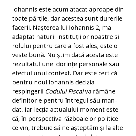
Iohannis este acum atacat aproape din
toate părțile, dar acestea sunt durerile
facerii. Nașterea lui Iohannis 2, mai
adap­tat naturii instituțiilor noastre și
rolului pen­tru care a fost ales, este o
veste bună. Nu știm dacă acesta este
rezultatul unei do­ri­nțe personale sau
efectul unui con­text. Dar este cert că
pentru noul Iohannis de­ci­zia
respingerii
Codului Fiscal
va rămâne
definitorie pentru întregul său man­
dat. Iar lecția actualului moment este
că, în perspectiva războaielor politice
ce vin, trebuie să ne așteptăm și la alte