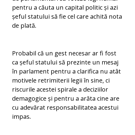
pen­tru a căuta un capital politic și azi
șeful sta­tului să fie cel care achită nota
de plată.
Probabil că un gest necesar ar fi fost
ca șe­ful statului să prezinte un mesaj
în par­la­ment pentru a clarifica nu atât
motivele retrimiterii legii în sine, ci
riscurile acestei spirale a deciziilor
demagogice și pentru a arăta cine are
cu adevărat res­pon­sa­bi­litatea acestui
impas.