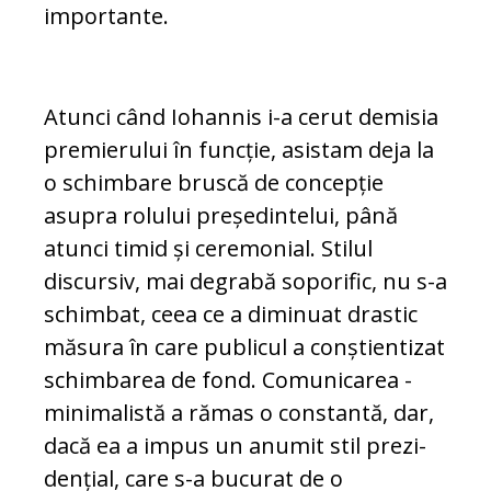
im­por­tante.
Atunci când Iohannis i-a cerut demisia
pre­­mie­rului în funcție, asistam deja la
o schim­ba­re bruscă de concepție
asupra ro­lu­lui președintelui, până
atunci timid și ce­re­m­o­nial. Stilul
discursiv, mai degrabă so­po­rific, nu s-a
schimbat, ceea ce a di­mi­n­uat drastic
măsura în care publicul a con­ști­en­ti­zat
schimbarea de fond. Co­mu­ni­ca­rea ­
minimalistă a rămas o constantă, dar,
dacă ea a impus un anumit stil pre­zi­
den­ți­al, care s-a bucurat de o