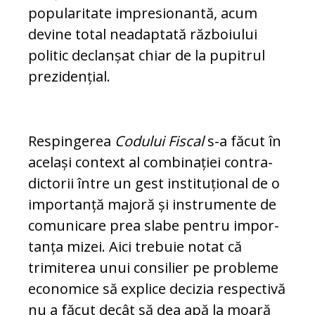
popularitate im­pre­sionantă, acum
devine total ne­a­dap­ta­tă războiului
politic declanșat chiar de la pupitrul
prezidențial.
Respingerea
Codului Fiscal
s-a făcut în
același context al combinației con­tra­
dic­to­rii între un gest in­sti­tu­țio­nal de o
importanță majoră și instrumente de
co­mu­ni­ca­re prea slabe pentru im­por­
tan­ța mizei. Aici trebuie notat că
trimiterea unui con­­silier pe probleme
eco­no­m­ice să explice decizia res­pec­tivă
nu a făcut decât să dea apă la moa­ră