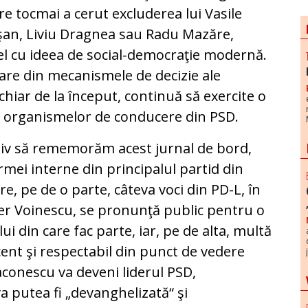
e tocmai a cerut excluderea lui Vasile
şan, Liviu Dragnea sau Radu Mazăre,
fel cu ideea de social-democraţie modernă.
rtare din mecanismele de decizie ale
 chiar de la început, continuă să exercite o
a organismelor de conducere din PSD.
ctiv să rememorăm acest jurnal de bord,
ei interne din principalul partid din
e, pe de o parte, câteva voci din PD-L, în
ver Voinescu, se pronunţă public pentru o
 din care fac parte, iar, pe de alta, multă
ent şi respectabil din punct de vedere
aconescu va deveni liderul PSD,
a putea fi „devanghelizată“ şi