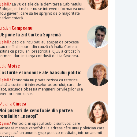
Opinii /
La 70 de zile de la demiterea Cabinetului
Bolojan, nici măcar nu se întrevede formarea unui
nou guvern, care să fie sprijinit de o majoritate
parlamentară.
Cristian
Campeanu
UE pune la zid Curtea Supremă
Opinii /
Zeci de inculpați au scăpat de procese
sau din închisoare din cauză că Înalta Curte a
extins cu patru ani prescripția. CJUE a criticat în
termeni duri instanța condusă de Lia Savonea.
Lidia
Moise
Costurile economice ale haosului politic
Opinii /
Economia nu poate rezista cu retorica
falsă a susținerii intereselor poporului, care, de
fapt, ascunde obsesia menținerii privilegiilor și a
averilor unor caste.
Melania
Cincea
Noi puseuri de xenofobie din partea
românilor „neaoși”
Opinii /
Periodic, în spațiul public sunt voci care
lansează mesaje xenofobe la adresa câte unui politician care
deranjează un anumit grup politico-mediatic, într-un anumit