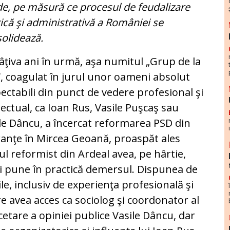
de, pe măsură ce procesul de feudalizare
tică şi administrativă a României se
olidează.
âţiva ani în urmă, aşa numitul „Grup de la
“, coagulat în jurul unor oameni absolut
ectabili din punct de vedere profesional şi
lectual, ca Ioan Rus, Vasile Puşcaş sau
le Dâncu, a încercat reformarea PSD din
ranţe în Mircea Geoană, proaspăt ales
ul reformist din Ardeal avea, pe hârtie,
i pune în practică demersul. Dispunea de
e, inclusiv de experienţa profesională şi
e avea acces ca sociolog şi coordonator al
cetare a opiniei publice Vasile Dâncu, dar