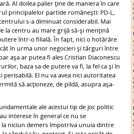
ră. Al doilea palier ţine de maniera în care
iorul principalelor partide româneşti: PD-L,
 centrului s-a diminuat considerabil. Mai
de la centru au mare grijă să-şi menţină
utere într-o filială. În fapt, nici o hotărâre
ât în urma unor negocieri şi târguri între
 doar aşa ar putea fi ales Cristian Diaconescu
rilor, baza sa de putere va fi, la fel ca şi în
i perisabilă. El nu va avea nici autoritatea
ermită să acţioneze, de pildă, asupra aşa-
undamentale ale acestui tip de joc politic
re au interese în general ce nu se
a la niciun demers împotriva unuia dintre
, la rândul său, protejat. Şi asta oricât de