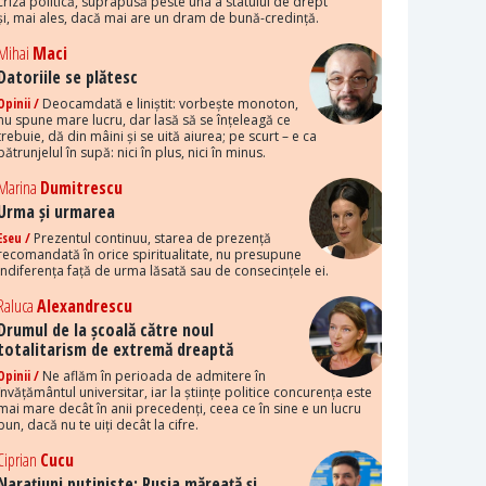
criza politică, suprapusă peste una a statului de drept
și, mai ales, dacă mai are un dram de bună-credință.
Mihai
Maci
Datoriile se plătesc
Opinii /
Deocamdată e liniștit: vorbește monoton,
nu spune mare lucru, dar lasă să se înțeleagă ce
trebuie, dă din mâini și se uită aiurea; pe scurt – e ca
pătrunjelul în supă: nici în plus, nici în minus.
Marina
Dumitrescu
Urma și urmarea
Eseu /
Prezentul continuu, starea de prezență
recomandată în orice spiritualitate, nu presupune
indiferența față de urma lăsată sau de consecințele ei.
Raluca
Alexandrescu
Drumul de la școală către noul
totalitarism de extremă dreaptă
Opinii /
Ne aflăm în perioada de admitere în
învățământul universitar, iar la științe politice concurența este
mai mare decât în anii precedenți, ceea ce în sine e un lucru
bun, dacă nu te uiți decât la cifre.
Ciprian
Cucu
Narațiuni putiniste: Rusia măreață și