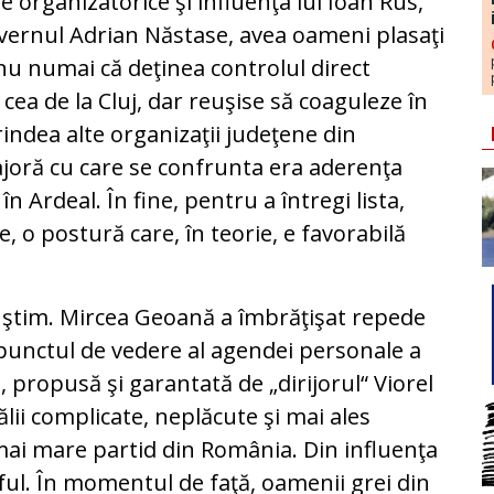
ile organizatorice şi influenţa lui Ioan Rus,
uvernul Adrian Năstase, avea oameni plasaţi
nu numai că deţinea controlul direct
 cea de la Cluj, dar reuşise să coaguleze în
rindea alte organizaţii judeţene din
oră cu care se confrunta era aderenţa
 Ardeal. În fine, pentru a întregi lista,
e, o postură care, în teorie, e favorabilă
 ştim. Mircea Geoană a îmbrăţişat repede
punctul de vedere al agendei personale a
, propusă şi garantată de „dirijorul“ Viorel
lii complicate, neplăcute şi mai ales
mai mare partid din România. Din influenţa
aful. În momentul de faţă, oamenii grei din