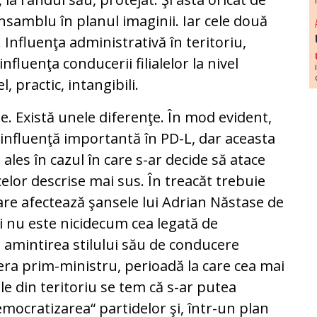
ansamblu în planul imaginii. Iar cele două
 Influenţa administrativă în teritoriu,
nfluenţa conducerii filialelor la nivel
l, practic, intangibili.
e. Există unele diferenţe. În mod evident,
 influenţă importantă în PD-L, dar aceasta
les în cazul în care s-ar decide să atace
celor descrise mai sus. În treacăt trebuie
re afectează şansele lui Adrian Năstase de
i nu este nicidecum cea legată de
i amintirea stilului său de conducere
 era prim-ministru, perioadă la care cea mai
le din teritoriu se tem că s-ar putea
emocratizarea“ partidelor şi, într-un plan