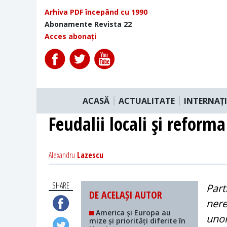
Arhiva PDF începând cu 1990
Abonamente Revista 22
Acces abonați
ACASĂ
ACTUALITATE
INTERNAȚ
Feudalii locali şi reforma
Alexandru
Lazescu
SHARE
Part
DE ACELAȘI AUTOR
nere
America și Europa au
unor
mize și priorități diferite în