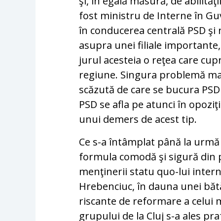
şi, în egală măsură, de abilităţ
fost ministru de Interne în G
în conducerea centrală PSD şi 
asupra unei filiale importante,
jurul acesteia o reţea care cup
regiune. Singura problemă maj
scăzută de care se bucura PSD în
PSD se afla pe atunci în opoziţi
unui demers de acest tip.
Ce s-a întâmplat până la urmă
formula comodă şi sigură din 
menţinerii statu quo-lui intern
Hrebenciuc, în dauna unei bătă
riscante de reformare a celui 
grupului de la Cluj s-a ales pr