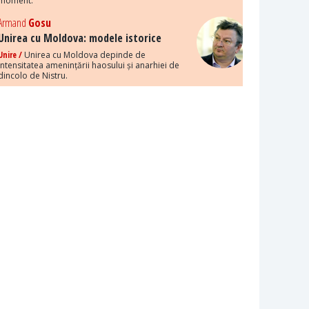
moment.
Armand
Gosu
Unirea cu Moldova: modele istorice
Unire /
Unirea cu Moldova depinde de
intensitatea amenințării haosului și anarhiei de
dincolo de Nistru.