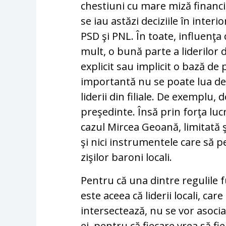
chestiuni cu mare miză financia
se iau astăzi deciziile în inter
PSD şi PNL. În toate, influenţa
mult, o bună parte a liderilor 
explicit sau implicit o bază de p
importantă nu se poate lua dec
liderii din filiale. De exemplu,
preşedinte. Însă prin forţa lucru
cazul Mircea Geoană, limitată ş
şi nici instrumentele care să p
zişilor baroni locali.
Pentru că una dintre regulile f
este aceea că liderii locali, ca
intersectează, nu se vor asoci
ei, pentru că fiecare vrea să fie