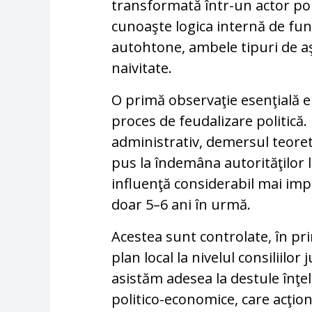
transformată într-un actor pol
cunoaşte logica internă de func
autohtone, ambele tipuri de aş
naivitate.
O primă observaţie esenţială e
proces de feudalizare politică
administrativ, demersul teoreti
pus la îndemâna autorităţilor l
influenţă considerabil mai im
doar 5–6 ani în urmă.
Acestea sunt controlate, în pri
plan local la nivelul consiliilor 
asistăm adesea la destule înţe
politico-economice, care acţion