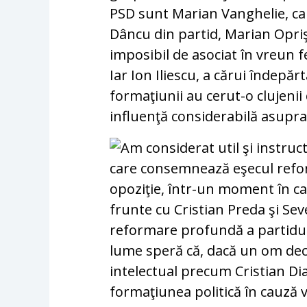
PSD sunt Marian Vanghelie, car
Dâncu din partid, Marian Opri
imposibil de asociat în vreun 
Iar Ion Iliescu, a cărui îndepă
formaţiunii au cerut-o clujenii
influenţă considerabilă asupr
Am considerat util şi instru
care consemnează eşecul reform
opoziţie, într-un moment în car
frunte cu Cristian Preda şi Se
reformare profundă a partidului
lume speră că, dacă un om dec
intelectual precum Cristian Di
formaţiunea politică în cauză v