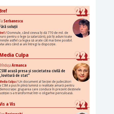
Bref
Tia
Serbanescu
Fără soluții
Bref /
Domnule, când cineva îți dă 770 de mil. de
euro pentru o lege (a salarizării), păi îți aduni toate
mințile astfel ca legea să arate cât mai bine posibil.
Mai ales când ai ani întregi la dispoziție.
Media Culpa
Brîndușa
Armanca
CSM acuză presa și societatea civilă de
„lovitură de stat”
Media Culpa /
Un document al Secției de judecători
a CSM a pus în plină lumină o realitate amară pentru
democrație: gruparea care conduce în prezent destinele
justiției s-a transformat într-o oligarhie periculoasă.
Vis a Vis