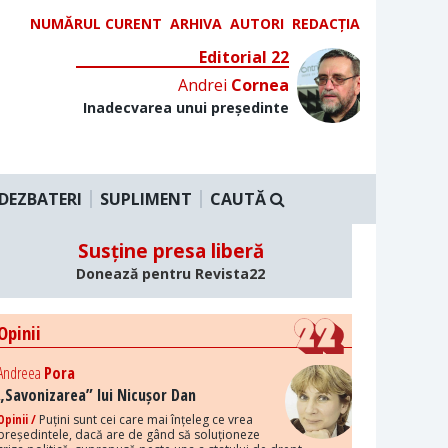
NUMĂRUL CURENT
ARHIVA
AUTORI
REDACȚIA
Editorial 22
Andrei
Cornea
Inadecvarea unui președinte
DEZBATERI
SUPLIMENT
CAUTĂ
Susține presa liberă
Donează pentru Revista22
Opinii
Andreea
Pora
„Savonizarea” lui Nicușor Dan
Opinii /
Puțini sunt cei care mai înțeleg ce vrea
președintele, dacă are de gând să soluționeze