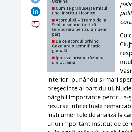
Ucraina
pali
Cum se prăbușește mitul
poli
unei instituții iconice
Acordul Xi – Trump de la
cons
3
Seul, o soluție tactică
temporară pentru ambele
părți
Cu c
De ce acordul privind
Cluj
Gaza are o semnificație
globală
resp
Ipoteze privind războiul
inte
din Ucraina
Vasi
interior, punându-şi mari spe
preşedinte al partidului. Nucle
pârghii importante pentru a-ş
resurse intelectuale remarcabil
instrumentele de analiză la car
unui important institut de cer