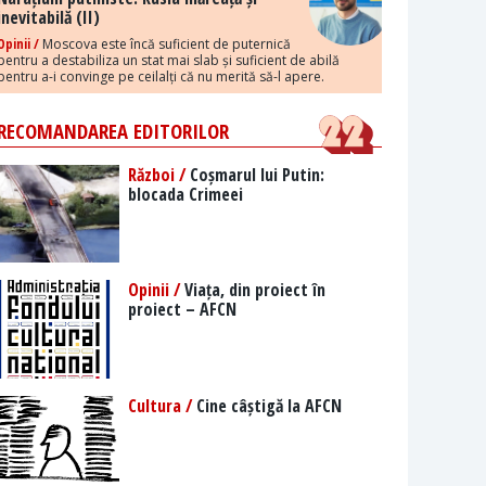
inevitabilă (II)
Opinii /
Moscova este încă suficient de puternică
pentru a destabiliza un stat mai slab și suficient de abilă
pentru a-i convinge pe ceilalți că nu merită să-l apere.
RECOMANDAREA EDITORILOR
Război /
Coșmarul lui Putin:
blocada Crimeei
Opinii /
Viața, din proiect în
proiect – AFCN
Cultura /
Cine câștigă la AFCN