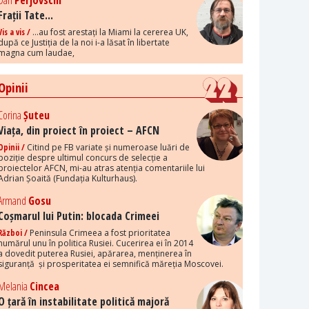
Dan
Perjovschi
Frații Tate...
Vis a vis /
...au fost arestați la Miami la cererea UK,
după ce Justiția de la noi i-a lăsat în libertate
magna cum laudae,
Opinii
Corina
Șuteu
Viața, din proiect în proiect – AFCN
Opinii /
Citind pe FB variate și numeroase luări de
poziție despre ultimul concurs de selecție a
proiectelor AFCN, mi-au atras atenția comentariile lui
Adrian Șoaită (Fundația Kulturhaus).
Armand
Gosu
Coșmarul lui Putin: blocada Crimeei
Război /
Peninsula Crimeea a fost prioritatea
numărul unu în politica Rusiei. Cucerirea ei în 2014
a dovedit puterea Rusiei, apărarea, menținerea în
siguranță și prosperitatea ei semnifică măreția Moscovei.
Melania
Cincea
O țară în instabilitate politică majoră