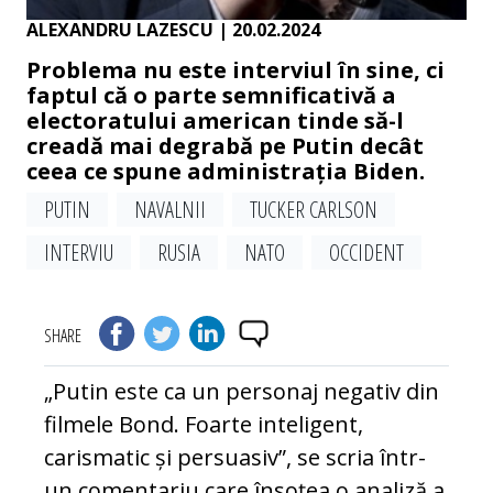
ALEXANDRU LAZESCU
| 20.02.2024
Problema nu este interviul în sine, ci
faptul că o parte semnificativă a
electoratului american tinde să-l
creadă mai degrabă pe Putin decât
ceea ce spune administrația Biden.
PUTIN
NAVALNII
TUCKER CARLSON
INTERVIU
RUSIA
NATO
OCCIDENT
SHARE
„Putin este ca un personaj negativ din
filmele Bond. Foarte inteligent,
carismatic și persuasiv”, se scria într-
un comentariu care însoțea o analiză a